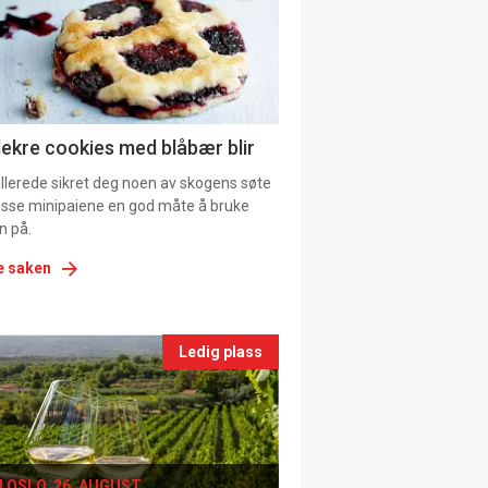
tion
ns
lekre cookies med blåbær blir
allerede sikret deg noen av skogens søte
 disse minipaiene en god måte å bruke
n på.
e saken
nts
Ledig plass
le
I OSLO, 26. AUGUST