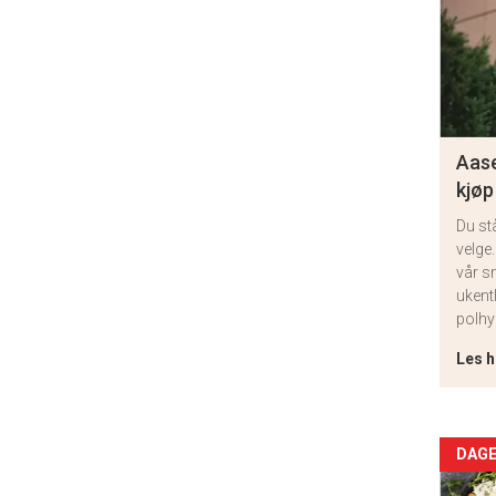
Aase
kjøp
Du st
velge.
vår s
ukent
polhy
Les h
Arti
DAGE