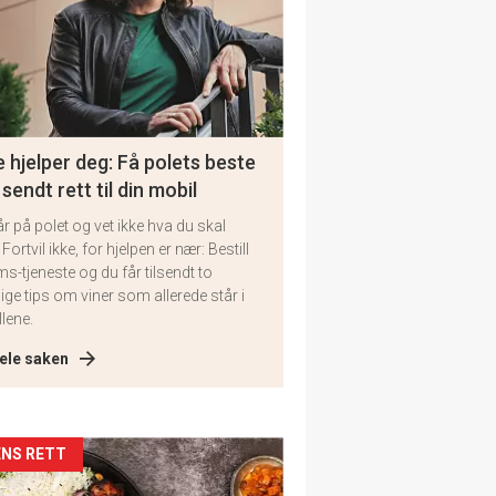
 hjelper deg: Få polets beste
 sendt rett til din mobil
år på polet og vet ikke hva du skal
 Fortvil ikke, for hjelpen er nær: Bestill
ms-tjeneste og du får tilsendt to
lige tips om viner som allerede står i
llene.
ele saken
kler
NS RETT