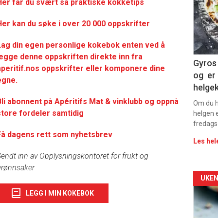
-
Her får du svært så praktisk
e kokketips
sec
Her kan du søke i over 20 000 oppskrifter
11
Lag din egen personlige kokebok enten ved å
legge denne oppskriften direkte inn fra
Dag
Gyros 
aperitif.nos oppskrifter eller komponere dine
og er 
egne.
rett
helge
Bli abonnent på Apéritifs Mat & vinklubb og oppnå
2
Om du ha
store fordeler samtidig
helgen e
fredags
Få dagens rett som nyhetsbrev
Les hel
endt inn av Opplysningskontoret for frukt og
grønnsaker
Arti
UKEN
LEGG I MIN KOKEBOK
deta