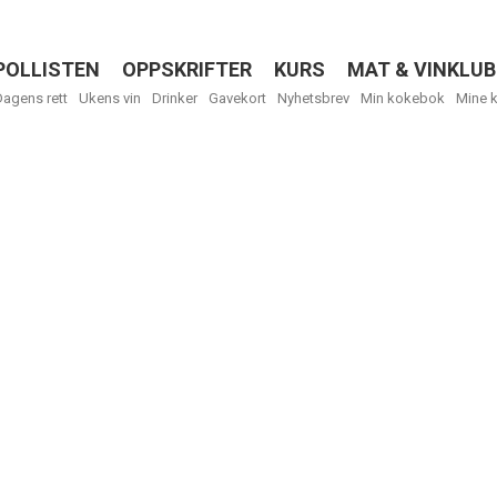
POLLISTEN
OPPSKRIFTER
KURS
MAT & VINKLUB
Menu
Dagens rett
Ukens vin
Drinker
Gavekort
Nyhetsbrev
Min kokebok
Mine 