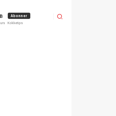
Logg
B
Abonner
kurs
Kokketips
inn