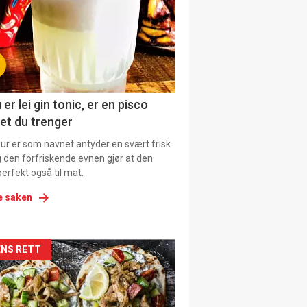
tion
ens
 er lei gin tonic, er en pisco
et du trenger
our er som navnet antyder en svært frisk
g den forfriskende evnen gjør at den
erfekt også til mat.
e saken
kler
NS RETT
il