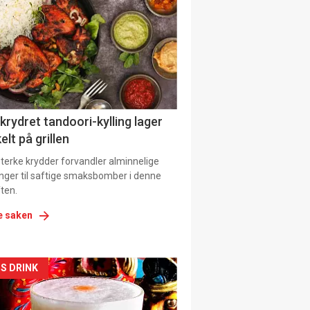
il
tion
 krydret tandoori-kylling lager
elt på grillen
 sterke krydder forvandler alminnelige
inger til saftige smaksbomber i denne
ten.
e saken
kler
S DRINK
il