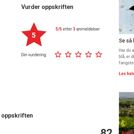
-
Vurder oppskriften
sec
11
5/5
etter
3
anmeldelser
5
Uke
Se så 
vin
Har du 
Din vurdering:
blå, er
fangste
Les hel
Eve
sing
 oppskriften
82
KURS 