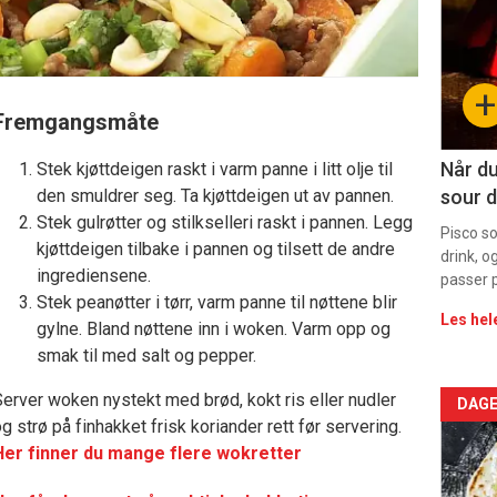
-
sec
+
11
Fremgangsmåte
Dag
Når du
Stek kjøttdeigen raskt i varm panne i litt olje til
den smuldrer seg. Ta kjøttdeigen ut av pannen.
sour d
rett
Stek gulrøtter og stilkselleri raskt i pannen. Legg
Pisco s
kjøttdeigen tilbake i pannen og tilsett de andre
drink, o
ingrediensene.
passer p
Stek peanøtter i tørr, varm panne til nøttene blir
Les hel
gylne. Bland nøttene inn i woken. Varm opp og
smak til med salt og pepper.
erver woken nystekt med brød, kokt ris eller nudler
Arti
DAGE
g strø på finhakket frisk koriander rett før servering.
deta
Her finner du mange flere wokretter