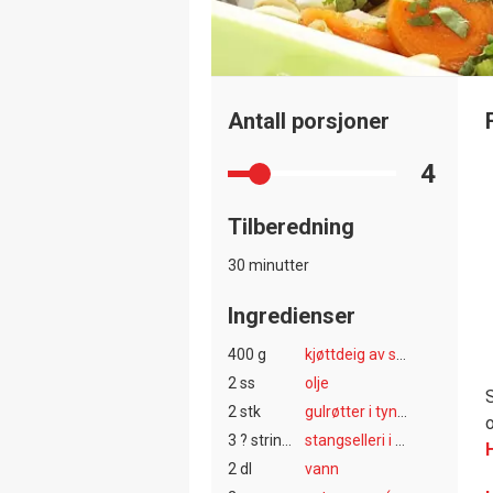
Antall porsjoner
4
Tilberedning
30 minutter
Ingredienser
400 g
kjøttdeig av svin
2 ss
olje
S
2 stk
gulrøtter i tynne skiver
o
3 ? string:stilker ?
stangselleri i tynne skiver
2 dl
vann