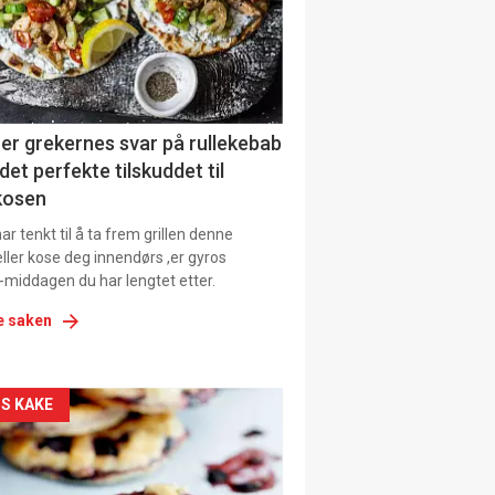
tion
ens
er grekernes svar på rullekebab
det perfekte tilskuddet til
kosen
r tenkt til å ta frem grillen denne
ller kose deg innendørs ,er gyros
-middagen du har lengtet etter.
e saken
kler
S KAKE
il