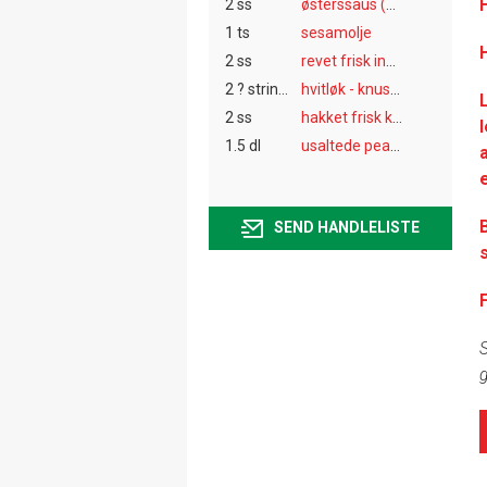
2 ss
østerssaus (oyster sauce)
1 ts
sesamolje
2 ss
revet frisk ingefær
2 ? string:fedd ?
hvitløk - knuste
2 ss
hakket frisk koriander
1.5 dl
usaltede peanøtter
SEND HANDLELISTE
S