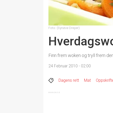
Foto: (Synøve Dreyer)
Hverdagsw
Finn frem woken og tryll frem den
24 Februar 2010 - 02:00
Dagens rett
Mat
Oppskrift