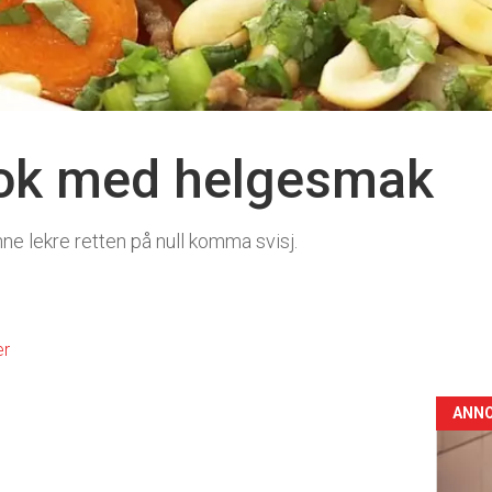
ok med helgesmak
ne lekre retten på null komma svisj.
er
ANN