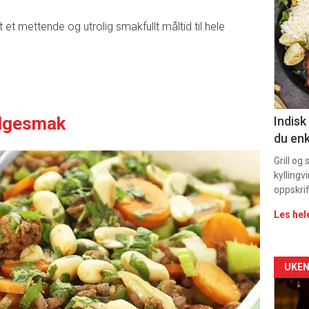
deta
et mettende og utrolig smakfullt måltid til hele
-
sec
11
lgesmak
Indisk
du enk
Grill og
kyllingv
oppskrif
Les hel
Arti
UKEN
deta