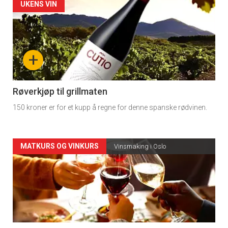
Forsiden
UKENS VIN
akkurat
nå
+
-
4
Røverkjøp til grillmaten
150 kroner er for et kupp å regne for denne spanske rødvinen.
Forsiden
MATKURS OG VINKURS
Vinsmaking i Oslo
akkurat
nå
-