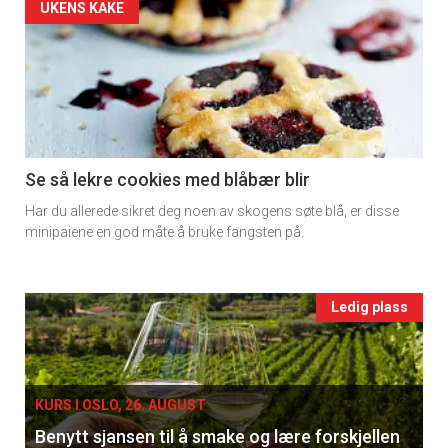
Artikler
UKENS KAKE
detail
-
section
11
Se så lekre cookies med blåbær blir
Har du allerede sikret deg noen av skogens søte blå, er disse
Ukens
minipaiene en god måte å bruke fangsten på.
vin
Events
Ledig plass
single
KURS I OSLO, 26. AUGUST
Benytt sjansen til å smake og lære forskjellen