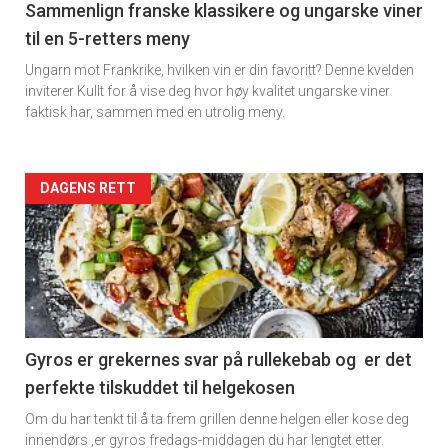
5
Sammenlign franske klassikere og ungarske viner
til en 5-retters meny
Ungarn mot Frankrike, hvilken vin er din favoritt? Denne kvelden
inviterer Kullt for å vise deg hvor høy kvalitet ungarske viner
faktisk har, sammen med en utrolig meny.
Forsiden
DAGENS RETT
akkurat
nå
-
6
Gyros er grekernes svar på rullekebab og er det
perfekte tilskuddet til helgekosen
Om du har tenkt til å ta frem grillen denne helgen eller kose deg
innendørs ,er gyros fredags-middagen du har lengtet etter.