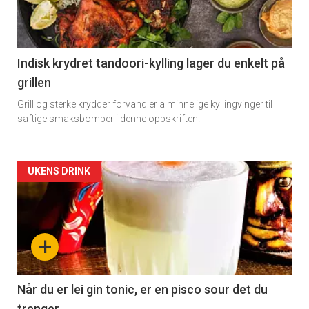
-
section
11
Indisk krydret tandoori-kylling lager du enkelt på
grillen
Grill og sterke krydder forvandler alminnelige kyllingvinger til
saftige smaksbomber i denne oppskriften.
Artikler
UKENS DRINK
detail
-
+
section
11
Når du er lei gin tonic, er en pisco sour det du
trenger