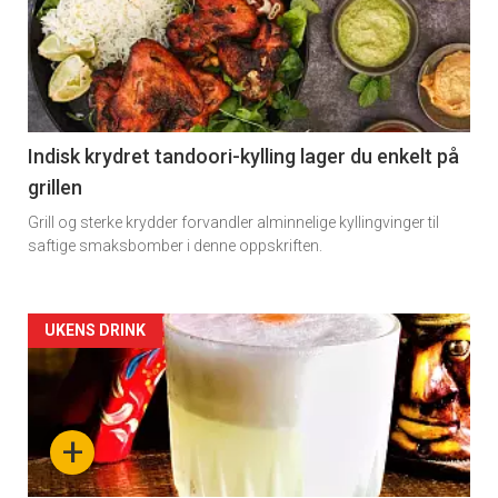
Indisk krydret tandoori-kylling lager du enkelt på
grillen
Grill og sterke krydder forvandler alminnelige kyllingvinger til
saftige smaksbomber i denne oppskriften.
Forsiden
UKENS DRINK
akkurat
nå
+
-