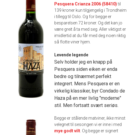
Pesquera Crianza 2006 (58410)
til
139 kroner kun tilgjengelig i Trondheim
i tillegg til Oslo. Og for begge er
besparelsen 72 kroner. Og det kan jo
være greit å ta med seg. Aller viktigst er
imidlertid at du får med deg noen riktig
så flotte viner hjem.
Levende legende
Selv holder jeg en knapp på
Pesquera siden eiken er enda
bedre og tilnærmet perfekt
integrert. Mens Pesquera er en
virkelig klassiker, byr Condado de
Haza på en mer livlig "moderne"
stil. Men fortsatt svært seriøs.
Begge er stålende matviner, ikke minst
velegnet til sesongen vi er inne i med
mye godt vilt
. Og begge er signert