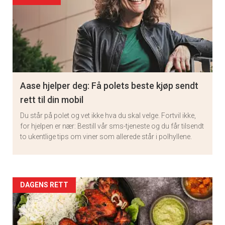
Aase hjelper deg: Få polets beste kjøp sendt
rett til din mobil
Du står på polet og vet ikke hva du skal velge. Fortvil ikke,
for hjelpen er nær: Bestill vår sms-tjeneste og du får tilsendt
to ukentlige tips om viner som allerede står i polhyllene.
Artikler
DAGENS RETT
detail