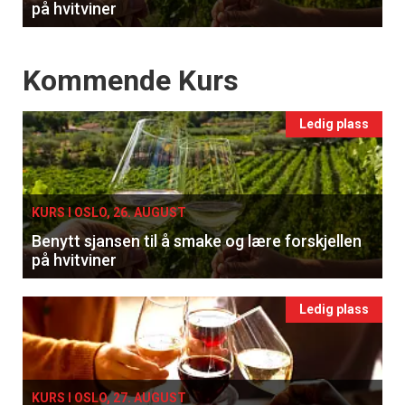
på hvitviner
Events
Kommende Kurs
Ledig plass
KURS I OSLO, 26. AUGUST
Benytt sjansen til å smake og lære forskjellen
på hvitviner
Ledig plass
KURS I OSLO, 27. AUGUST