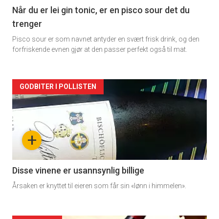
2
Når du er lei gin tonic, er en pisco sour det du
trenger
Pisco sour er som navnet antyder en svært frisk drink, og den
forfriskende evnen gjør at den passer perfekt også til mat.
Forsiden
GODBITER I POLLISTEN
akkurat
nå
+
-
3
Disse vinene er usannsynlig billige
Årsaken er knyttet til eieren som får sin «lønn i himmelen».