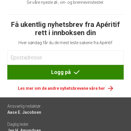
Se våre nyeste øl-, vin- og brennevinstester.
Få ukentlig nyhetsbrev fra Apéritif
rett i innboksen din
Hver søndag får du de mest leste sakene fra Apéritif
Logg på
Les mer om de andre nyhetsbrevene våre her
Footer
Ansvarlig redaktør:
Aase E. Jacobsen
-
Daglig leder:
links
Jan H. Amundsen