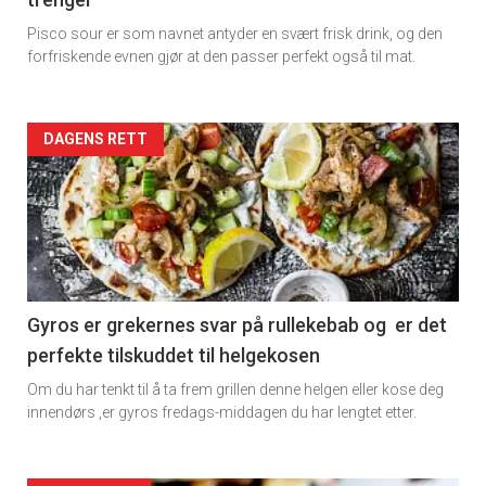
Dagens
Pisco sour er som navnet antyder en svært frisk drink, og den
rett
forfriskende evnen gjør at den passer perfekt også til mat.
Artikler
DAGENS RETT
detail
-
section
11
Gyros er grekernes svar på rullekebab og er det
perfekte tilskuddet til helgekosen
Dagens
Om du har tenkt til å ta frem grillen denne helgen eller kose deg
rett
innendørs ,er gyros fredags-middagen du har lengtet etter.
2