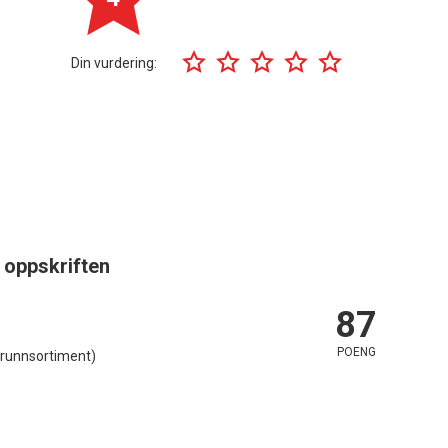
Din vurdering:
 oppskriften
87
POENG
(Grunnsortiment)