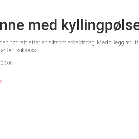
ne med kyllingpølse
en nødrett etter en slitsom arbeidsdag. Med tillegg av lit
rantert suksess.
 02:00
er