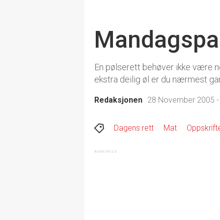
Mandagspan
En pølserett behøver ikke være no
ekstra deilig øl er du nærmest ga
Redaksjonen
28 November 2005 -
Dagens rett
Mat
Oppskrift