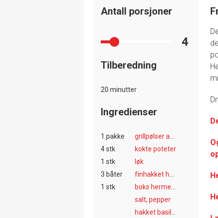
Antall porsjoner
F
De
4
de
po
Tilberedning
He
mi
20 minutter
Dr
Ingredienser
D
1 pakke
grillpølser av kylling/kalkun
O
4 stk
kokte poteter
op
1 stk
løk
3 båter
finhakket hvitløk (kan sløyfes)
He
1 stk
boks hermetiske tomater
He
salt, pepper
hakket basilikum