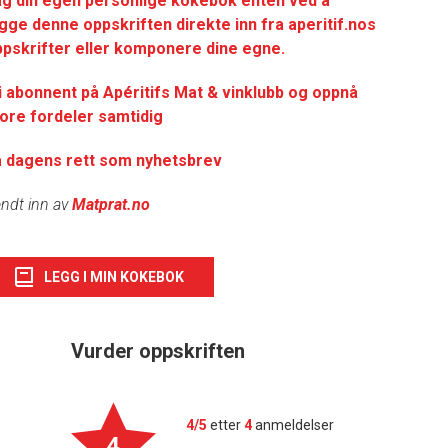
ag din egen personlige kokebok enten ved å
gge denne oppskriften direkte inn fra aperitif.nos
pskrifter eller komponere dine egne.
i abonnent på Apéritifs Mat & vinklubb og oppnå
ore fordeler samtidig
å dagens rett som nyhetsbrev
ndt inn av
Matprat.no
LEGG I MIN KOKEBOK
Vurder oppskriften
4/5
etter
4
anmeldelser
4