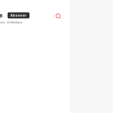
Logg
B
Abonner
kurs
Kokketips
inn
egistrer deg