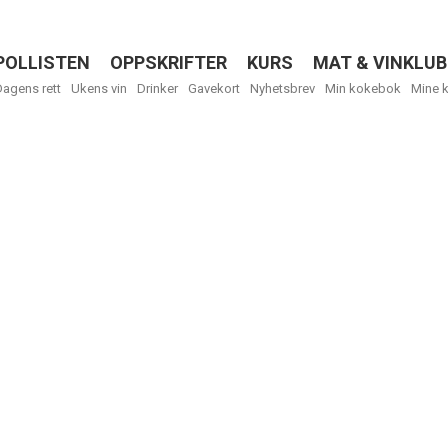
POLLISTEN
OPPSKRIFTER
KURS
MAT & VINKLUB
Menu
Dagens rett
Ukens vin
Drinker
Gavekort
Nyhetsbrev
Min kokebok
Mine 
R