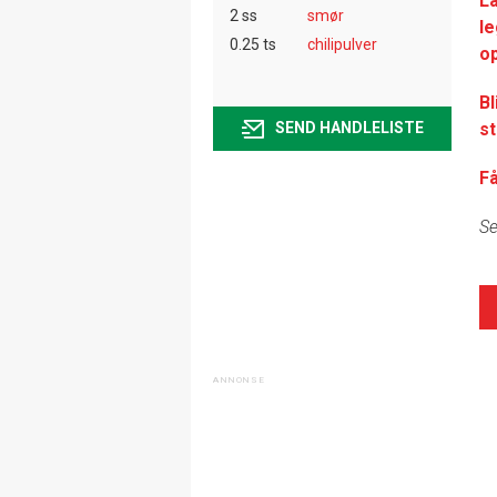
L
2 ss
smør
le
0.25 ts
chilipulver
op
Bl
st
SEND HANDLELISTE
F
Se