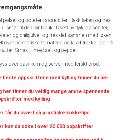
remgangsmåte
l pølser og poteter i store biter. Hakk løken og fres
n i smør til den blir blank. Tilsett hvitløk, pølsebiter,
teter og chilipulver og fres det sammen med løken.
ll over hermetiske tomatene og la alt trekke i ca. 15
nutter. Smak til med salt og pepper.
yss over basilikum og servér med ferskt brød.
e
beste oppskriftene med kylling finner du her
g her finner du veldig mange andre spennende
pskrifter med kylling
r får du svært så praktisk
e kokketips
r kan du søke i over 20 000 oppskrifter