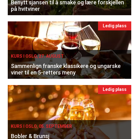
Benytt sjansen til å smake og lære forskjellen
på hvitviner
Ledig plass
KURS I OSLO, 27. AUGUST
Sammenlign franske klassikere og ungarske
viner til en 5-retters meny
Ledig plass
KURS I OSLO, 05. SEPTEMBER
Bobler & Brunsj