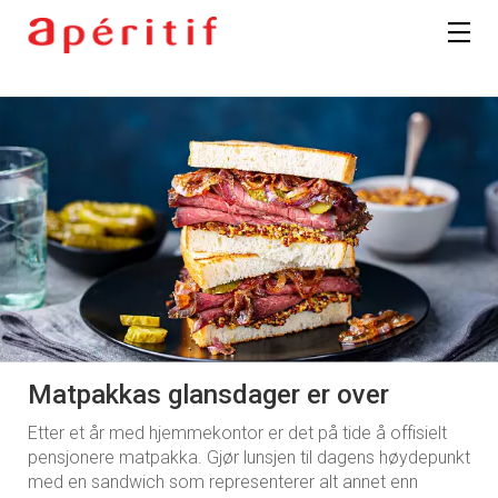
Matpakkas glansdager er over
Etter et år med hjemmekontor er det på tide å offisielt
pensjonere matpakka. Gjør lunsjen til dagens høydepunkt
med en sandwich som representerer alt annet enn