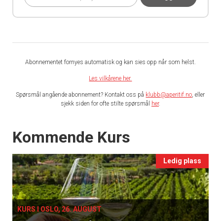
Abonnementet fornyes automatisk og kan sies opp når som helst.
Les vilkårene her.
Spørsmål angående abonnement? Kontakt oss på
klubb@aperitif.no
, eller
sjekk siden for ofte stilte spørsmål
her
.
Events
Kommende Kurs
Ledig plass
KURS I OSLO, 26. AUGUST