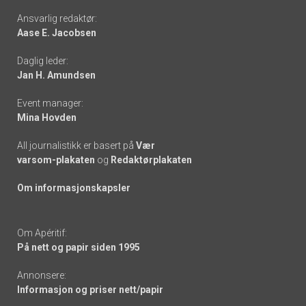
Footer
Ansvarlig redaktør:
Aase E. Jacobsen
-
Daglig leder:
links
Jan H. Amundsen
Event manager:
Mina Hovden
All journalistikk er basert på
Vær
varsom-plakaten
og
Redaktørplakaten
Om informasjonskapsler
Om Apéritif:
På nett og papir siden 1995
Annonsere:
Informasjon og priser nett/papir