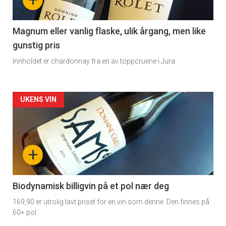
-
3
Magnum eller vanlig flaske, ulik årgang, men like
gunstig pris
Innholdet er chardonnay fra en av toppcruene i Jura.
Forsiden
UKENS VIN
akkurat
nå
+
-
4
Biodynamisk billigvin på et pol nær deg
169,90 er utrolig lavt priset for en vin som denne. Den finnes på
60+ pol.