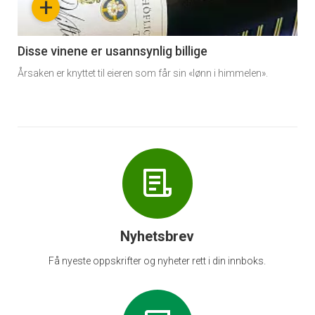
+
-
6
Disse vinene er usannsynlig billige
Årsaken er knyttet til eieren som får sin «lønn i himmelen».
Nyhetsbrev
Få nyeste oppskrifter og nyheter rett i din innboks.