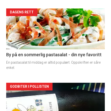
Forsiden
DAGENS RETT
akkurat
nå
-
5
By på en sommerlig pastasalat - din nye favoritt
En pastasalat til middag er alltid populært. Oppskriften er såre
enkel.
Forsiden
GODBITER I POLLISTEN
akkurat
nå