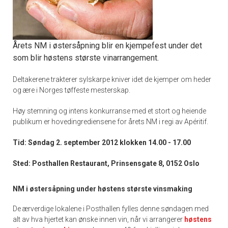
Årets NM i østersåpning blir en kjempefest under det
som blir høstens største vinarrangement.
Deltakerene trakterer sylskarpe kniver idet de kjemper om heder
og ære i Norges tøffeste mesterskap.
Høy stemning og intens konkurranse med et stort og heiende
publikum er hovedingrediensene for årets NM i regi av Apéritif.
Tid: Søndag 2. september 2012 klokken 14.00 - 17.00
Sted: Posthallen Restaurant, Prinsensgate 8, 0152 Oslo
NM i østersåpning under høstens største vinsmaking
De ærverdige lokalene i Posthallen fylles denne søndagen med
alt av hva hjertet kan ønske innen vin, når vi arrangerer
høstens