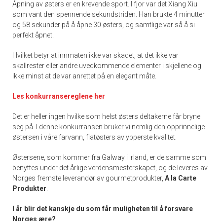
Åpning av østers er en krevende sport. I fjor var det Xiang Xiu
som vant den spennende sekundstriden. Han brukte 4 minutter
og 58 sekunder på å åpne 30 østers, og samtlige var så å si
perfekt åpnet.
Hvilket betyr at innmaten ikke var skadet, at det ikke var
skallrester eller andre uvedkommende elementer i skjellene og
ikke minst at de var anrettet på en elegant måte.
Les konkurransereglene her
Det er heller ingen hvilke som helst østers deltakerne får bryne
seg på. I denne konkurransen bruker vi nemlig den opprinnelige
østersen i våre farvann, flatøsters av ypperste kvalitet.
Østersene, som kommer fra Galway i Irland, er de samme som
benyttes under det årlige verdensmesterskapet, og de leveres av
Norges fremste leverandør av gourmetprodukter,
A la Carte
Produkter
.
I år blir det kanskje du som får muligheten til å forsvare
Norges ære?