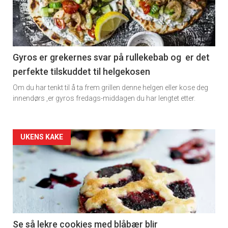
-
section
11
Gyros er grekernes svar på rullekebab og er det
perfekte tilskuddet til helgekosen
Dagens
Om du har tenkt til å ta frem grillen denne helgen eller kose deg
rett
innendørs ,er gyros fredags-middagen du har lengtet etter.
Artikler
UKENS KAKE
detail
-
section
11
Se så lekre cookies med blåbær blir