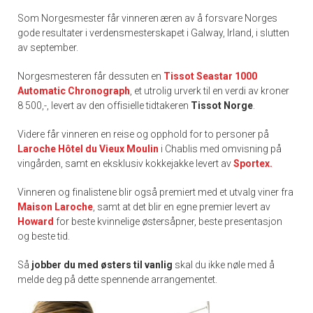
Som Norgesmester får vinneren æren av å forsvare Norges
gode resultater i verdensmesterskapet i Galway, Irland, i slutten
av september.
Norgesmesteren får dessuten en
Tissot Seastar 1000
Automatic Chronograph
, et utrolig urverk til en verdi av kroner
8 500,-, levert av den offisielle tidtakeren
Tissot Norge
.
Videre får vinneren en reise og opphold for to personer på
Laroche Hôtel du Vieux Moulin
i Chablis med omvisning på
vingården, samt en eksklusiv kokkejakke levert av
Sportex.
Vinneren og finalistene blir også premiert med et utvalg viner fra
Maison Laroche
, samt at det blir en egne premier levert av
Howard
for beste kvinnelige østersåpner, beste presentasjon
og beste tid.
Så
jobber du med østers til vanlig
skal du ikke nøle med å
melde deg på dette spennende arrangementet.