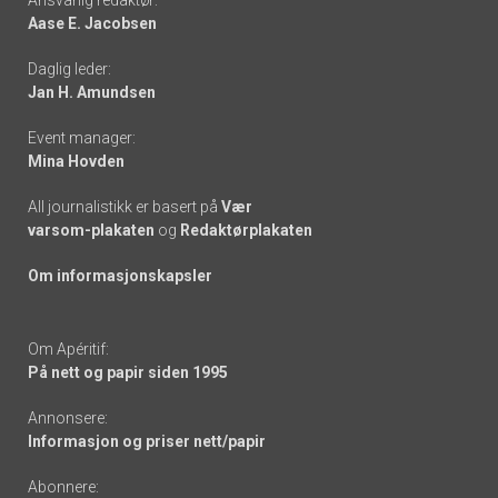
Aase E. Jacobsen
-
Daglig leder:
links
Jan H. Amundsen
Event manager:
Mina Hovden
All journalistikk er basert på
Vær
varsom-plakaten
og
Redaktørplakaten
Om informasjonskapsler
Om Apéritif:
På nett og papir siden 1995
Annonsere:
Informasjon og priser nett/papir
Abonnere: