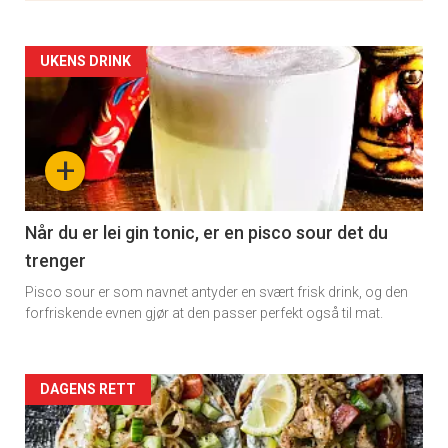
Artikler
UKENS DRINK
detail
-
+
section
11
Når du er lei gin tonic, er en pisco sour det du
trenger
Pisco sour er som navnet antyder en svært frisk drink, og den
forfriskende evnen gjør at den passer perfekt også til mat.
Artikler
DAGENS RETT
detail