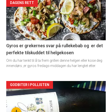
Forsiden
DAGENS RETT
akkurat
nå
-
2
Gyros er grekernes svar på rullekebab og er det
perfekte tilskuddet til helgekosen
Om du har tenkt til å ta frem grillen denne helgen eller kose deg
innendørs ,er gyros fredags-middagen du har lengtet etter.
Forsiden
GODBITER I POLLISTEN
akkurat
nå