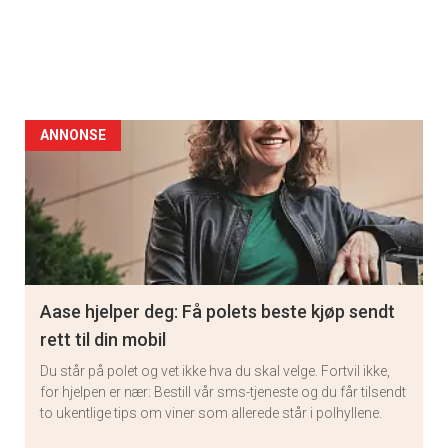
ANNONSE
Aase hjelper deg: Få polets beste kjøp sendt
rett til din mobil
Du står på polet og vet ikke hva du skal velge. Fortvil ikke,
for hjelpen er nær: Bestill vår sms-tjeneste og du får tilsendt
to ukentlige tips om viner som allerede står i polhyllene.