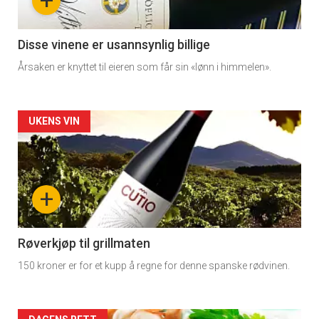
+
-
3
Disse vinene er usannsynlig billige
Årsaken er knyttet til eieren som får sin «lønn i himmelen».
Forsiden
UKENS VIN
akkurat
nå
+
-
4
Røverkjøp til grillmaten
150 kroner er for et kupp å regne for denne spanske rødvinen.