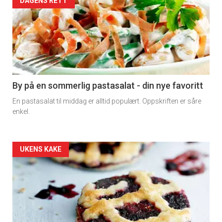
Forsiden
DAGENS RETT
akkurat
nå
-
5
By på en sommerlig pastasalat - din nye favoritt
En pastasalat til middag er alltid populært. Oppskriften er såre
enkel.
Forsiden
UKENS KAKE
akkurat
nå
-