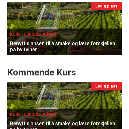
Events
Ledig plass
single
KURS I OSLO, 26. AUGUST
Benytt sjansen til å smake og lære forskjellen
på hvitviner
Events
Kommende Kurs
Ledig plass
KURS I OSLO, 26. AUGUST
Benytt sjansen til å smake og lære forskjellen