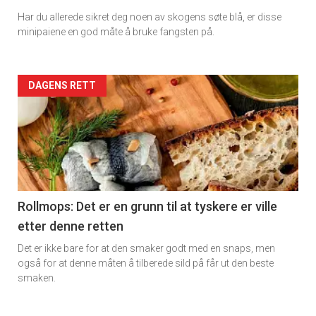
Har du allerede sikret deg noen av skogens søte blå, er disse
Dagens
minipaiene en god måte å bruke fangsten på.
rett
2
Artikler
DAGENS RETT
detail
-
section
11
Rollmops: Det er en grunn til at tyskere er ville
etter denne retten
Ukens
Det er ikke bare for at den smaker godt med en snaps, men
vin
også for at denne måten å tilberede sild på får ut den beste
smaken.