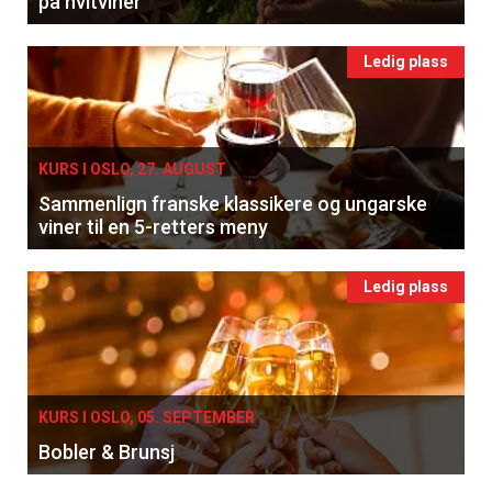
på hvitviner
Ledig plass
KURS I OSLO, 27. AUGUST
Sammenlign franske klassikere og ungarske
viner til en 5-retters meny
Ledig plass
KURS I OSLO, 05. SEPTEMBER
Bobler & Brunsj