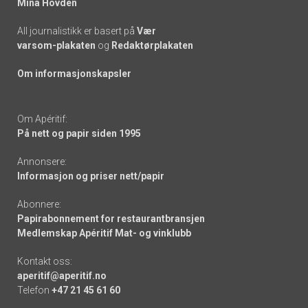
Mina Hovden
All journalistikk er basert på
Vær
varsom-plakaten
og
Redaktørplakaten
Om informasjonskapsler
Om Apéritif:
På nett og papir siden 1995
Annonsere:
Informasjon og priser nett/papir
Abonnere:
Papirabonnement for restaurantbransjen
Medlemskap Apéritif Mat- og vinklubb
Kontakt oss:
aperitif@aperitif.no
Telefon
+47 21 45 61 60