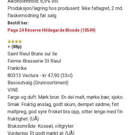
Alkoholinnhold: 6,9% vol.
Produksjon/lagring hos produsent: Ikke fatlagret, 2 md.
flaskemodning før salg
Bestill her:
Page 24 Réserve Hildegarde Blonde (10549)
+
(88p)
Saint Rieul Brune sur lie
Ferme-Brasserie St Rieul
Frankrike
80313 Vectura - kr 47,90 (33cl)
Basisutvalg (Grunnsortiment)
VINE
Farge og duft: Mørk brun. En del malt, mørke bær, sjoko.
Smak: Fruktig anslag, godt skum, dempet sødme, fint
maltpreg, god syre frisket bra opp, sitter lenge med fin
fruktighet. (UÅ)
Bruksområde: Koseøl, viltgryter.
Vurdering: Et godt mørkt øl. (UÅ)