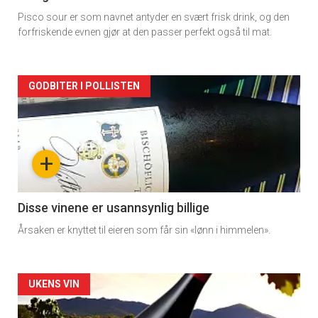
Pisco sour er som navnet antyder en svært frisk drink, og den
forfriskende evnen gjør at den passer perfekt også til mat.
Forsiden
GODBITER I POLLISTEN
akkurat
nå
+
-
3
Disse vinene er usannsynlig billige
Årsaken er knyttet til eieren som får sin «lønn i himmelen».
Forsiden
UKENS VIN
akkurat