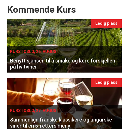
Events
Kommende Kurs
Ledig plass
KURS I OSLO, 26. AUGUST
Benytt sjansen til å smake og lære forskjellen
på hvitviner
Ledig plass
KURS I OSLO, 27. AUGUST
Sammenlign franske klassikere og ungarske
viner til en 5-retters meny