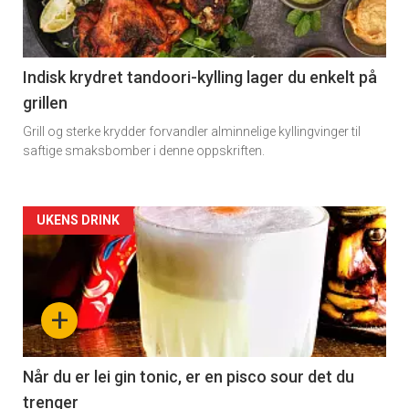
Indisk krydret tandoori-kylling lager du enkelt på
grillen
Grill og sterke krydder forvandler alminnelige kyllingvinger til
saftige smaksbomber i denne oppskriften.
Forsiden
UKENS DRINK
akkurat
nå
+
-
2
Når du er lei gin tonic, er en pisco sour det du
trenger