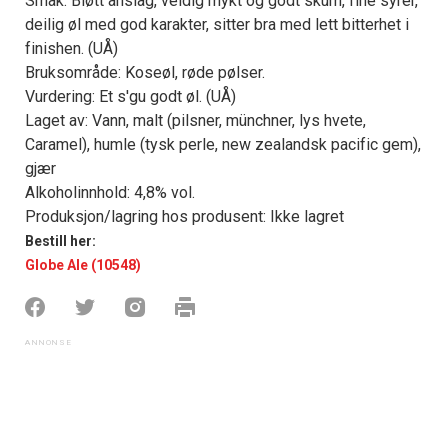
Smak: Bløtt anslag, veldig mykt og godt skum, fine syrer,
deilig øl med god karakter, sitter bra med lett bitterhet i
finishen. (UÅ)
Bruksområde: Koseøl, røde pølser.
Vurdering: Et s'gu godt øl. (UÅ)
Laget av: Vann, malt (pilsner, münchner, lys hvete,
Caramel), humle (tysk perle, new zealandsk pacific gem),
gjær
Alkoholinnhold: 4,8% vol.
Produksjon/lagring hos produsent: Ikke lagret
Bestill her:
Globe Ale (10548)