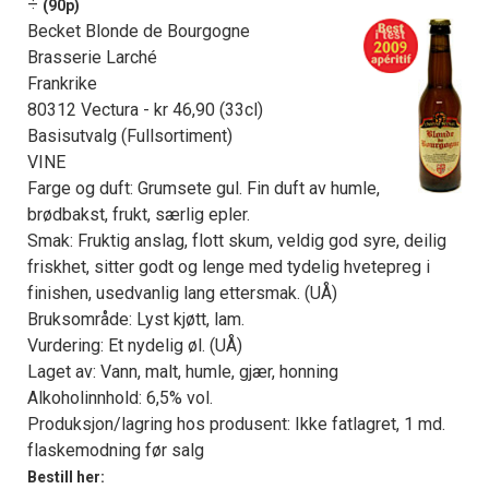
÷
(90p)
Becket Blonde de Bourgogne
Brasserie Larché
Frankrike
80312 Vectura - kr 46,90 (33cl)
Basisutvalg (Fullsortiment)
VINE
Farge og duft: Grumsete gul. Fin duft av humle,
brødbakst, frukt, særlig epler.
Smak: Fruktig anslag, flott skum, veldig god syre, deilig
friskhet, sitter godt og lenge med tydelig hvetepreg i
finishen, usedvanlig lang ettersmak. (UÅ)
Bruksområde: Lyst kjøtt, lam.
Vurdering: Et nydelig øl. (UÅ)
Laget av: Vann, malt, humle, gjær, honning
Alkoholinnhold: 6,5% vol.
Produksjon/lagring hos produsent: Ikke fatlagret, 1 md.
flaskemodning før salg
Bestill her: