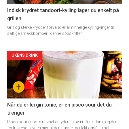
11
Indisk krydret tandoori-kylling lager du enkelt på
grillen
Grill og sterke krydder forvandler alminnelige kyllingvinger til
saftige smaksbomber i denne oppskriften.
Artikler
UKENS DRINK
detail
-
+
section
11
Når du er lei gin tonic, er en pisco sour det du
trenger
Dagens
Pisco sour er som navnet antyder en svært frisk drink, og den
forfriskende evnen gjør at den passer perfekt også til mat.