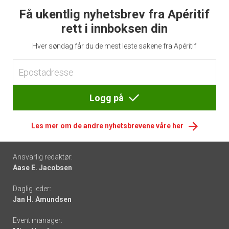
Få ukentlig nyhetsbrev fra Apéritif
rett i innboksen din
Hver søndag får du de mest leste sakene fra Apéritif
Logg på
Les mer om de andre nyhetsbrevene våre her
Footer
Ansvarlig redaktør:
Aase E. Jacobsen
-
Daglig leder:
links
Jan H. Amundsen
Event manager: