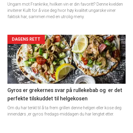
Ungarn mot Frankrike, hvilken vin er din favoritt? Denne kvelden
inviterer Kullt for å vise deg hvor høy kvalitet ungarske viner
faktisk har, sammen med en utrolig meny.
Forsiden
DAGENS RETT
akkurat
nå
-
6
Gyros er grekernes svar på rullekebab og er det
perfekte tilskuddet til helgekosen
Om du har tenkt til å ta frem grillen denne helgen eller kose deg
innendørs ,er gyros fredags-middagen du har lengtet etter.