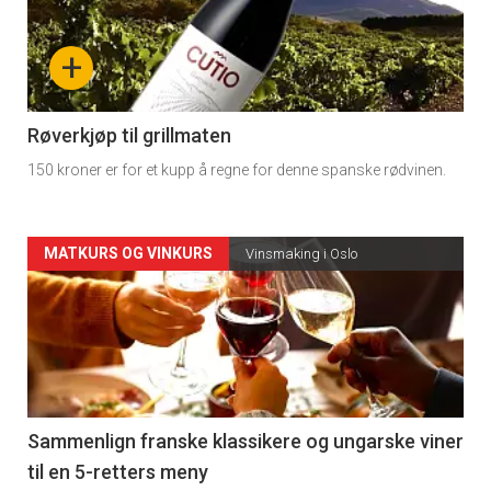
nå
+
-
4
Røverkjøp til grillmaten
150 kroner er for et kupp å regne for denne spanske rødvinen.
Forsiden
MATKURS OG VINKURS
Vinsmaking i Oslo
akkurat
nå
-
5
Sammenlign franske klassikere og ungarske viner
til en 5-retters meny