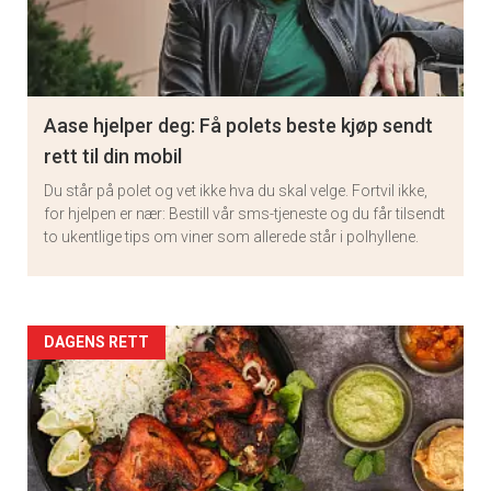
Aase hjelper deg: Få polets beste kjøp sendt
rett til din mobil
Du står på polet og vet ikke hva du skal velge. Fortvil ikke,
for hjelpen er nær: Bestill vår sms-tjeneste og du får tilsendt
to ukentlige tips om viner som allerede står i polhyllene.
Artikler
DAGENS RETT
detail
-
section