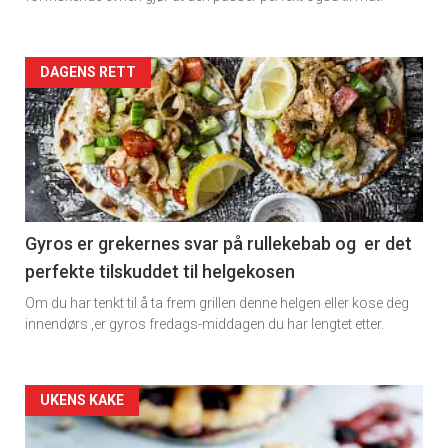
rett
Artikler
DAGENS RETT
detail
-
section
11
Gyros er grekernes svar på rullekebab og er det
perfekte tilskuddet til helgekosen
Dagens
Om du har tenkt til å ta frem grillen denne helgen eller kose deg
rett
innendørs ,er gyros fredags-middagen du har lengtet etter.
2
Artikler
UKENS KAKE
detail