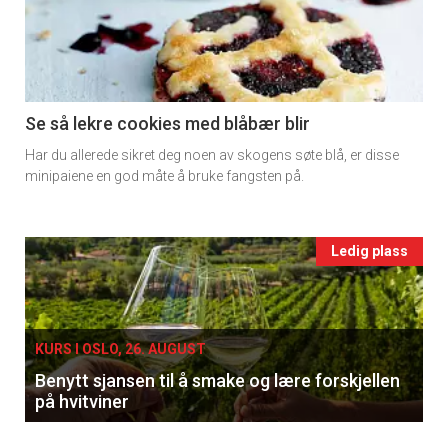
-
section
11
Se så lekre cookies med blåbær blir
Har du allerede sikret deg noen av skogens søte blå, er disse
Ukens
minipaiene en god måte å bruke fangsten på.
vin
Events
Ledig plass
single
KURS I OSLO, 26. AUGUST
Benytt sjansen til å smake og lære forskjellen
på hvitviner