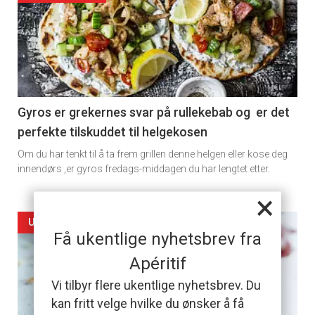
detail
-
section
11
Gyros er grekernes svar på rullekebab og er det
perfekte tilskuddet til helgekosen
Dagens
Om du har tenkt til å ta frem grillen denne helgen eller kose deg
rett
innendørs ,er gyros fredags-middagen du har lengtet etter.
×
Artikler
UKENS KAKE
Få ukentlige nyhetsbrev fra
detail
Apéritif
-
Vi tilbyr flere ukentlige nyhetsbrev. Du
kan fritt velge hvilke du ønsker å få
section