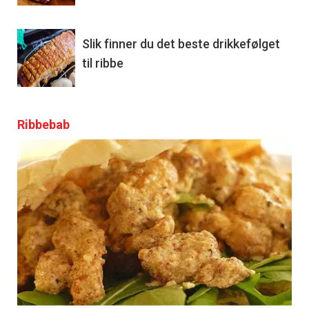
Slik finner du det beste drikkefølget
til ribbe
Ribbebab