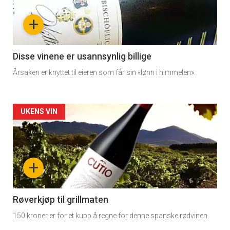
nå
+
-
3
Disse vinene er usannsynlig billige
Årsaken er knyttet til eieren som får sin «lønn i himmelen».
Forsiden
UKENS VIN
akkurat
nå
+
-
4
Røverkjøp til grillmaten
150 kroner er for et kupp å regne for denne spanske rødvinen.