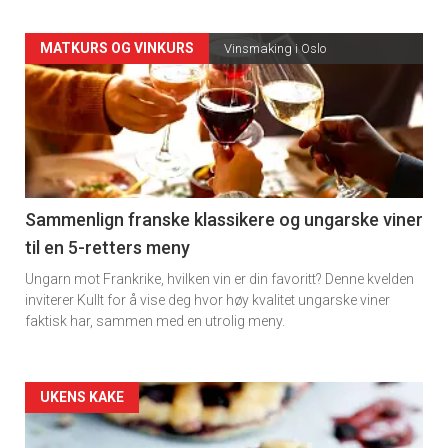
Forsiden
MATKURS OG VINKURS
Vinsmaking i Oslo
akkurat
nå
-
5
Sammenlign franske klassikere og ungarske viner
til en 5-retters meny
Ungarn mot Frankrike, hvilken vin er din favoritt? Denne kvelden
inviterer Kullt for å vise deg hvor høy kvalitet ungarske viner
faktisk har, sammen med en utrolig meny.
Forsiden
UKENS KAKE
akkurat