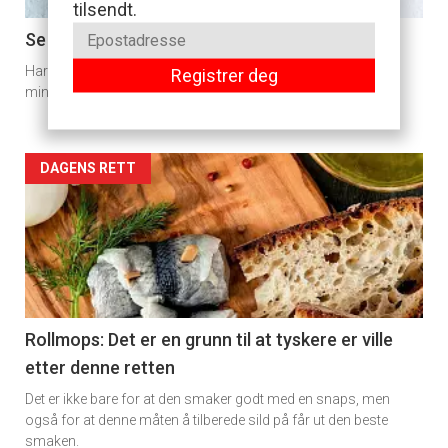
tilsendt.
11
Se så lekre cookies med blåbær blir
Har du allerede sikret deg noen av skogens søte blå, er disse
Registrer deg
Dagens
minipaiene en god måte å bruke fangsten på.
rett
2
Artikler
DAGENS RETT
detail
-
section
11
Rollmops: Det er en grunn til at tyskere er ville
etter denne retten
Ukens
Det er ikke bare for at den smaker godt med en snaps, men
vin
også for at denne måten å tilberede sild på får ut den beste
smaken.