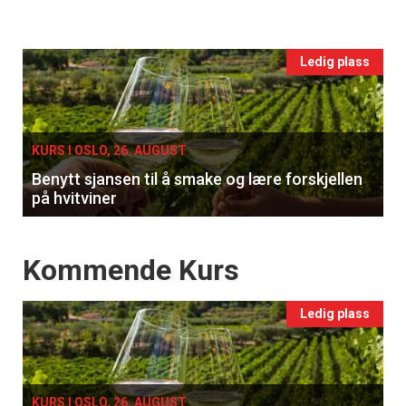
Events
Ledig plass
single
KURS I OSLO, 26. AUGUST
Benytt sjansen til å smake og lære forskjellen
på hvitviner
Events
Kommende Kurs
Ledig plass
KURS I OSLO, 26. AUGUST