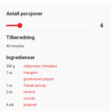
Antall porsjoner
4
Tilberedning
40 minutter
Ingredienser
300 g
ribberester, finhakket
1 ss
margarin
grovkvernet pepper
1 ss
fransk sennep
2 ss
rømme
ruccola
4 stk
pitabrød