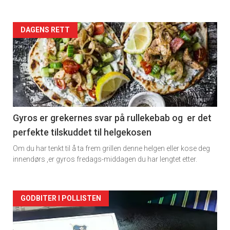
Forsiden
DAGENS RETT
akkurat
nå
-
2
Gyros er grekernes svar på rullekebab og er det
perfekte tilskuddet til helgekosen
Om du har tenkt til å ta frem grillen denne helgen eller kose deg
innendørs ,er gyros fredags-middagen du har lengtet etter.
Forsiden
GODBITER I POLLISTEN
akkurat