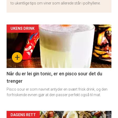
to ukentlige tips om viner som allerede står i polhyllene.
Artikler
UKENS DRINK
detail
-
+
section
11
Når du er lei gin tonic, er en pisco sour det du
trenger
Pisco sour er som navnet antyder en svært frisk drink, og den
forfriskende evnen gjør at den passer perfekt også til mat.
Artikler
DAGENS RETT