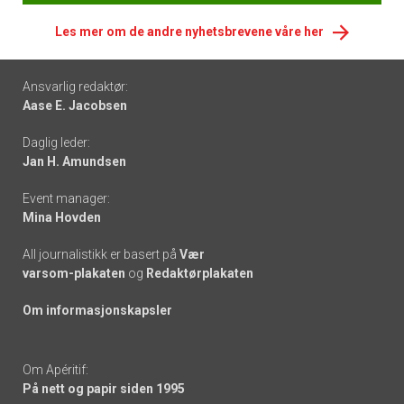
Les mer om de andre nyhetsbrevene våre her
Footer
Ansvarlig redaktør:
Aase E. Jacobsen
-
Daglig leder:
links
Jan H. Amundsen
Event manager:
Mina Hovden
All journalistikk er basert på
Vær
varsom-plakaten
og
Redaktørplakaten
Om informasjonskapsler
Om Apéritif:
På nett og papir siden 1995