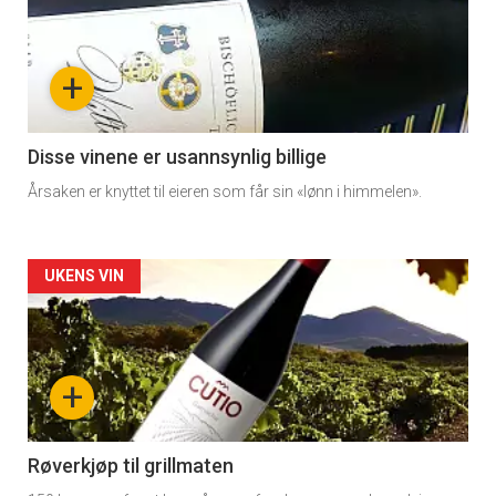
akkurat
nå
+
-
3
Disse vinene er usannsynlig billige
Årsaken er knyttet til eieren som får sin «lønn i himmelen».
Forsiden
UKENS VIN
akkurat
nå
+
-
4
Røverkjøp til grillmaten