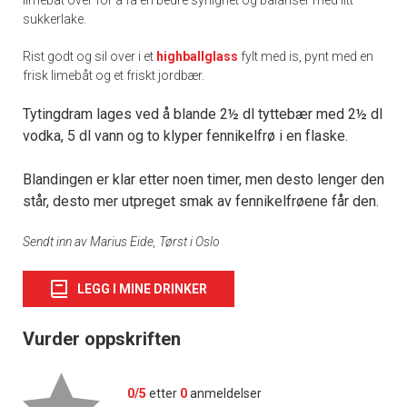
limebåt over for å få en bedre syrlighet og balanser med litt
sukkerlake.
Rist godt og sil over i et
highballglass
fylt med is, pynt med en
frisk limebåt og et friskt jordbær.
Tytingdram lages ved å blande 2½ dl tyttebær med 2½ dl
vodka, 5 dl vann og to klyper fennikelfrø i en flaske.
Blandingen er klar etter noen timer, men desto lenger den
står, desto mer utpreget smak av fennikelfrøene får den.
Sendt inn av Marius Eide, Tørst i Oslo
LEGG I MINE DRINKER
Vurder oppskriften
0/5
etter
0
anmeldelser