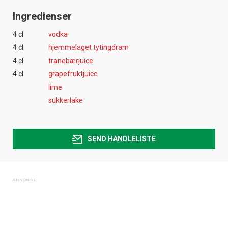
Ingredienser
4 cl
vodka
4 cl
hjemmelaget tytingdram
4 cl
tranebærjuice
4 cl
grapefruktjuice
lime
sukkerlake
SEND HANDLELISTE