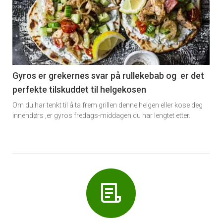
akkurat
nå
-
6
Gyros er grekernes svar på rullekebab og er det
perfekte tilskuddet til helgekosen
Om du har tenkt til å ta frem grillen denne helgen eller kose deg
innendørs ,er gyros fredags-middagen du har lengtet etter.