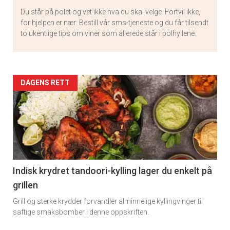
Du står på polet og vet ikke hva du skal velge. Fortvil ikke,
for hjelpen er nær: Bestill vår sms-tjeneste og du får tilsendt
to ukentlige tips om viner som allerede står i polhyllene.
Artikler
DAGENS RETT
detail
-
section
11
Indisk krydret tandoori-kylling lager du enkelt på
grillen
Grill og sterke krydder forvandler alminnelige kyllingvinger til
saftige smaksbomber i denne oppskriften.