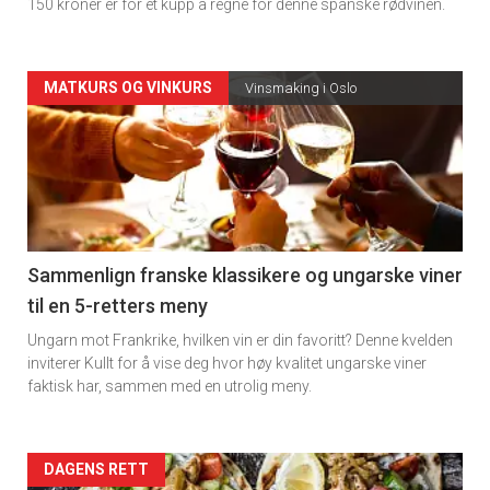
150 kroner er for et kupp å regne for denne spanske rødvinen.
Forsiden
MATKURS OG VINKURS
Vinsmaking i Oslo
akkurat
nå
-
5
Sammenlign franske klassikere og ungarske viner
til en 5-retters meny
Ungarn mot Frankrike, hvilken vin er din favoritt? Denne kvelden
inviterer Kullt for å vise deg hvor høy kvalitet ungarske viner
faktisk har, sammen med en utrolig meny.
Forsiden
DAGENS RETT