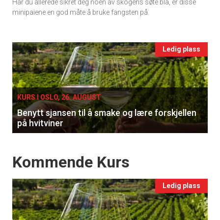
Har du allerede sikret deg noen av skogens søte blå, er disse
Ukens
minipaiene en god måte å bruke fangsten på.
vin
Events
Ledig plass
single
KURS I OSLO, 26. AUGUST
Benytt sjansen til å smake og lære forskjellen
på hvitviner
Events
Kommende Kurs
Ledig plass