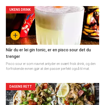
Artikler
UKENS DRINK
detail
-
+
section
11
Når du er lei gin tonic, er en pisco sour det du
trenger
Dagens
Pisco sour er som navnet antyder en svært frisk drink, og den
rett
forfriskende evnen gjør at den passer perfekt også til mat.
Artikler
DAGENS RETT
detail