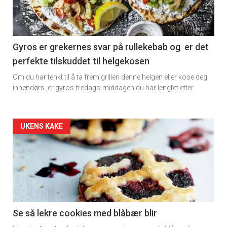
-
section
×
11
Gyros er grekernes svar på rullekebab og er det
perfekte tilskuddet til helgekosen
Dagens
Få ukentlige nyhetsbrev fra
Om du har tenkt til å ta frem grillen denne helgen eller kose deg
rett
innendørs ,er gyros fredags-middagen du har lengtet etter.
Apéritif
Vi tilbyr flere ukentlige nyhetsbrev. Du
2
kan fritt velge hvilke du ønsker å få
Artikler
UKENS KAKE
tilsendt.
detail
Registrer deg
-
section
11
Se så lekre cookies med blåbær blir