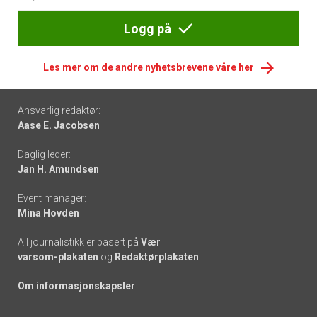
Logg på
Les mer om de andre nyhetsbrevene våre her
Footer
Ansvarlig redaktør:
Aase E. Jacobsen
-
Daglig leder:
links
Jan H. Amundsen
Event manager:
Mina Hovden
All journalistikk er basert på
Vær
varsom-plakaten
og
Redaktørplakaten
Om informasjonskapsler