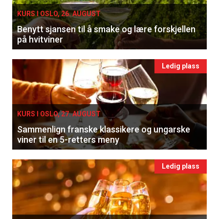
KURS I OSLO, 26. AUGUST
Benytt sjansen til å smake og lære forskjellen
på hvitviner
Ledig plass
KURS I OSLO, 27. AUGUST
Sammenlign franske klassikere og ungarske
viner til en 5-retters meny
Ledig plass