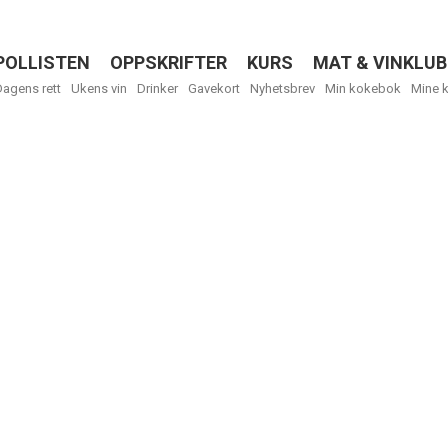
POLLISTEN
OPPSKRIFTER
KURS
MAT & VINKLUB
Menu
Dagens rett
Ukens vin
Drinker
Gavekort
Nyhetsbrev
Min kokebok
Mine 
R