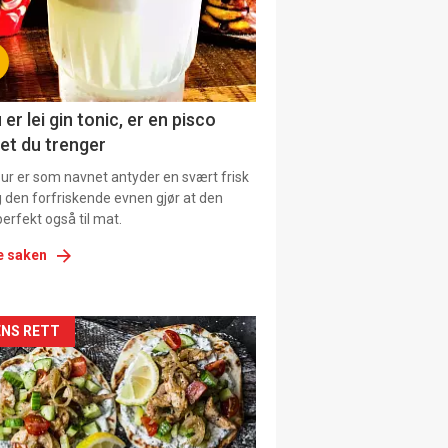
tion
ens
 er lei gin tonic, er en pisco
et du trenger
our er som navnet antyder en svært frisk
g den forfriskende evnen gjør at den
erfekt også til mat.
e saken
kler
NS RETT
il