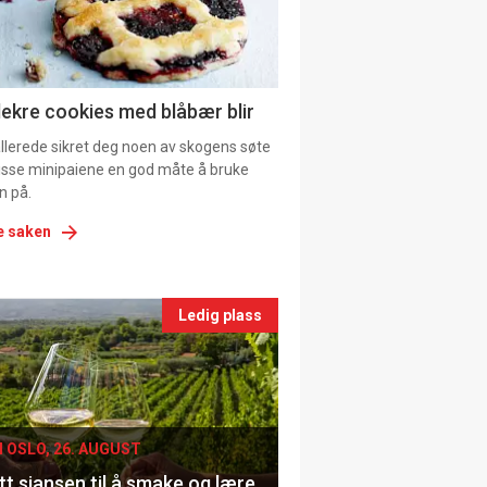
tion
ns
lekre cookies med blåbær blir
allerede sikret deg noen av skogens søte
 disse minipaiene en god måte å bruke
n på.
e saken
nts
Ledig plass
le
I OSLO, 26. AUGUST
t sjansen til å smake og lære