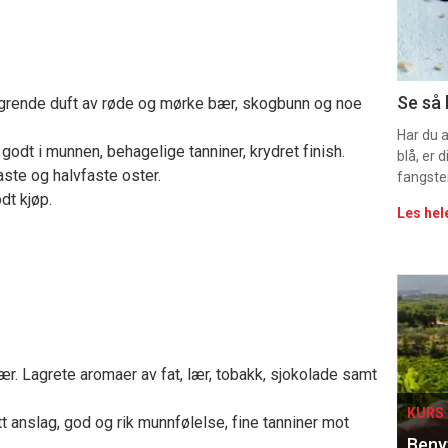
sec
11
Uke
Se så 
migrende duft av røde og mørke bær, skogbunn og noe
vin
Har du 
 godt i munnen, behagelige tanniner, krydret finish.
blå, er
aste og halvfaste oster.
fangste
dt kjøp.
Les hel
Eve
sing
r. Lagrete aromaer av fat, lær, tobakk, sjokolade samt
KURS 
t anslag, god og rik munnfølelse, fine tanniner mot
Benyt