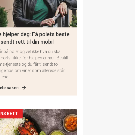
 hjelper deg: Få polets beste
 sendt rett til din mobil
år på polet og vet ikke hva du skal
 Fortvil ikke, for hjelpen er nær: Bestill
ms-tjeneste og du får tilsendt to
lige tips om viner som allerede står i
llene.
ele saken
kler
NS RETT
il