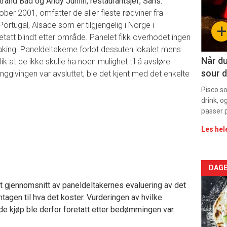
trand Bad og Andy Juhlin, restaurantsjef, Sans.
ber 2001, omfatter de aller fleste rødviner fra
sec
rtugal, Alsace som er tilgjengelig i Norge i
+
11
att blindt etter område. Panelet fikk overhodet ingen
ing. Paneldeltakerne forlot dessuten lokalet mens
Dag
Når du
ik at de ikke skulle ha noen mulighet til å avsløre
sour d
nggivingen var avsluttet, ble det kjent med det enkelte
rett
Pisco s
drink, o
passer p
Les hel
Arti
DAGE
t gjennomsnitt av paneldeltakernes evaluering av det
deta
tagen til hva det koster. Vurderingen av hvilke
 kjøp ble derfor foretatt etter bedømmingen var
-