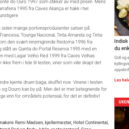
 Fonte do Ouro 1997 som stikker av med prisen. Mens
-
afeira 1995 fra Caves Aliança er hakk i hel
unstigere.
sec
11
ne siden mange portvinsprodusenter satser på
Francesa, Touriga Nacional, Tinta Amarela og Tinta
Indisk
t. Som den svært innsmigrende Redoma 1996 fra
du enk
eg slått av Quinta do Portal Reserva 1995 med en
 med Lagar Velho Red 1999 fra Caves Velhas.
Grill og
kke frem i tide til testen, viner som ville skapt det
kyllingv
oppskrif
Les hel
dre kjente druen baga, skuffet noe. Vinene i testen
 og Douro kan by på. Men det er mer betegnende for
ge enn for områdets potensial, for det er definitivt
Arti
UKEN
deta
akere Remi Madsen, kjellermester, Hotel Continental,
-