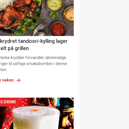
tion
 krydret tandoori-kylling lager
elt på grillen
 sterke krydder forvandler alminnelige
inger til saftige smaksbomber i denne
ten.
e saken
kler
S DRINK
il