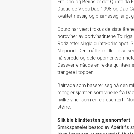
Fra Dão og Beiras er det Quinta da
Duque de Viseu Dão 1998 og Dão Garr
kvalitetmessig og prismessig langt g
Douro har vært i fokus de siste åre
bordviner av portvinsdruene Touriga 
Roriz etter single quinta-prinsippe
Niepoort. Den måtte imidlertid se s
hårsbredd og dele oppmerksomheten
Dessverre nådde en rekke quintaviner i
trangere i toppen.
Bairrada som baserer seg på den min
mangler sjarmen som vinene fra Dão
hvilke viner som er representert i Nor
større.
Slik ble blindtesten gjennomført
Smakspanelet bestod av Apéritifs sm