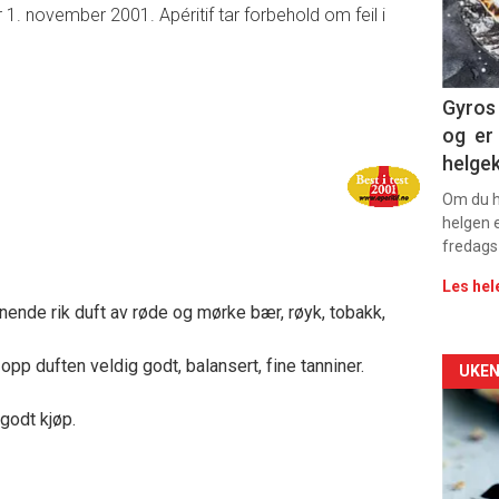
sec
r 1. november 2001. Apéritif tar forbehold om feil i
11
Dag
Gyros 
og er 
rett
helge
2
Om du ha
helgen e
fredags
Les hel
nende rik duft av røde og mørke bær, røyk, tobakk,
opp duften veldig godt, balansert, fine tanniner.
Arti
UKEN
deta
 godt kjøp.
-