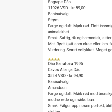
Sogrape Dão
11926 VSD - kr 89,00
Basisutvalg
Strøm
Farge og duft: Mørk rød. Flott inns
animalskhet.
Smak: Saftig, rik og harmonisk, sitter
Mat: Rødt kjøtt som okse eller lam, f
Vurdering: Svært vellykket. Meget go
Dão Garrafeira 1995
Caves Aliança Dão
3524 VSD - kr 94,90
Basisutvalg
Amundsen
Farge og duft: Mørk rød med brunskjæ
modne røde og mørke bær.
Smak: Følger opp nesen perfekt, bløt
slutten.