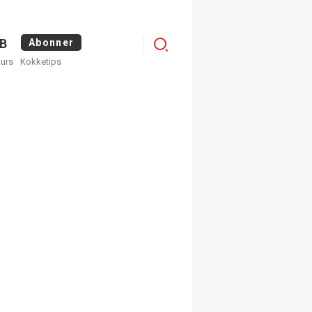
Logg
B
Abonner
kurs
Kokketips
inn
egistrer deg