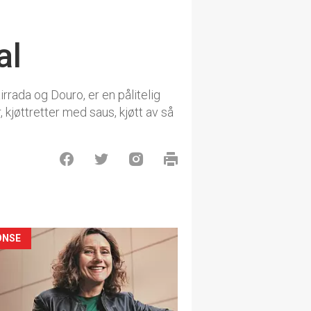
al
rrada og Douro, er en pålitelig
 kjøttretter med saus, kjøtt av så
ONSE