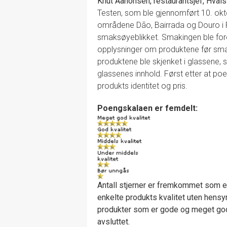
Knut Aanonsen, restaurantsjef, Hvals
Testen, som ble gjennomført 10. okto
områdene Dão, Bairrada og Douro i Po
smaksøyeblikket. Smakingen ble foret
opplysninger om produktene før smak
produktene ble skjenket i glassene, sl
glassenes innhold. Først etter at poe
produkts identitet og pris.
Poengskalaen er femdelt:
Antall stjerner er fremkommet som e
enkelte produkts kvalitet uten hensyn
produkter som er gode og meget gode
avsluttet.