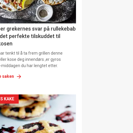
tion
ens
er grekernes svar på rullekebab
det perfekte tilskuddet til
kosen
r tenkt til å ta frem grillen denne
ller kose deg innendørs ,er gyros
-middagen du har lengtet etter.
e saken
kler
S KAKE
il