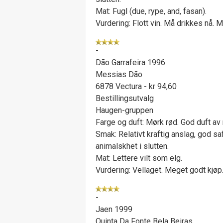
Mat: Fugl (due, rype, and, fasan).
Vurdering: Flott vin. Må drikkes nå. 
-
Dão Garrafeira 1996
Messias Dão
6878 Vectura - kr 94,60
Bestillingsutvalg
Haugen-gruppen
Farge og duft: Mørk rød. God duft av
Smak: Relativt kraftig anslag, god sa
animalskhet i slutten.
Mat: Lettere vilt som elg.
Vurdering: Vellaget. Meget godt kjøp
-
Jaen 1999
Quinta Da Fonte Bela Beiras