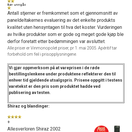
Antall stjerner er fremkommet som et gjennomsnitt av
paneldeltakernes evaluering av det enkelte produkts
kvalitet uten hensyntagen til hva det koster. Vurderingen
av hvilke produkter som er gode og meget gode kjøp ble
derfor foretatt etter bedømmingen var avsluttet.
Alle priser er Vinmonopolet priser, pr 1. mai 2005. Apéritif tar
forbehold om feil i prisopplysningene.
Vi gjør oppmerksom på at vareprisen i de
røde
bestillingslenkene
under produktene reflekterer den til
enhver tid gjeldende utsalgspris. Prisene oppgitt i
testens
varetekst
er den pris som produktet hadde ved
publisering av testen.
Shiraz og blandinger:
+
Allesverloren Shiraz 2002