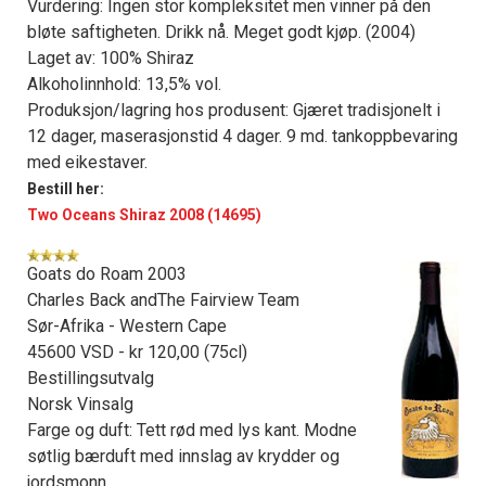
Vurdering: Ingen stor kompleksitet men vinner på den
bløte saftigheten. Drikk nå. Meget godt kjøp. (2004)
Laget av: 100% Shiraz
Alkoholinnhold: 13,5% vol.
Produksjon/lagring hos produsent: Gjæret tradisjonelt i
12 dager, maserasjonstid 4 dager. 9 md. tankoppbevaring
med eikestaver.
Bestill her:
Two Oceans Shiraz 2008 (14695)
Goats do Roam 2003
Charles Back andThe Fairview Team
Sør-Afrika - Western Cape
45600 VSD - kr 120,00 (75cl)
Bestillingsutvalg
Norsk Vinsalg
Farge og duft: Tett rød med lys kant. Modne
søtlig bærduft med innslag av krydder og
jordsmonn.