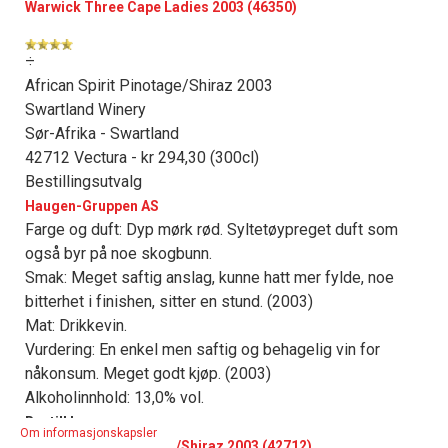
Warwick Three Cape Ladies 2003 (46350)
÷
African Spirit Pinotage/Shiraz 2003
Swartland Winery
Sør-Afrika - Swartland
42712 Vectura - kr 294,30 (300cl)
Bestillingsutvalg
Haugen-Gruppen AS
Farge og duft: Dyp mørk rød. Syltetøypreget duft som
også byr på noe skogbunn.
Smak: Meget saftig anslag, kunne hatt mer fylde, noe
bitterhet i finishen, sitter en stund. (2003)
Mat: Drikkevin.
Vurdering: En enkel men saftig og behagelig vin for
nåkonsum. Meget godt kjøp. (2003)
Alkoholinnhold: 13,0% vol.
Bestill her:
Om informasjonskapsler
African Spirit Pinotage/Shiraz 2003 (42712)