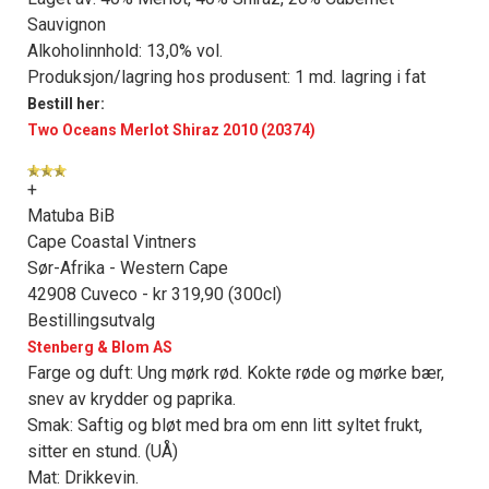
Sauvignon
Alkoholinnhold: 13,0% vol.
Produksjon/lagring hos produsent: 1 md. lagring i fat
Bestill her:
Two Oceans Merlot Shiraz 2010 (20374)
+
Matuba BiB
Cape Coastal Vintners
Sør-Afrika - Western Cape
42908 Cuveco - kr 319,90 (300cl)
Bestillingsutvalg
Stenberg & Blom AS
Farge og duft: Ung mørk rød. Kokte røde og mørke bær,
snev av krydder og paprika.
Smak: Saftig og bløt med bra om enn litt syltet frukt,
sitter en stund. (UÅ)
Mat: Drikkevin.