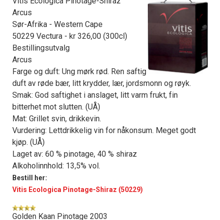
Vitis Ecologica Pinotage-Shiraz
Arcus
Sør-Afrika - Western Cape
50229 Vectura - kr 326,00 (300cl)
Bestillingsutvalg
Arcus
Farge og duft: Ung mørk rød. Ren saftig
duft av røde bær, litt krydder, lær, jordsmonn og røyk.
Smak: God saftighet i anslaget, litt varm frukt, fin
bitterhet mot slutten. (UÅ)
Mat: Grillet svin, drikkevin.
Vurdering: Lettdrikkelig vin for nåkonsum. Meget godt
kjøp. (UÅ)
Laget av: 60 % pinotage, 40 % shiraz
Alkoholinnhold: 13,5% vol.
Bestill her:
Vitis Ecologica Pinotage-Shiraz (50229)
Golden Kaan Pinotage 2003