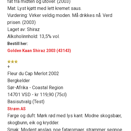
fat fra midten og utover. (2003)
Mat: Lyst kjøtt med lett kremet saus.
Vurdering: Virker veldig moden. Må drikkes nå. Verd
prisen. (2003)
Laget av: Shiraz
Alkoholinnhold: 13,5% vol.
Bestill her:
Golden Kaan Shiraz 2003 (43143)
+
Fleur du Cap Merlot 2002
Bergkelder
Sør-Afrika - Coastal Region
14701 VSD - kr 119,90 (75cl)
Basisutvalg (Test)
Strøm AS
Farge og duft: Mørk rød med lys kant. Modne skogsbær,
skogbunn, eik og krydder.
Smak: Modent anslag, noe fataromaer, strammer segnoe