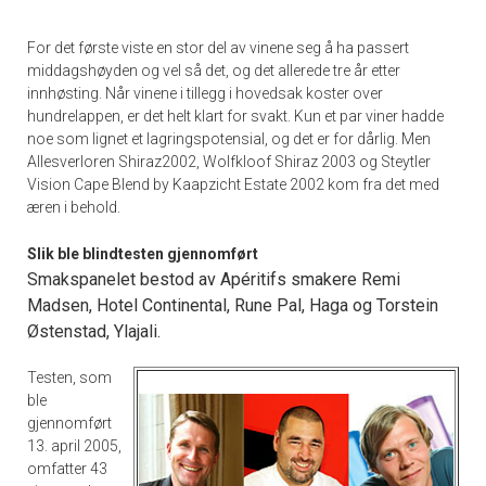
For det første viste en stor del av vinene seg å ha passert
middagshøyden og vel så det, og det allerede tre år etter
innhøsting. Når vinene i tillegg i hovedsak koster over
hundrelappen, er det helt klart for svakt. Kun et par viner hadde
noe som lignet et lagringspotensial, og det er for dårlig. Men
Allesverloren Shiraz2002, Wolfkloof Shiraz 2003 og Steytler
Vision Cape Blend by Kaapzicht Estate 2002 kom fra det med
æren i behold.
Slik ble blindtesten gjennomført
Smakspanelet bestod av Apéritifs smakere Remi
Madsen, Hotel Continental, Rune Pal, Haga og Torstein
Østenstad, Ylajali.
Testen, som
ble
gjennomført
13. april 2005,
omfatter 43