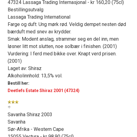
47324 Lassaga Trading Internasjonal - kr 160,20 (75cl)
Bestillingsutvalg
Lassaga Trading International
Farge og duft: Ung mørk rød. Veldig dempet nesten død
bærduft med snev av krydder.
Smak: Modent anslag, strammer seg en del inn, men
løsner litt mot slutten, noe solbær i finishen. (2001)
Vurdering: I ferd med bikke over. Knapt verd prisen.
(2001)
Laget av: Shiraz
Alkoholinnhold: 13,5% vol.
Bestill her:
Deetlefs Estate Shiraz 2001 (47324)
÷
Savanha Shiraz 2003
Savanha
Sør-Afrika - Western Cape
15055 Vectura - kr 98,90 (75cl)