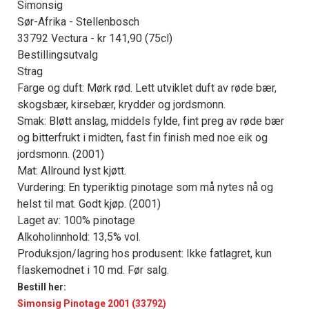
Simonsig
Sør-Afrika - Stellenbosch
33792 Vectura - kr 141,90 (75cl)
Bestillingsutvalg
Strag
Farge og duft: Mørk rød. Lett utviklet duft av røde bær,
skogsbær, kirsebær, krydder og jordsmonn.
Smak: Bløtt anslag, middels fylde, fint preg av røde bær
og bitterfrukt i midten, fast fin finish med noe eik og
jordsmonn. (2001)
Mat: Allround lyst kjøtt.
Vurdering: En typeriktig pinotage som må nytes nå og
helst til mat. Godt kjøp. (2001)
Laget av: 100% pinotage
Alkoholinnhold: 13,5% vol.
Produksjon/lagring hos produsent: Ikke fatlagret, kun
flaskemodnet i 10 md. Før salg.
Bestill her:
Simonsig Pinotage 2001 (33792)