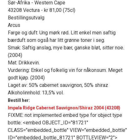
Sør-Afrika - Western Cape
43208 Vectura - kr 81,00 (75cl)
Bestillingsutvalg
Arcus
Farge og duft: Ung mørk rød. Litt enkel men saftig
bærduft som også har litt grønne toner i seg.
Smak: Saftig anslag, mye bær, ganske bløt, sitter noe.
(2004)
Mat: Drikkevin.
Vurdering: Enkel og folkelig vin for nåkonsum. Meget
godt kjøp. (2004)
Laget av: 50% cabernet sauvignon, 50% shiraz
Alkoholinnhold: 13,5% vol.
Bestill her:
Impala Ridge Cabernet Sauvignon/Shiraz 2004 (43208)
FIXME: not implemented embed type for object type
bottle: <embed OBJECT_ID="81721"
CLASS="embedded_bottle" VIEW="embedded_bottle"
ID="embedded_bottle_81721" BOTTLEVIEW="2">