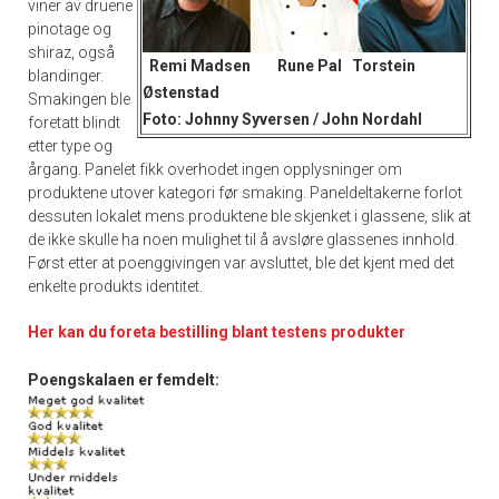
viner av druene
pinotage og
shiraz, også
Remi Madsen Rune Pal Torstein
blandinger.
Østenstad
Smakingen ble
Foto: Johnny Syversen / John Nordahl
foretatt blindt
etter type og
årgang. Panelet fikk overhodet ingen opplysninger om
produktene utover kategori før smaking. Paneldeltakerne forlot
dessuten lokalet mens produktene ble skjenket i glassene, slik at
de ikke skulle ha noen mulighet til å avsløre glassenes innhold.
Først etter at poenggivingen var avsluttet, ble det kjent med det
enkelte produkts identitet.
Her kan du foreta bestilling blant testens produkter
Poengskalaen er femdelt: