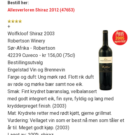
Bestill her:
Allesverloren Shiraz 2012 (47653)
+
Wolfkloof Shiraz 2003
Robertson Winery
Sør-Afrika - Robertson
42239 Cuveco - kr 156,00 (75cl)
Bestillingsutvalg
Engelstad Vin og Brennevin
Farge og duft: Ung mørk rød. Flott rik duft
av røde og mørke bær samt noe eik.
Smak: Fint krydret bæranslag, velbalansert
med godt integrert eik, fin syre, fyldig og lang med
krydderpreget finish. (2003)
Mat: Krydrete retter med rødt kjøtt, gjerne grillmat.
Vurdering: Vellaget vin som er best nå men som tåler et
år til. Meget godt kjøp. (2003)
Laget av: 100% shiraz