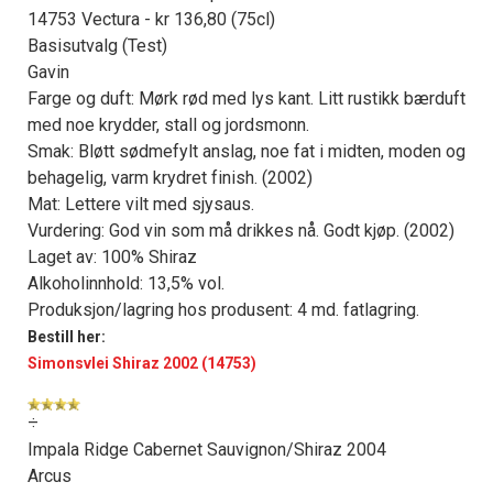
14753 Vectura - kr 136,80 (75cl)
Basisutvalg (Test)
Gavin
Farge og duft: Mørk rød med lys kant. Litt rustikk bærduft
med noe krydder, stall og jordsmonn.
Smak: Bløtt sødmefylt anslag, noe fat i midten, moden og
behagelig, varm krydret finish. (2002)
Mat: Lettere vilt med sjysaus.
Vurdering: God vin som må drikkes nå. Godt kjøp. (2002)
Laget av: 100% Shiraz
Alkoholinnhold: 13,5% vol.
Produksjon/lagring hos produsent: 4 md. fatlagring.
Bestill her:
Simonsvlei Shiraz 2002 (14753)
÷
Impala Ridge Cabernet Sauvignon/Shiraz 2004
Arcus