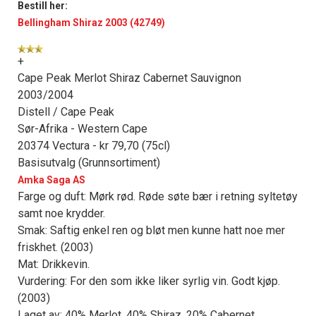
Bestill her:
Bellingham Shiraz 2003 (42749)
+
Cape Peak Merlot Shiraz Cabernet Sauvignon
2003/2004
Distell / Cape Peak
Sør-Afrika - Western Cape
20374 Vectura - kr 79,70 (75cl)
Basisutvalg (Grunnsortiment)
Amka Saga AS
Farge og duft: Mørk rød. Røde søte bær i retning syltetøy
samt noe krydder.
Smak: Saftig enkel ren og bløt men kunne hatt noe mer
friskhet. (2003)
Mat: Drikkevin.
Vurdering: For den som ikke liker syrlig vin. Godt kjøp.
(2003)
Laget av: 40% Merlot, 40% Shiraz, 20% Cabernet