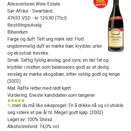
Allesverloren Wine Estate
Sør-Afrika - Swartland
47653 VSD - kr 129,90 (75cl)
Bestillingsutvalg
Bibendum
Farge og duft: Tett ung mørk rød. Flott
ungdommelig duft av mørke bær, krydder, urter
og eksotisk trevirke.
Smak: Saftig fyldig anslag, god syre, en del fat og
krydder i midten som balanseres godt av et deilig
innslag av mørke skogsbær, sitter veldig godt og lenge.
(2002)
Mat: Røffe retter med rødt kjøtt.
Vurdering: Eneste kandidaten som tangerer
÷, men du må like eikepreget. Fn å drikke nå og vil utvikle
seg videre et par år til. Meget godt kjøp. (2002)
Laget av: 100% Shiraz
Alkoholinnhold: 14,0% vol.