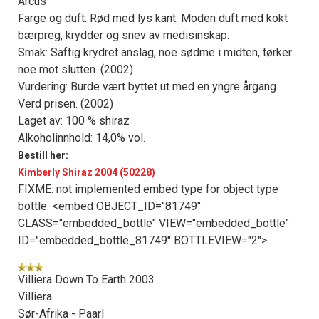
Arcus
Farge og duft: Rød med lys kant. Moden duft med kokt
bærpreg, krydder og snev av medisinskap.
Smak: Saftig krydret anslag, noe sødme i midten, tørker
noe mot slutten. (2002)
Vurdering: Burde vært byttet ut med en yngre årgang.
Verd prisen. (2002)
Laget av: 100 % shiraz
Alkoholinnhold: 14,0% vol.
Bestill her:
Kimberly Shiraz 2004 (50228)
FIXME: not implemented embed type for object type
bottle: <embed OBJECT_ID="81749"
CLASS="embedded_bottle" VIEW="embedded_bottle"
ID="embedded_bottle_81749" BOTTLEVIEW="2">
Villiera Down To Earth 2003
Villiera
Sør-Afrika - Paarl