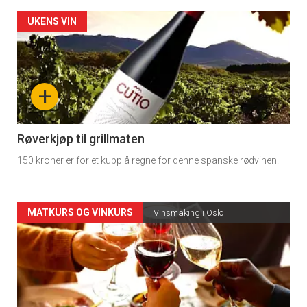
Forsiden
UKENS VIN
akkurat
nå
+
-
4
Røverkjøp til grillmaten
150 kroner er for et kupp å regne for denne spanske rødvinen.
Forsiden
MATKURS OG VINKURS
Vinsmaking i Oslo
akkurat
nå
-