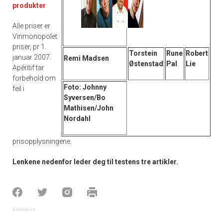
produkter
Alle priser er
Vinmonopolet
priser, pr 1.
Torstein
Rune
Robert
januar 2007.
Remi Madsen
Østenstad
Pal
Lie
Apéritif tar
forbehold om
Foto: Johnny
feil i
Syversen/Bo
Mathisen/John
Nordahl
prisopplysningene.
Lenkene nedenfor leder deg til testens tre artikler.