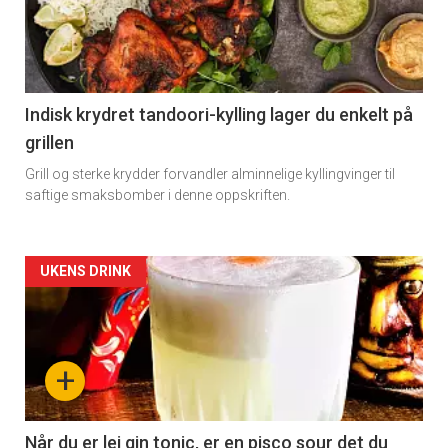
-
section
11
Indisk krydret tandoori-kylling lager du enkelt på
grillen
Grill og sterke krydder forvandler alminnelige kyllingvinger til
saftige smaksbomber i denne oppskriften.
Artikler
UKENS DRINK
detail
-
+
section
11
Når du er lei gin tonic, er en pisco sour det du