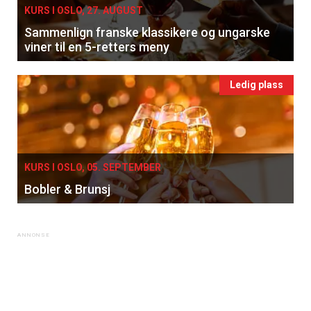
KURS I OSLO, 27. AUGUST
Sammenlign franske klassikere og ungarske
viner til en 5-retters meny
Ledig plass
×
KURS I OSLO, 05. SEPTEMBER
Få ukentlige nyhetsbrev fra
Bobler & Brunsj
Apéritif
Vi tilbyr flere ukentlige nyhetsbrev. Du
kan fritt velge hvilke du ønsker å få
tilsendt.
Registrer deg