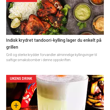
Indisk krydret tandoori-kylling lager du enkelt på
grillen
Grill og sterke krydder forvandler alminnelige kyllingvinger til
saftige smaksbomber i denne oppskriften.
Forsiden
UKENS DRINK
akkurat
nå
+