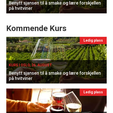
Benytt sjansen til å smake og lære forskjellen
på hvitviner
Events
Kommende Kurs
Ledig plass
KURS I OSLO, 26. AUGUST
Benytt sjansen til å smake og lære forskjellen
på hvitviner
Ledig plass