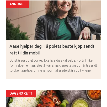
ANNONSE
Aase hjelper deg: Få polets beste kjøp sendt
rett til din mobil
Du står på polet og vet ikke hva du skal velge. Fortvil ikke,
for hjelpen er nær: Bestill vår sms-tjeneste og du får tilsendt
to ukentlige tips om viner som allerede står i polhyllene.
Artikler
DAGENS RETT
detail