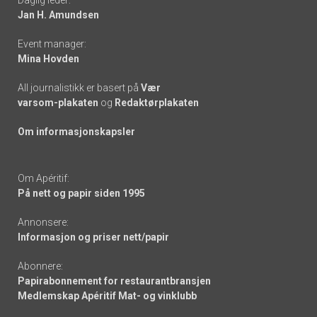
Daglig leder:
links
Jan H. Amundsen
Event manager:
Mina Hovden
All journalistikk er basert på
Vær
varsom-plakaten
og
Redaktørplakaten
Om informasjonskapsler
Om Apéritif:
På nett og papir siden 1995
Annonsere:
Informasjon og priser nett/papir
Abonnere:
Papirabonnement for restaurantbransjen
Medlemskap Apéritif Mat- og vinklubb