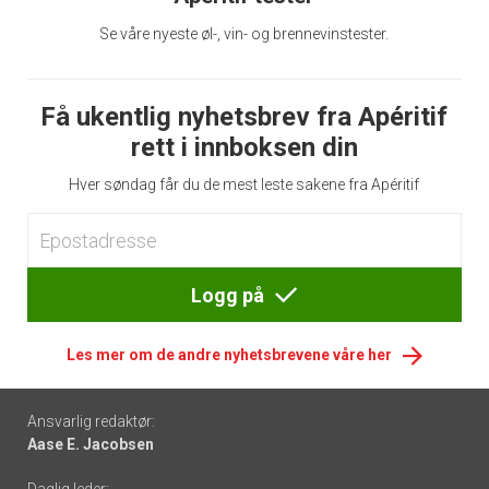
Se våre nyeste øl-, vin- og brennevinstester.
Få ukentlig nyhetsbrev fra Apéritif
rett i innboksen din
Hver søndag får du de mest leste sakene fra Apéritif
Logg på
Les mer om de andre nyhetsbrevene våre her
Footer
Ansvarlig redaktør:
Aase E. Jacobsen
-