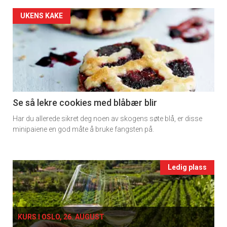
2
Artikler
UKENS KAKE
detail
-
section
11
Se så lekre cookies med blåbær blir
Har du allerede sikret deg noen av skogens søte blå, er disse
Ukens
minipaiene en god måte å bruke fangsten på.
vin
Events
Ledig plass
single
KURS I OSLO, 26. AUGUST