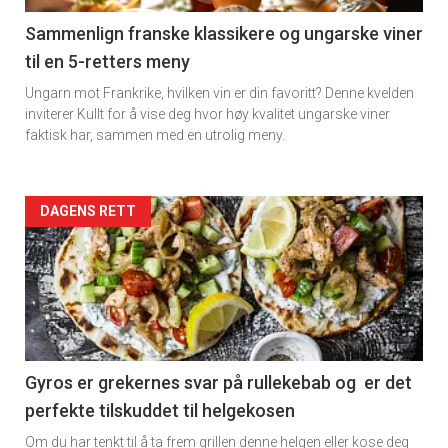
5
Sammenlign franske klassikere og ungarske viner
til en 5-retters meny
Ungarn mot Frankrike, hvilken vin er din favoritt? Denne kvelden
inviterer Kullt for å vise deg hvor høy kvalitet ungarske viner
faktisk har, sammen med en utrolig meny.
Forsiden
DAGENS RETT
akkurat
nå
-
6
Gyros er grekernes svar på rullekebab og er det
perfekte tilskuddet til helgekosen
Om du har tenkt til å ta frem grillen denne helgen eller kose deg