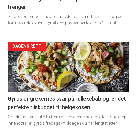
trenger
Dagens
Pisco sour er som navnet antyder en svært frisk drink, og den
rett
forfriskende evnen gjør at den passer perfekt også til mat.
Artikler
DAGENS RETT
detail
-
section
11
Gyros er grekernes svar på rullekebab og er det
perfekte tilskuddet til helgekosen
Dagens
Om du har tenkt til å ta frem grillen denne helgen eller kose deg
rett
innendørs ,er gyros fredags-middagen du har lengtet etter.