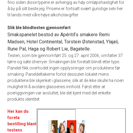
fino siden disse typene er avhengig av høy omløpshastighet for
å by på sitt beste jeg. Prisene er fortsatt svært gunstige selv her
til lands med våre høye alkoholavgifter.
Slik ble blindtesten gjennomført
Smakspanelet bestod av Apéritifs smakere Remi
Madsen, Hotel Continental, Torstein Østenstad, Ylajali,
Rune Pal, Haga og Robert Lie, Bagatelle.
Testen, som ble gjennomført 25. og 27. april 2006, omfatter 37
tørre og søte sherryer. Smakingen ble foretatt blindt etter type.
Panelet fikk overhodet ingen opplysninger om produktene før
smaking. Paneldeltakerne forlot dessuten lokalet mens
produktene ble skjenket i glassene, slik at de ikke skulle ha noen
mulighet til å avsløre glassenes innhold. Først etter at
poenggivingen var avsluttet, ble det kjent med det enkelte
produkts identitet
Her kan du
foreta
bestilling blant
testens