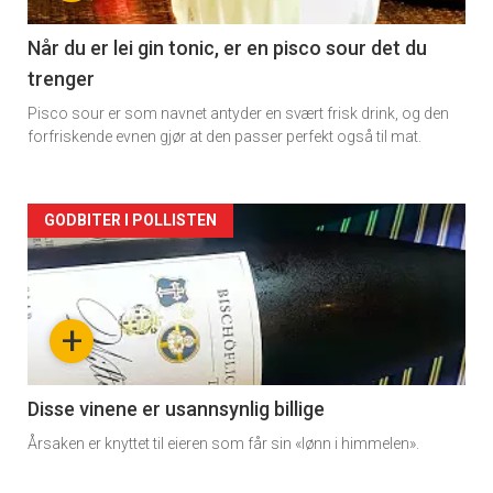
-
2
Når du er lei gin tonic, er en pisco sour det du
trenger
Pisco sour er som navnet antyder en svært frisk drink, og den
forfriskende evnen gjør at den passer perfekt også til mat.
Forsiden
GODBITER I POLLISTEN
akkurat
nå
+
-
3
Disse vinene er usannsynlig billige
Årsaken er knyttet til eieren som får sin «lønn i himmelen».