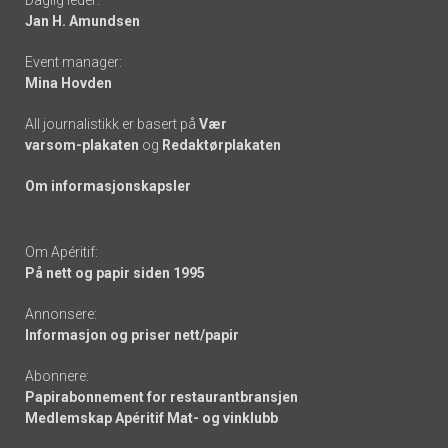
Daglig leder:
links
Jan H. Amundsen
Event manager:
Mina Hovden
All journalistikk er basert på
Vær
varsom-plakaten
og
Redaktørplakaten
Om informasjonskapsler
Om Apéritif:
På nett og papir siden 1995
Annonsere:
Informasjon og priser nett/papir
Abonnere:
Papirabonnement for restaurantbransjen
Medlemskap Apéritif Mat- og vinklubb