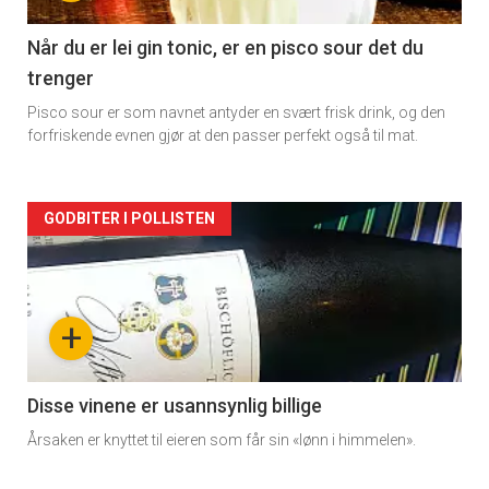
-
2
Når du er lei gin tonic, er en pisco sour det du
trenger
Pisco sour er som navnet antyder en svært frisk drink, og den
forfriskende evnen gjør at den passer perfekt også til mat.
Forsiden
GODBITER I POLLISTEN
akkurat
nå
+
-
3
Disse vinene er usannsynlig billige
Årsaken er knyttet til eieren som får sin «lønn i himmelen».