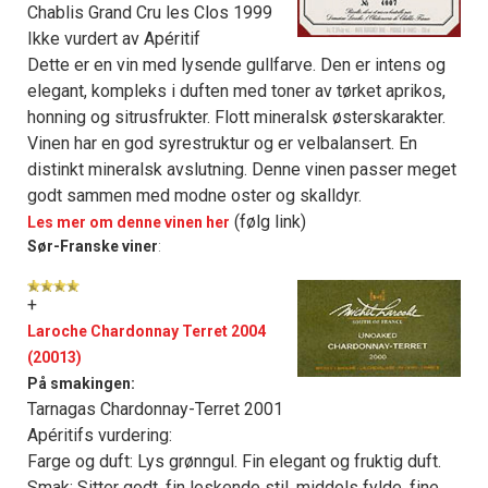
Chablis Grand Cru les Clos 1999
Ikke vurdert av Apéritif
Dette er en vin med lysende gullfarve. Den er intens og
elegant, kompleks i duften med toner av tørket aprikos,
honning og sitrusfrukter. Flott mineralsk østerskarakter.
Vinen har en god syrestruktur og er velbalansert. En
distinkt mineralsk avslutning. Denne vinen passer meget
godt sammen med modne oster og skalldyr.
(følg link)
Les mer om denne vinen her
Sør-Franske viner
:
+
Laroche Chardonnay Terret 2004
(20013)
På smakingen:
Tarnagas Chardonnay-Terret 2001
Apéritifs vurdering:
Farge og duft: Lys grønngul. Fin elegant og fruktig duft.
Smak: Sitter godt, fin leskende stil, middels fylde, fine