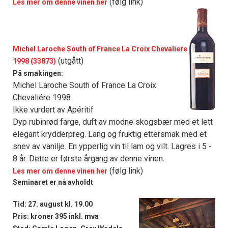
(følg link)
Les mer om denne vinen her
Michel Laroche South of France La Croix Chevaliere
(utgått)
1998 (33873)
På smakingen:
Michel Laroche South of France La Croix
Chevaliére 1998
Ikke vurdert av Apéritif
Dyp rubinrød farge, duft av modne skogsbær med et lett
elegant krydderpreg. Lang og fruktig ettersmak med et
snev av vanilje. En ypperlig vin til lam og vilt. Lagres i 5 -
8 år. Dette er første årgang av denne vinen.
(følg link)
Les mer om denne vinen her
Seminaret er nå avholdt
Tid: 27. august kl. 19.00
Pris: kroner 395 inkl. mva