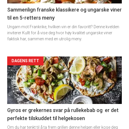
5
Sammenlign franske klassikere og ungarske viner
til en 5-retters meny
Ungarn mot Frankrike, hvilken vin er din favoritt? Denne kvelden
inviterer Kullt for å vise deg hvor høy kvalitet ungarske viner
faktisk har, sammen med en utrolig meny.
Forsiden
DAGENS RETT
akkurat
nå
-
6
Gyros er grekernes svar på rullekebab og er det
perfekte tilskuddet til helgekosen
Om du har tenkt til å ta frem grillen denne helgen eller kose deg