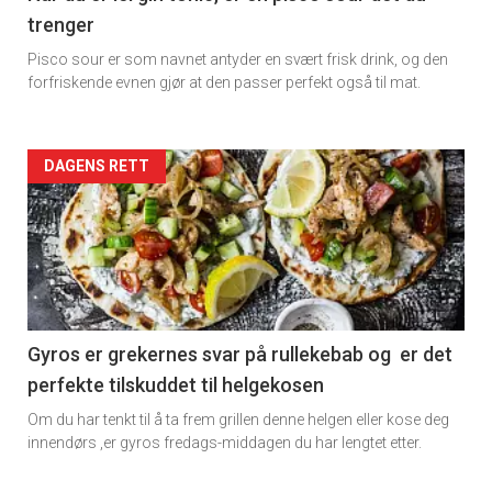
trenger
Dagens
Pisco sour er som navnet antyder en svært frisk drink, og den
rett
forfriskende evnen gjør at den passer perfekt også til mat.
Artikler
DAGENS RETT
detail
-
section
11
Gyros er grekernes svar på rullekebab og er det
perfekte tilskuddet til helgekosen
Dagens
Om du har tenkt til å ta frem grillen denne helgen eller kose deg
rett
innendørs ,er gyros fredags-middagen du har lengtet etter.