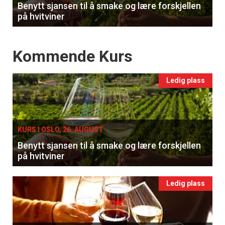
Benytt sjansen til å smake og lære forskjellen
på hvitviner
Events
Kommende Kurs
Ledig plass
KURS I OSLO, 26. AUGUST
Benytt sjansen til å smake og lære forskjellen
på hvitviner
Ledig plass