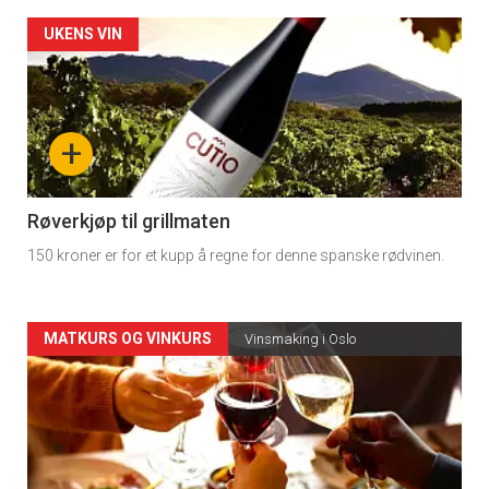
Forsiden
UKENS VIN
akkurat
nå
+
-
4
Røverkjøp til grillmaten
150 kroner er for et kupp å regne for denne spanske rødvinen.
Forsiden
MATKURS OG VINKURS
Vinsmaking i Oslo
akkurat
nå
-