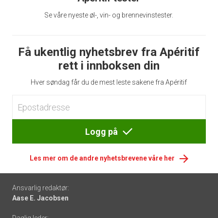
Se våre nyeste øl-, vin- og brennevinstester.
Få ukentlig nyhetsbrev fra Apéritif
rett i innboksen din
Hver søndag får du de mest leste sakene fra Apéritif
Logg på
Les mer om de andre nyhetsbrevene våre her
Footer
Ansvarlig redaktør:
Aase E. Jacobsen
-