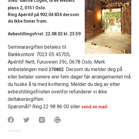
Sted: Gamle Logen, Grev Wedels
plass 2, 0151 Oslo.
Ring Apéritif på 902 04 834 dersom
du ikke finner frem.
Avbestillingsfrist: 22.08.02 kl. 23:59
Seminaravgiften betales til
Bankkontonr. 7023 05 45705,
Apéritif Nett, Furuveien 39c, 0678 Oslo. Merk
innbetalingen med
. Dersom du melder deg på
270802
eller betaler senere enn fem dager før arrangementet må
du huske å ta med kvittering. Melder du deg av etter
avbestillingsfristen ovenfor refunderer vi ikke
deltakeravgiften.
Spørsmål? Ring 22 98 86 00 eller
.
send en mail