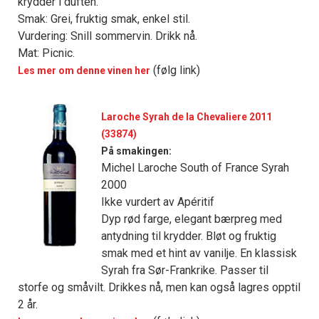
krydder i duften.
Smak: Grei, fruktig smak, enkel stil.
Vurdering: Snill sommervin. Drikk nå.
Mat: Picnic.
(følg link)
Les mer om denne vinen her
Laroche Syrah de la Chevaliere 2011
(33874)
På smakingen:
Michel Laroche South of France Syrah
2000
Ikke vurdert av Apéritif
Dyp rød farge, elegant bærpreg med
antydning til krydder. Bløt og fruktig
smak med et hint av vanilje. En klassisk
Syrah fra Sør-Frankrike. Passer til
storfe og småvilt. Drikkes nå, men kan også lagres opptil
2 år.