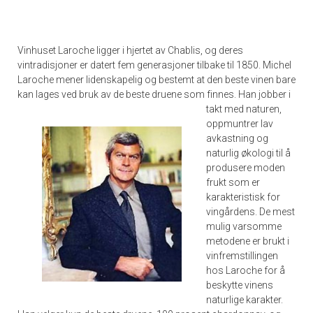
Vinhuset Laroche ligger i hjertet av Chablis, og deres
vintradisjoner er datert fem generasjoner tilbake til 1850. Michel
Laroche mener lidenskapelig og bestemt at den beste vinen bare
kan lages ved bruk av de beste druene som finnes.
Han jobber i
takt med naturen,
oppmuntrer lav
avkastning og
naturlig økologi til å
produsere moden
frukt som er
karakteristisk for
vingårdens. De mest
mulig varsomme
metodene er brukt i
vinfremstillingen
hos Laroche for å
beskytte vinens
naturlige karakter.