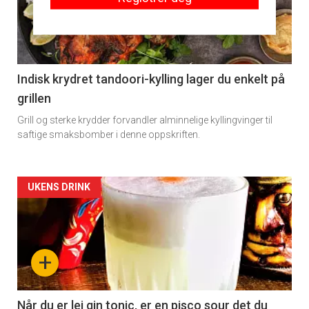
-
section
11
Indisk krydret tandoori-kylling lager du enkelt på
grillen
Grill og sterke krydder forvandler alminnelige kyllingvinger til
saftige smaksbomber i denne oppskriften.
Artikler
UKENS DRINK
detail
-
+
section
11
Når du er lei gin tonic, er en pisco sour det du