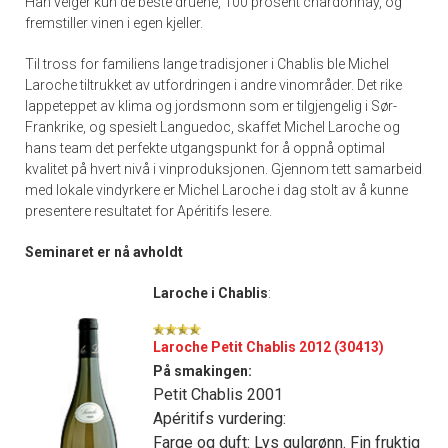
Han velger kun de beste druene, 100 prosent chardonnay, og
fremstiller vinen i egen kjeller.
Til tross for familiens lange tradisjoner i Chablis ble Michel
Laroche tiltrukket av utfordringen i andre vinområder. Det rike
lappeteppet av klima og jordsmonn som er tilgjengelig i Sør-
Frankrike, og spesielt Languedoc, skaffet Michel Laroche og
hans team det perfekte utgangspunkt for å oppnå optimal
kvalitet på hvert nivå i vinproduksjonen. Gjennom tett samarbeid
med lokale vindyrkere er Michel Laroche i dag stolt av å kunne
presentere resultatet for Apéritifs lesere.
Seminaret er nå avholdt
Laroche i Chablis
:
Laroche Petit Chablis 2012 (30413)
På smakingen:
Petit Chablis 2001
Apéritifs vurdering:
Farge og duft: Lys gulgrønn. Fin fruktig