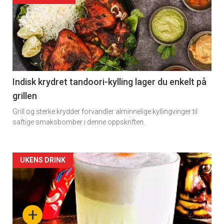
Indisk krydret tandoori-kylling lager du enkelt på
grillen
Grill og sterke krydder forvandler alminnelige kyllingvinger til
saftige smaksbomber i denne oppskriften.
Forsiden
UKENS DRINK
akkurat
nå
+