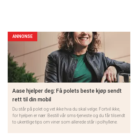
ANNONSE
Aase hjelper deg: Få polets beste kjøp sendt
rett til din mobil
Du står på polet og vet ikke hva du skal velge. Fortvil ikke,
for hjelpen er nær: Bestill vår sms-tjeneste og du får tilsendt
to ukentlige tips om viner som allerede står i polhyllene.