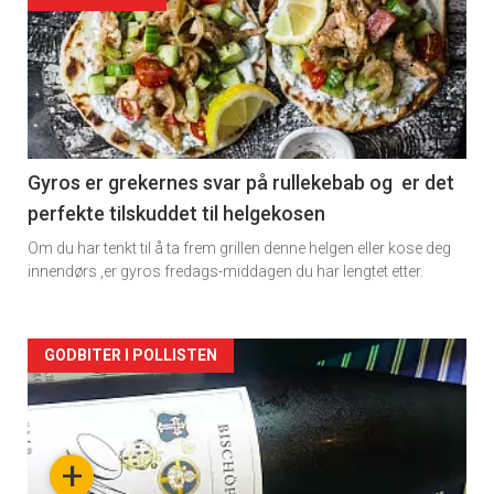
akkurat
nå
-
2
Gyros er grekernes svar på rullekebab og er det
perfekte tilskuddet til helgekosen
Om du har tenkt til å ta frem grillen denne helgen eller kose deg
innendørs ,er gyros fredags-middagen du har lengtet etter.
Forsiden
GODBITER I POLLISTEN
akkurat
nå
+