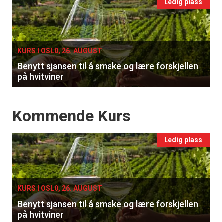
Events
Ledig plass
single
KURS I OSLO, 26. AUGUST
Benytt sjansen til å smake og lære forskjellen
på hvitviner
Events
Kommende Kurs
Ledig plass
KURS I OSLO, 26. AUGUST
Benytt sjansen til å smake og lære forskjellen
på hvitviner