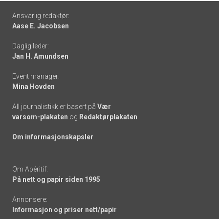
Footer
Ansvarlig redaktør:
Aase E. Jacobsen
-
Daglig leder:
links
Jan H. Amundsen
Event manager:
Mina Hovden
All journalistikk er basert på
Vær
varsom-plakaten
og
Redaktørplakaten
Om informasjonskapsler
Om Apéritif:
På nett og papir siden 1995
Annonsere:
Informasjon og priser nett/papir