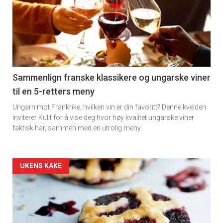
akkurat
nå
-
5
Sammenlign franske klassikere og ungarske viner
til en 5-retters meny
Ungarn mot Frankrike, hvilken vin er din favoritt? Denne kvelden
inviterer Kullt for å vise deg hvor høy kvalitet ungarske viner
faktisk har, sammen med en utrolig meny.
Forsiden
UKENS KAKE
akkurat
nå