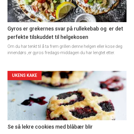
-
section
11
Gyros er grekernes svar på rullekebab og er det
perfekte tilskuddet til helgekosen
Dagens
Om du har tenkt til å ta frem grillen denne helgen eller kose deg
rett
innendørs ,er gyros fredags-middagen du har lengtet etter.
Artikler
UKENS KAKE
detail
-
section
11
Se så lekre cookies med blåbær blir