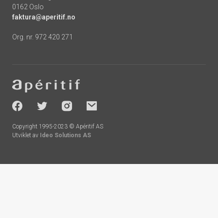
0162 Oslo
faktura@aperitif.no
Org. nr. 972 420 271
Footer
-
socials
Copyright 1995-2023 © Apéritif AS
Utviklet av
Ideo Solutions AS