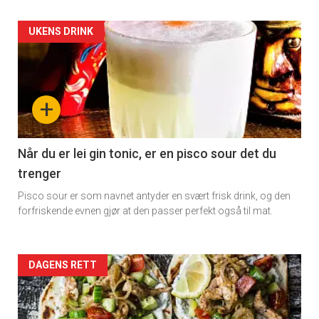
Artikler
UKENS DRINK
detail
-
+
section
11
Når du er lei gin tonic, er en pisco sour det du
trenger
Pisco sour er som navnet antyder en svært frisk drink, og den
forfriskende evnen gjør at den passer perfekt også til mat.
Artikler
DAGENS RETT
detail