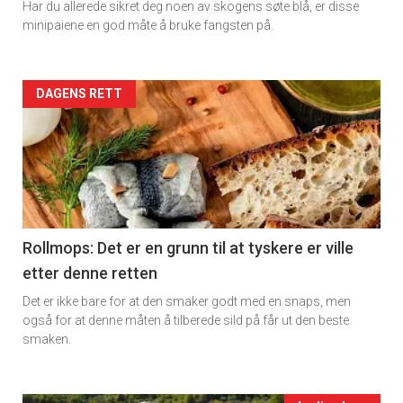
Har du allerede sikret deg noen av skogens søte blå, er disse
Dagens
minipaiene en god måte å bruke fangsten på.
rett
2
Artikler
DAGENS RETT
detail
-
section
11
Rollmops: Det er en grunn til at tyskere er ville
etter denne retten
Ukens
Det er ikke bare for at den smaker godt med en snaps, men
vin
også for at denne måten å tilberede sild på får ut den beste
smaken.