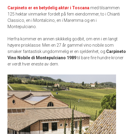
Carpineto er en betydelig aktør i Toscana
med tilsammen
125 hektar vinmarker fordelt på fem eiendommer, to i Chianti
Classico, en i Montalcino, en i Maremma og en i
Montepulciano.
Herfra kommer en annen skikkelig godbit, om enn i en langt
høyere prisklasse. Men en 27 år gammel vino nobile som
smaker fantastisk ungdommelig er en sjeldenhet, og
Carpineto
Vino Nobile di Montepulciano 1989
til bare fire hundre kroner
er verdt hver eneste av dem.