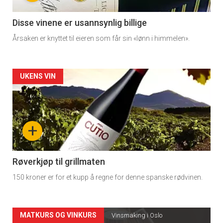
-
3
Disse vinene er usannsynlig billige
Årsaken er knyttet til eieren som får sin «lønn i himmelen».
Forsiden
UKENS VIN
akkurat
nå
+
-
4
Røverkjøp til grillmaten
150 kroner er for et kupp å regne for denne spanske rødvinen.
Forsiden
MATKURS OG VINKURS
Vinsmaking i Oslo