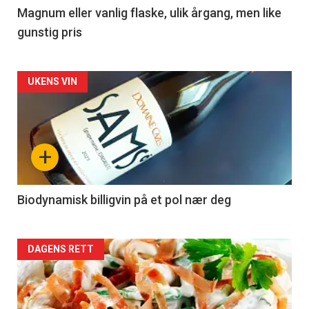
3
Magnum eller vanlig flaske, ulik årgang, men like
gunstig pris
Forsiden
UKENS VIN
akkurat
nå
+
-
4
Biodynamisk billigvin på et pol nær deg
Forsiden
DAGENS RETT
akkurat