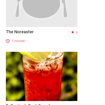
The Noreaster
3
5 minutter
×
Få ukentlige nyhetsbrev fra
Apéritif
Vi tilbyr flere ukentlige nyhetsbrev. Du
kan fritt velge hvilke du ønsker å få
tilsendt.
Registrer deg