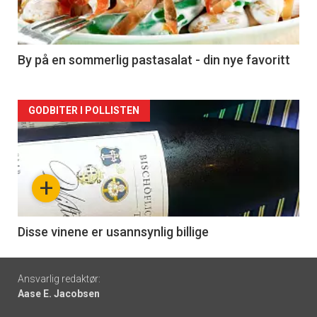
nå
-
5
By på en sommerlig pastasalat - din nye favoritt
Forsiden
GODBITER I POLLISTEN
akkurat
nå
+
-
6
Disse vinene er usannsynlig billige
Footer
Ansvarlig redaktør:
Aase E. Jacobsen
-