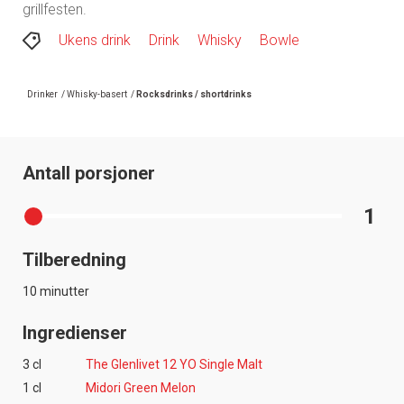
grillfesten.
Ukens drink
Drink
Whisky
Bowle
Drinker
/
Whisky-basert
/
Rocksdrinks / shortdrinks
Antall porsjoner
1
Tilberedning
10 minutter
Ingredienser
3 cl
The Glenlivet 12 YO Single Malt
1 cl
Midori Green Melon