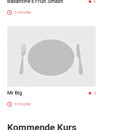
Ballantine's Fruit Smash
4
5 minutter
Mr Big
0
5 minutter
Events
Kommende Kurs