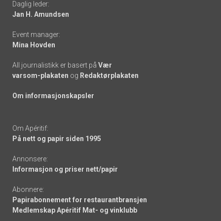
Daglig leder:
links
Jan H. Amundsen
Event manager:
Mina Hovden
All journalistikk er basert på
Vær
varsom-plakaten
og
Redaktørplakaten
Om informasjonskapsler
Om Apéritif:
På nett og papir siden 1995
Annonsere:
Informasjon og priser nett/papir
Abonnere:
Papirabonnement for restaurantbransjen
Medlemskap Apéritif Mat- og vinklubb