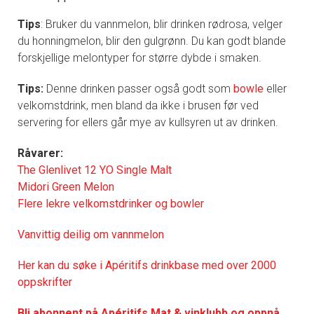
Tips
: Bruker du vannmelon, blir drinken rødrosa, velger
du honningmelon, blir den gulgrønn. Du kan godt blande
forskjellige melontyper for større dybde i smaken.
Tips:
Denne drinken passer også godt som
bowle
eller
velkomstdrink, men bland da ikke i brusen før ved
servering for ellers går mye av kullsyren ut av drinken.
Råvarer:
The Glenlivet 12 YO Single Malt
Midori Green Melon
Flere lekre velkomstdrinker og bowler
Vanvittig deilig om vannmelon
Her kan du søke i Apéritifs drinkbase med over 2000
oppskrifter
Bli abonnent på Apéritifs Mat & vinklubb og oppnå