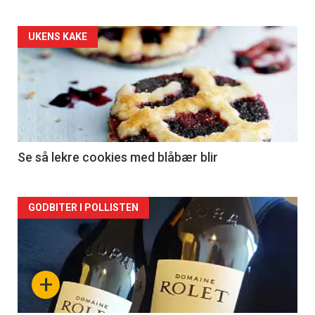
Forsiden
UKENS KAKE
akkurat
nå
-
2
Se så lekre cookies med blåbær blir
Forsiden
GODBITER I POLLISTEN
akkurat
nå
+
-