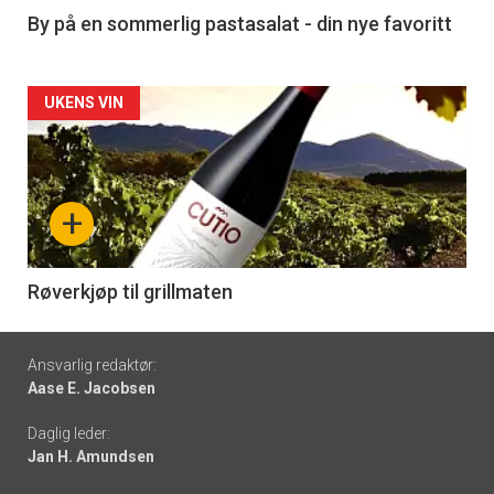
5
By på en sommerlig pastasalat - din nye favoritt
Forsiden
UKENS VIN
akkurat
nå
+
-
6
Røverkjøp til grillmaten
Footer
Ansvarlig redaktør:
Aase E. Jacobsen
-
Daglig leder:
links
Jan H. Amundsen