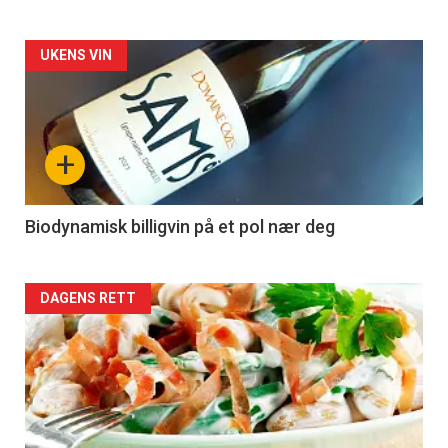
Forsiden
UKENS VIN
akkurat
nå
+
-
4
Biodynamisk billigvin på et pol nær deg
Forsiden
DAGENS RETT
akkurat
nå
-