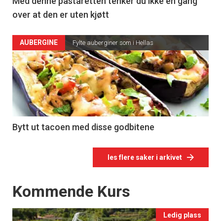
Med denne pastaretten tenker du ikke en gang
over at den er uten kjøtt
AUBERGINE
Fylte auberginer som i Hellas
Bytt ut tacoen med disse godbitene
les flere saker i arkivet
Events
Kommende Kurs
Ledig plass