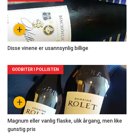
akkurat
nå
+
-
2
Disse vinene er usannsynlig billige
Forsiden
GODBITER I POLLISTEN
akkurat
nå
+
-
3
Magnum eller vanlig flaske, ulik årgang, men like
gunstig pris