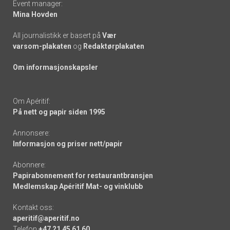
Event manager:
Mina Hovden
All journalistikk er basert på
Vær
varsom-plakaten
og
Redaktørplakaten
Om informasjonskapsler
Om Apéritif:
På nett og papir siden 1995
Annonsere:
Informasjon og priser nett/papir
Abonnere:
Papirabonnement for restaurantbransjen
Medlemskap Apéritif Mat- og vinklubb
Kontakt oss:
aperitif@aperitif.no
Telefon
+47 21 45 61 60