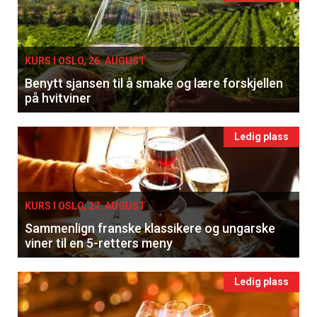
KURS I OSLO, 26. AUGUST
Benytt sjansen til å smake og lære forskjellen
på hvitviner
Ledig plass
KURS I OSLO, 27. AUGUST
Sammenlign franske klassikere og ungarske
viner til en 5-retters meny
Ledig plass