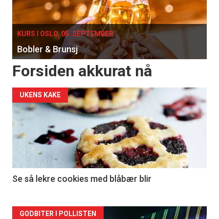
KURS I OSLO, 05. SEPTEMBER
Bobler & Brunsj
Forsiden akkurat nå
UKENS KAKE
Se så lekre cookies med blåbær blir
Forsiden
GODBITER I POLLISTEN