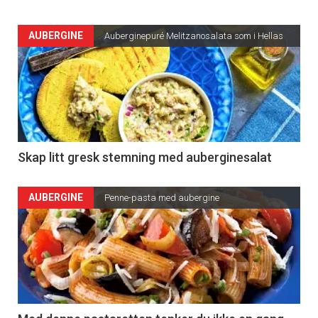
AUBERGINE
Auberginepuré Melitzanosalata som i Hellas
Skap litt gresk stemning med auberginesalat
AUBERGINE
Penne-pasta med aubergine