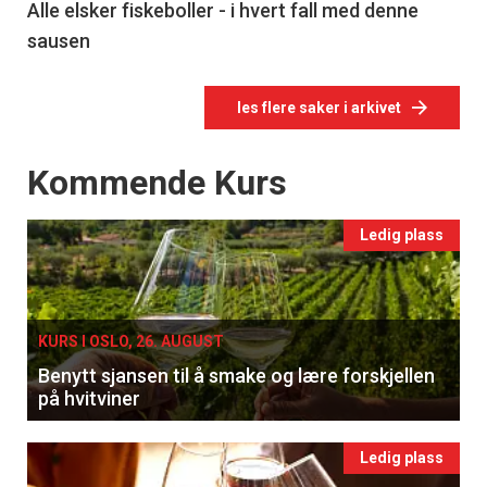
Alle elsker fiskeboller - i hvert fall med denne
sausen
les flere saker i arkivet
Events
Kommende Kurs
Ledig plass
KURS I OSLO, 26. AUGUST
Benytt sjansen til å smake og lære forskjellen
på hvitviner
Ledig plass