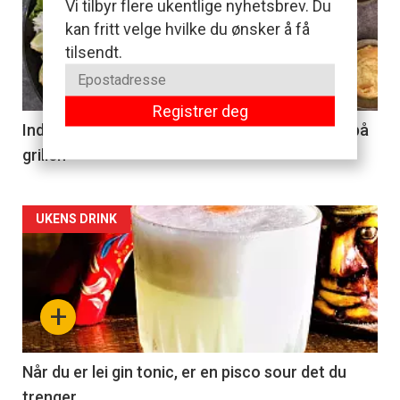
Vi tilbyr flere ukentlige nyhetsbrev. Du
kan fritt velge hvilke du ønsker å få
tilsendt.
Registrer deg
Indisk krydret tandoori-kylling lager du enkelt på
grillen
Forsiden
UKENS DRINK
akkurat
nå
+
-
2
Når du er lei gin tonic, er en pisco sour det du
trenger