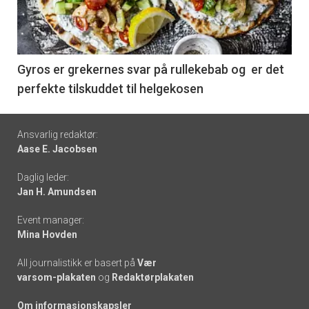
nå
-
6
Gyros er grekernes svar på rullekebab og er det
perfekte tilskuddet til helgekosen
Footer
Ansvarlig redaktør:
Aase E. Jacobsen
-
Daglig leder:
links
Jan H. Amundsen
Event manager:
Mina Hovden
All journalistikk er basert på
Vær
varsom-plakaten
og
Redaktørplakaten
Om informasjonskapsler