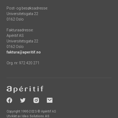
Post- og besøksadresse:
Universitetsgata 22
0162 Oslo
Fakturaadresse:
Apéritif AS
Universitetsgata 22
0162 Oslo
faktura@aperitif.no
Org. nr. 972 420 271
Footer
-
socials
Copyright 1995-2023 © Apéritif AS
Utviklet av
Ideo Solutions AS