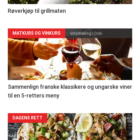
4
Røverkjøp til grillmaten
Forsiden
MATKURS OG VINKURS
Vinsmaking i Oslo
akkurat
nå
-
5
Sammenlign franske klassikere og ungarske viner
til en 5-retters meny
Forsiden
DAGENS RETT
akkurat