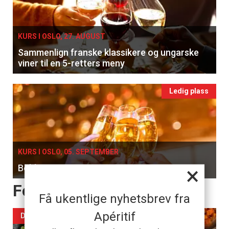
KURS I OSLO, 27. AUGUST
Sammenlign franske klassikere og ungarske
viner til en 5-retters meny
Ledig plass
KURS I OSLO, 05. SEPTEMBER
×
Bobler & Brunsj
Forsiden akkurat nå
Få ukentlige nyhetsbrev fra
Apéritif
DAGENS RETT