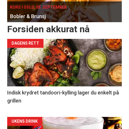
KURS I OSLO, 05. SEPTEMBER
Bobler & Brunsj
Forsiden akkurat nå
DAGENS RETT
Indisk krydret tandoori-kylling lager du enkelt på
grillen
Forsiden
UKENS DRINK