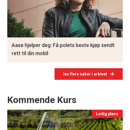
Aase hjelper deg: Få polets beste kjøp sendt
rett til din mobil
les flere saker i arkivet
Events
Kommende Kurs
Ledig plass