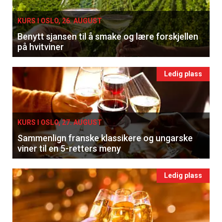
KURS I OSLO, 26. AUGUST
Benytt sjansen til å smake og lære forskjellen
på hvitviner
Ledig plass
KURS I OSLO, 27. AUGUST
Sammenlign franske klassikere og ungarske
viner til en 5-retters meny
Ledig plass