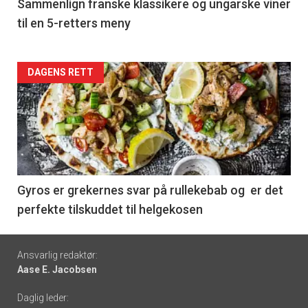
5
Sammenlign franske klassikere og ungarske viner
til en 5-retters meny
Forsiden
DAGENS RETT
akkurat
nå
-
6
Gyros er grekernes svar på rullekebab og er det
perfekte tilskuddet til helgekosen
Footer
Ansvarlig redaktør:
Aase E. Jacobsen
-
Daglig leder:
links