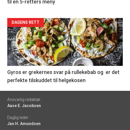
til en 5-retters meny
Forsiden
DAGENS RETT
akkurat
nå
-
6
Gyros er grekernes svar på rullekebab og er det
perfekte tilskuddet til helgekosen
Footer
Ansvarlig redaktør:
Aase E. Jacobsen
-
Daglig leder:
links
Jan H. Amundsen