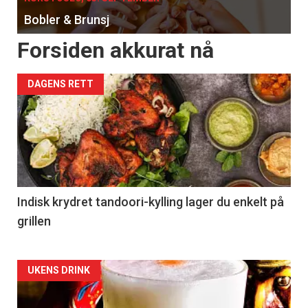
Bobler & Brunsj
Forsiden akkurat nå
DAGENS RETT
Indisk krydret tandoori-kylling lager du enkelt på
grillen
Forsiden
UKENS DRINK
akkurat