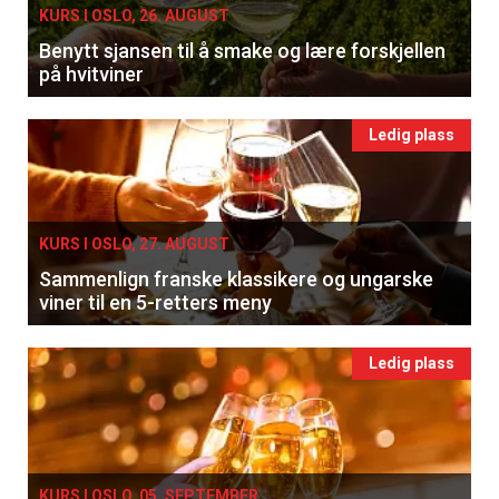
KURS I OSLO, 26. AUGUST
Benytt sjansen til å smake og lære forskjellen
på hvitviner
Ledig plass
KURS I OSLO, 27. AUGUST
Sammenlign franske klassikere og ungarske
viner til en 5-retters meny
Ledig plass
KURS I OSLO, 05. SEPTEMBER