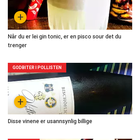
nå
+
-
2
Når du er lei gin tonic, er en pisco sour det du
trenger
Forsiden
GODBITER I POLLISTEN
akkurat
nå
+
-
3
Disse vinene er usannsynlig billige