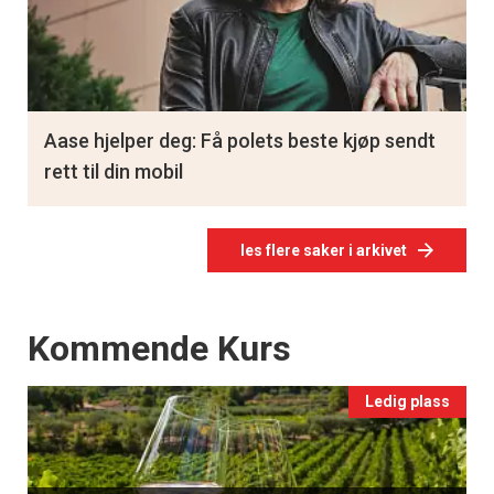
Aase hjelper deg: Få polets beste kjøp sendt
rett til din mobil
les flere saker i arkivet
Events
Kommende Kurs
Ledig plass