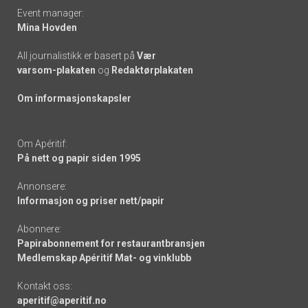
Event manager:
Mina Hovden
All journalistikk er basert på
Vær
varsom-plakaten
og
Redaktørplakaten
Om informasjonskapsler
Om Apéritif:
På nett og papir siden 1995
Annonsere:
Informasjon og priser nett/papir
Abonnere:
Papirabonnement for restaurantbransjen
Medlemskap Apéritif Mat- og vinklubb
Kontakt oss:
aperitif@aperitif.no