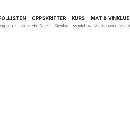
POLLISTEN
OPPSKRIFTER
KURS
MAT & VINKLUB
Menu
Dagens rett
Ukens vin
Drinker
Gavekort
Nyhetsbrev
Min kokebok
Mine 