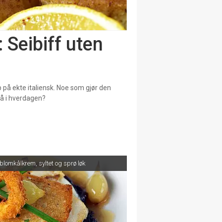
: Seibiff uten
p på ekte italiensk. Noe som gjør den
så i hverdagen?
blomkålkrem, syltet og sprø løk