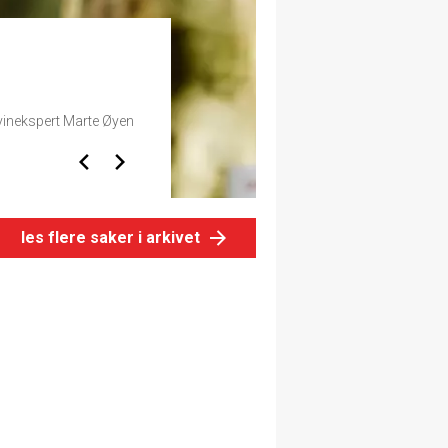
Sma
for
inekspert Marte Øyen
Vil du sma
få en god 
les flere saker i arkivet