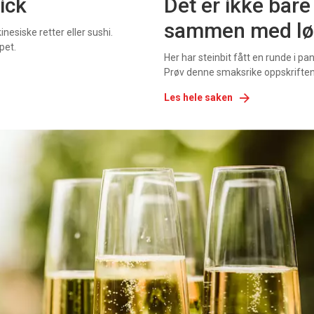
kick
Det er ikke bare
sammen med lø
nesiske retter eller sushi.
pet.
Her har steinbit fått en runde i pan
Prøv denne smaksrike oppskriften
Les hele saken