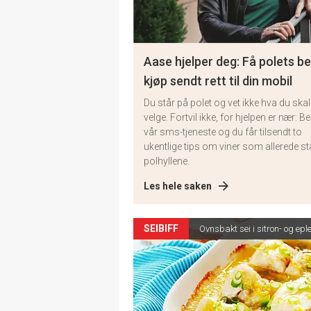
Aase hjelper deg: Få polets b
kjøp sendt rett til din mobil
Du står på polet og vet ikke hva du skal
velge. Fortvil ikke, for hjelpen er nær: Bes
vår sms-tjeneste og du får tilsendt to
ukentlige tips om viner som allerede stå
polhyllene.
Les hele saken
SEIBIFF
Ovnsbakt sei i sitron- og ep