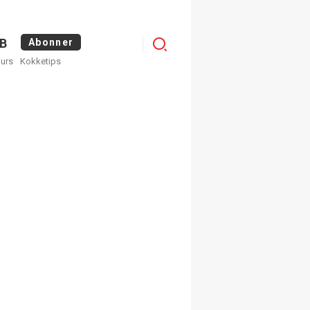
Logg
B
Abonner
kurs
Kokketips
inn