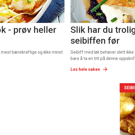
k - prøv heller
Slik har du troli
seibiffen før
de mest bærekraftige og ikke minst
Seibiff med løk behøver slett ikke
bare å ta en titt på denne oppskrif
Les hele saken
SEIB