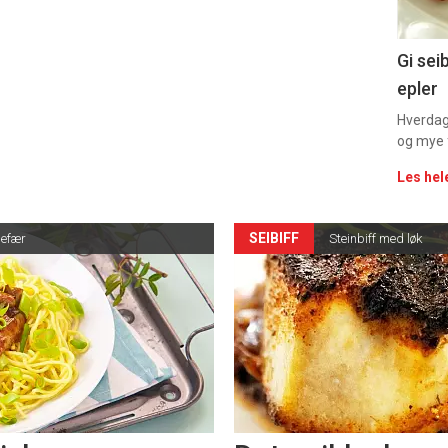
Gi sei
epler
Hverdag
og mye f
Les hel
SEIBIFF
gefær
Steinbiff med løk