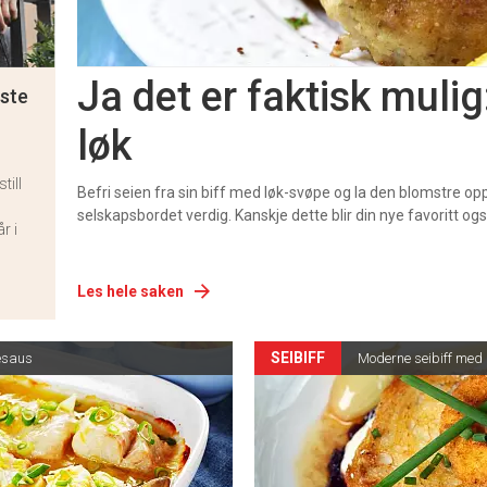
Ja det er faktisk mulig
este
løk
till
Befri seien fra sin biff med løk-svøpe og la den blomstre op
selskapsbordet verdig. Kanskje dette blir din nye favoritt og
r i
Les hele saken
SEIBIFF
lesaus
Moderne seibiff med 