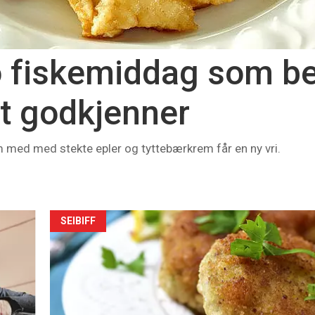
o fiskemiddag som b
rt godkjenner
om med med stekte epler og tyttebærkrem får en ny vri.
SEIBIFF