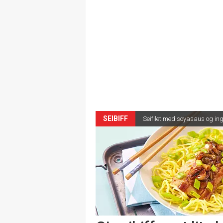
SEIBIFF
Seifilet med soyasaus og in