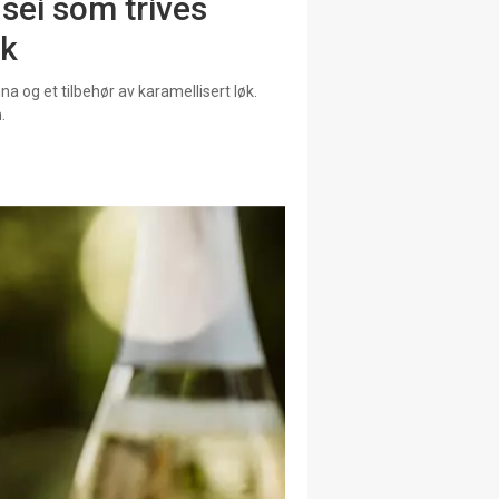
 sei som trives
k
na og et tilbehør av karamellisert løk.
.
KOMMENDE 