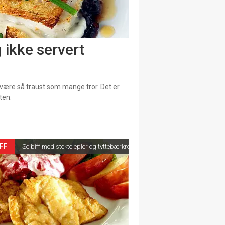
g ikke servert
 være så traust som mange tror. Det er
ten.
IFF
Seibiff med stekte epler og tyttebærkrem