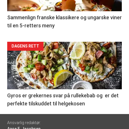
-
5
Sammenlign franske klassikere og ungarske viner
til en 5-retters meny
Forsiden
DAGENS RETT
akkurat
nå
-
6
Gyros er grekernes svar på rullekebab og er det
perfekte tilskuddet til helgekosen
Footer
Ansvarlig redaktør:
Aase E. Jacobsen