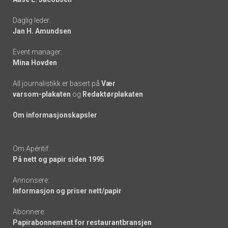
-
Daglig leder:
links
Jan H. Amundsen
Event manager:
Mina Hovden
All journalistikk er basert på
Vær
varsom-plakaten
og
Redaktørplakaten
Om informasjonskapsler
Om Apéritif:
På nett og papir siden 1995
Annonsere:
Informasjon og priser nett/papir
Abonnere:
Papirabonnement for restaurantbransjen