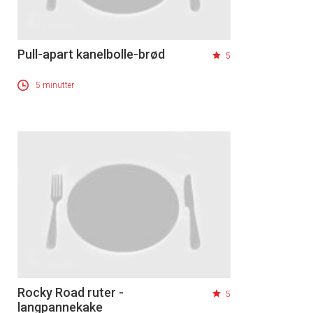
Pull-apart kanelbolle-brød
5
5 minutter
Rocky Road ruter -
5
langpannekake