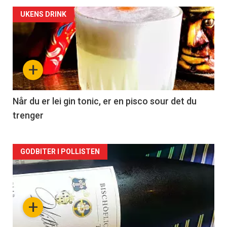
Forsiden
UKENS DRINK
akkurat
nå
+
-
2
Når du er lei gin tonic, er en pisco sour det du
trenger
Forsiden
GODBITER I POLLISTEN
akkurat
nå
+
-