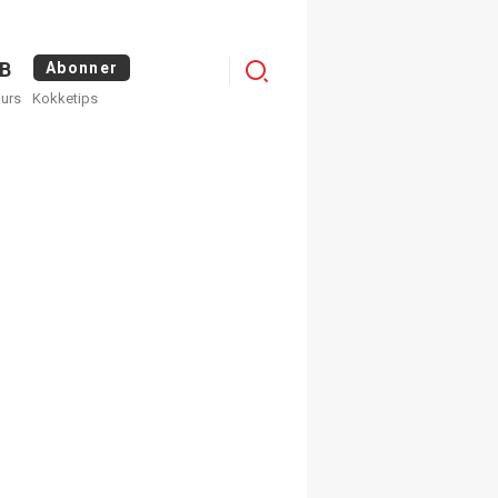
Logg
B
Abonner
kurs
Kokketips
inn