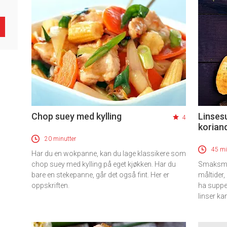
Chop suey med kylling
Linses
4
korian
20 minutter
45 mi
Har du en wokpanne, kan du lage klassikere som
chop suey med kylling på eget kjøkken. Har du
Smaksmet
bare en stekepanne, går det også fint. Her er
måltider,
oppskriften.
ha suppen
linser ka