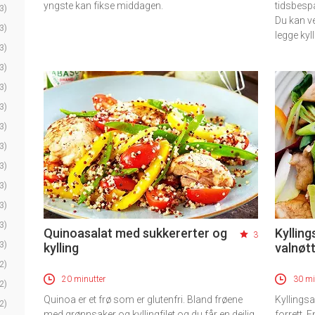
yngste kan fikse middagen.
tidsbespa
3)
Du kan v
3)
legge kyl
3)
3)
3)
3)
3)
3)
3)
3)
3)
3)
Quinoasalat med sukkererter og
Kyllin
3
3)
kylling
valnøt
2)
20 minutter
30 mi
2)
Quinoa er et frø som er glutenfri. Bland frøene
Kyllingsa
2)
med grønnsaker og kyllingfilet og du får en deilig
forrett. 