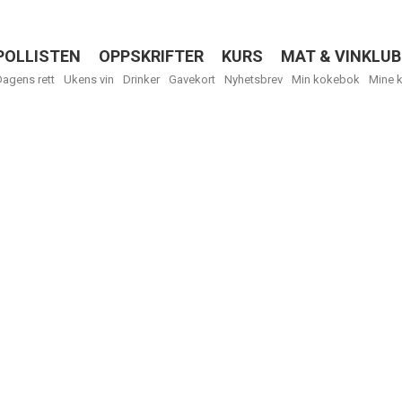
POLLISTEN
OPPSKRIFTER
KURS
MAT & VINKLUB
Menu
Dagens rett
Ukens vin
Drinker
Gavekort
Nyhetsbrev
Min kokebok
Mine 