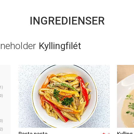
INGREDIENSER
nneholder
Kyllingfilét
1)
0)
3)
2)
Rasta pasta
Kyllin