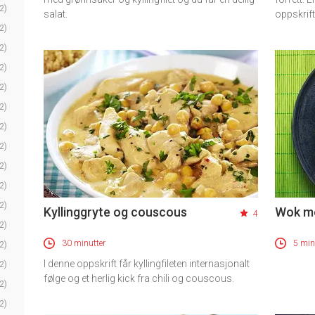
2)
salat.
oppskrift
2)
2)
2)
2)
2)
2)
2)
2)
2)
2)
Kyllinggryte og couscous
Wok me
4
2)
30 minutter
5 min
2)
I denne oppskrift får kyllingfileten internasjonalt
2)
følge og et herlig kick fra chili og couscous.
2)
2)