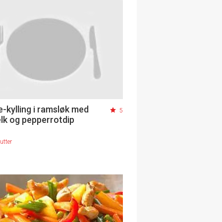
-kylling i ramsløk med
5
lk og pepperrotdip
utter