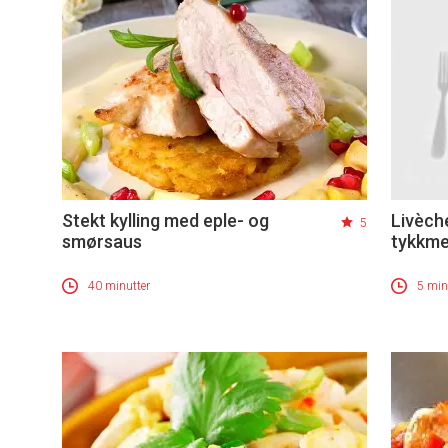
Stekt kylling med eple- og
Livèche
5
smørsaus
tykkme
40 minutter
5 min