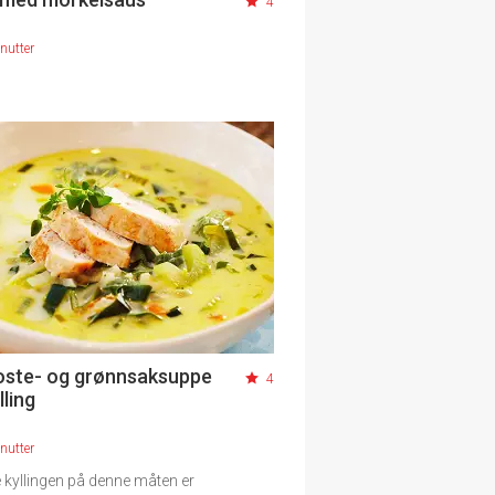
4
nutter
 oste- og grønnsaksuppe
4
ling
nutter
 kyllingen på denne måten er