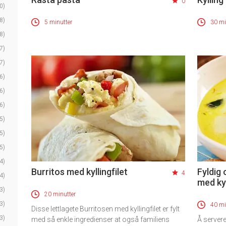
0
0)
8)
5 minutter
30 mi
8)
7)
7)
6)
6)
6)
5)
5)
5)
4)
Burritos med kyllingfilet
Fyldig
4
4)
med kyl
3)
20 minutter
3)
40 mi
Disse lettlagete Burritosen med kyllingfilet er fylt
3)
med så enkle ingredienser at også familiens
Å servere