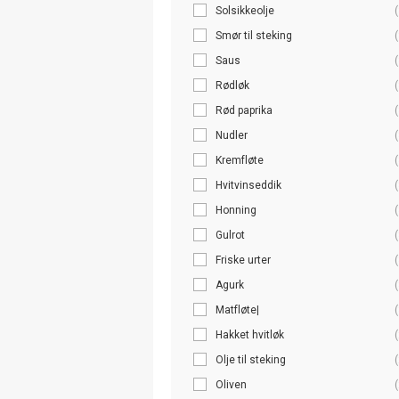
Solsikkeolje
(
Smør til steking
(
Saus
(
Rødløk
(
Rød paprika
(
Nudler
(
Kremfløte
(
Hvitvinseddik
(
Honning
(
Gulrot
(
Friske urter
(
Agurk
(
Matfløte|
(
Hakket hvitløk
(
Olje til steking
(
Oliven
(