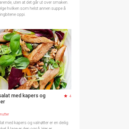
rende, uten at det går ut over smaken.
elge hvilken som helst annen suppe å
lingbitene oppi.
gsalat med kapers og
4
ter
nutter
lat med kapers og valnøtter er en deilig
Enkel å lage er den også. Her er