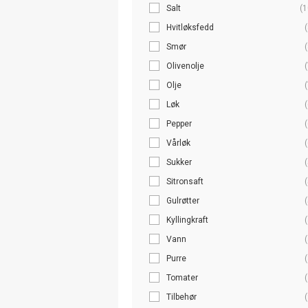
Salt
(1
Hvitløksfedd
(
Smør
(
Olivenolje
(
Olje
(
Løk
(
Pepper
(
Vårløk
(
Sukker
(
Sitronsaft
(
Gulrøtter
(
Kyllingkraft
(
Vann
(
Purre
(
Tomater
(
Tilbehør
(