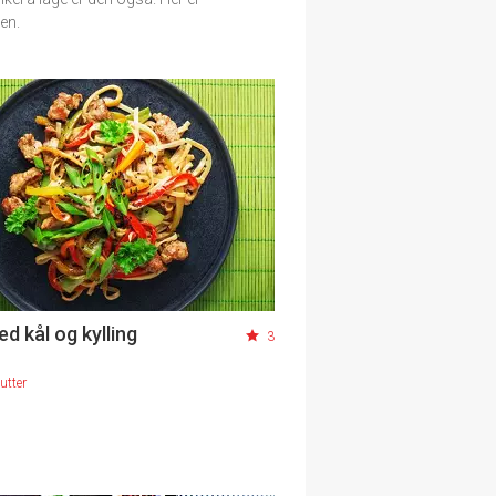
en.
d kål og kylling
3
utter