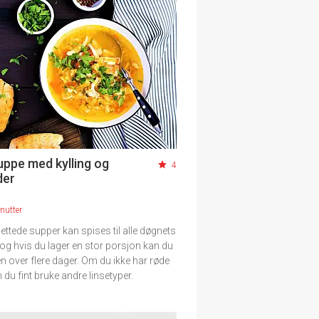
uppe med kylling og
4
der
nutter
tede supper kan spises til alle døgnets
 og hvis du lager en stor porsjon kan du
 over flere dager. Om du ikke har røde
n du fint bruke andre linsetyper.