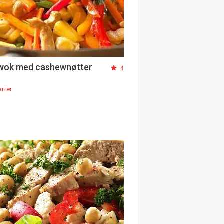
gwok med cashewnøtter
4
utter