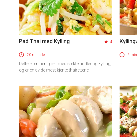
Pad Thai med Kylling
Kyllin
4
20 minutter
5 min
Dette er en herlig rett med stekte nudler og kylling,
og er en av de mest kjente thairettene.