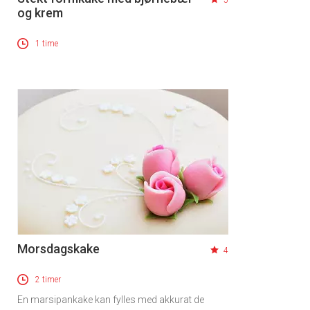
5
og krem
1 time
Morsdagskake
4
2 timer
En marsipankake kan fylles med akkurat de