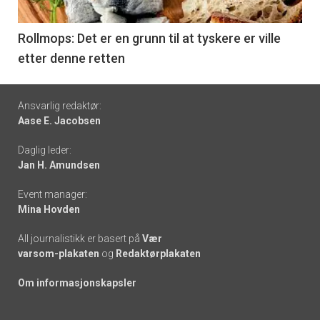
-
6
Rollmops: Det er en grunn til at tyskere er ville
etter denne retten
Footer
Ansvarlig redaktør:
Aase E. Jacobsen
-
Daglig leder:
links
Jan H. Amundsen
Event manager:
Mina Hovden
All journalistikk er basert på
Vær
varsom-plakaten
og
Redaktørplakaten
Om informasjonskapsler