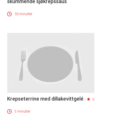
skummende sjøkrepssaus
30 minutter
Krepseterrine med dillakevittgelé
0
5 minutter