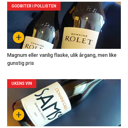
Forsiden
GODBITER I POLLISTEN
akkurat
nå
+
-
3
Magnum eller vanlig flaske, ulik årgang, men like
gunstig pris
Forsiden
UKENS VIN
akkurat
nå
+
-