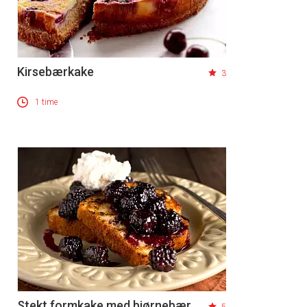
Kirsebærkake
3
1 time
Stekt formkake med bjørnebær