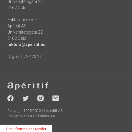
Universitetsgata 22
0162 Oslo
Fakturaadresse:
Apéritif AS
Universitetsgata 22
0162 Oslo
faktura@aperitif.no
Org. nr. 972 420 271
Footer
-
socials
Copyright 1995-2023 © Apéritif AS
Utviklet av
Ideo Solutions AS
Om informasjonskapsler