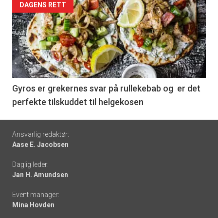
Forsiden
DAGENS RETT
akkurat
nå
-
6
Gyros er grekernes svar på rullekebab og er det
perfekte tilskuddet til helgekosen
Footer
Ansvarlig redaktør:
Aase E. Jacobsen
-
Daglig leder:
links
Jan H. Amundsen
Event manager:
Mina Hovden