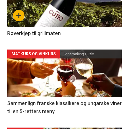
nå
+
-
4
Røverkjøp til grillmaten
Forsiden
MATKURS OG VINKURS
Vinsmaking i Oslo
akkurat
nå
-
5
Sammenlign franske klassikere og ungarske viner
til en 5-retters meny