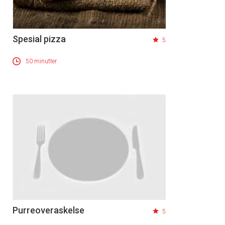
Spesial pizza
5
50 minutter
Purreoveraskelse
5