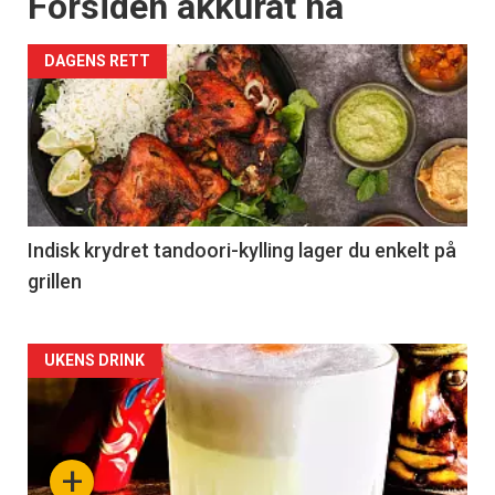
Forsiden akkurat nå
DAGENS RETT
Indisk krydret tandoori-kylling lager du enkelt på
grillen
Forsiden
UKENS DRINK
akkurat
nå
+