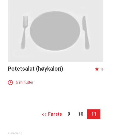
Potetsalat (høykalori)
4
5 minutter
Første
9
10
11