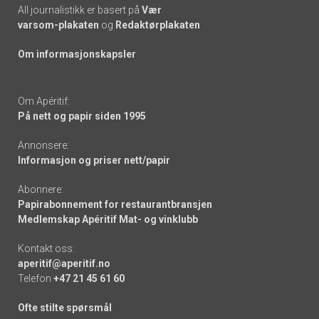
All journalistikk er basert på
Vær
varsom-plakaten
og
Redaktørplakaten
Om informasjonskapsler
Om Apéritif:
På nett og papir siden 1995
Annonsere:
Informasjon og priser nett/papir
Abonnere:
Papirabonnement for restaurantbransjen
Medlemskap Apéritif Mat- og vinklubb
Kontakt oss:
aperitif@aperitif.no
Telefon
+47 21 45 61 60
Ofte stilte spørsmål