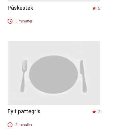
Påskestek
5
5 minutter
Fylt pattegris
3
5 minutter