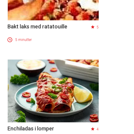
Bakt laks med ratatouille
5
5 minutter
Enchiladas i lomper
4