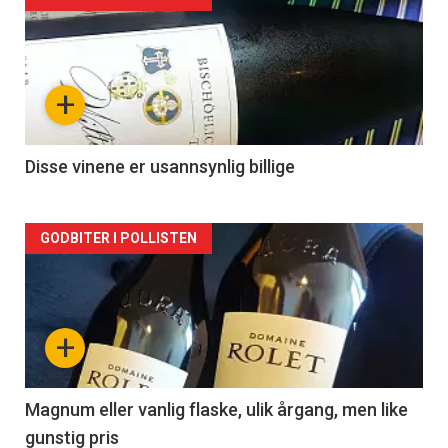
Forsiden
akkurat
nå
+
-
2
Disse vinene er usannsynlig billige
Forsiden
GODBITER I POLLISTEN
akkurat
nå
+
-
3
Magnum eller vanlig flaske, ulik årgang, men like
gunstig pris