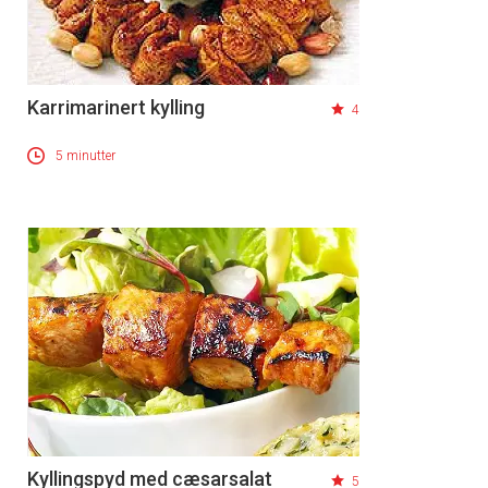
Karrimarinert kylling
4
5 minutter
Kyllingspyd med cæsarsalat
5