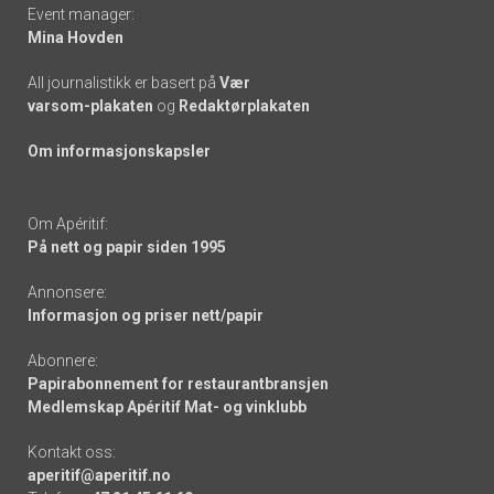
Event manager:
Mina Hovden
All journalistikk er basert på
Vær
varsom-plakaten
og
Redaktørplakaten
Om informasjonskapsler
Om Apéritif:
På nett og papir siden 1995
Annonsere:
Informasjon og priser nett/papir
Abonnere:
Papirabonnement for restaurantbransjen
Medlemskap Apéritif Mat- og vinklubb
Kontakt oss:
aperitif@aperitif.no