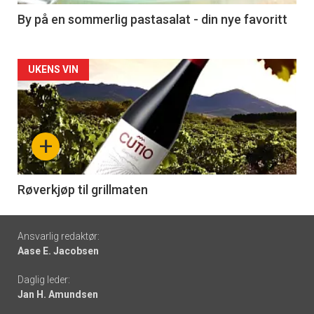
5
By på en sommerlig pastasalat - din nye favoritt
Forsiden
UKENS VIN
akkurat
nå
+
-
6
Røverkjøp til grillmaten
Footer
Ansvarlig redaktør:
Aase E. Jacobsen
-
Daglig leder:
links
Jan H. Amundsen