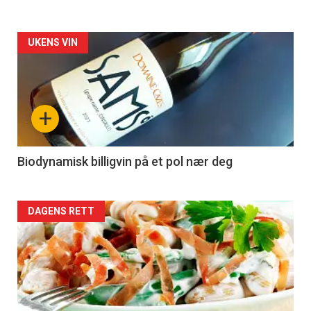
Forsiden
UKENS VIN
akkurat
nå
+
-
4
Biodynamisk billigvin på et pol nær deg
Forsiden
DAGENS RETT
akkurat
nå
-