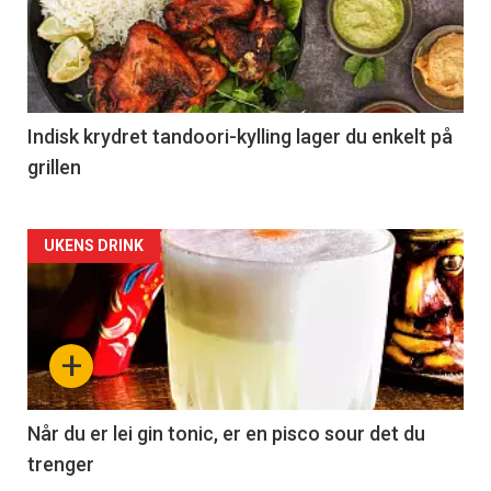
Indisk krydret tandoori-kylling lager du enkelt på
grillen
Forsiden
UKENS DRINK
akkurat
nå
+
-
2
Når du er lei gin tonic, er en pisco sour det du
trenger