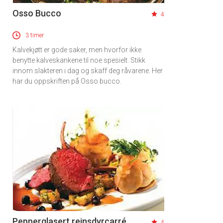
Osso Bucco
4
3 timer
Kalvekjøtt er gode saker, men hvorfor ikke
benytte kalveskankene til noe spesielt. Stikk
innom slakteren i dag og skaff deg råvarene. Her
har du oppskriften på Osso bucco.
Pepperglasert reinsdyrcarré
4