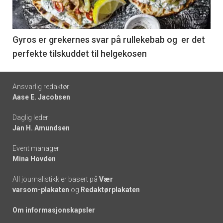
-
6
Gyros er grekernes svar på rullekebab og er det
perfekte tilskuddet til helgekosen
Footer
Ansvarlig redaktør:
Aase E. Jacobsen
-
Daglig leder:
links
Jan H. Amundsen
Event manager:
Mina Hovden
All journalistikk er basert på
Vær
varsom-plakaten
og
Redaktørplakaten
Om informasjonskapsler