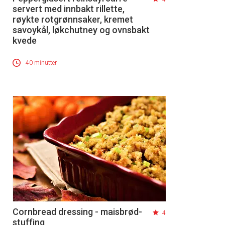
servert med innbakt rillette,
røykte rotgrønnsaker, kremet
savoykål, løkchutney og ovnsbakt
kvede
40 minutter
Cornbread dressing - maisbrød-
4
stuffing