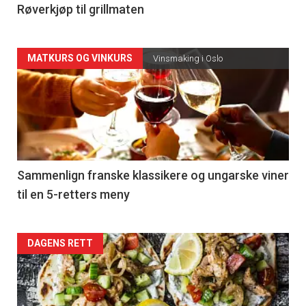
4
Røverkjøp til grillmaten
Forsiden
MATKURS OG VINKURS
Vinsmaking i Oslo
akkurat
nå
-
5
Sammenlign franske klassikere og ungarske viner
til en 5-retters meny
Forsiden
DAGENS RETT
akkurat
nå