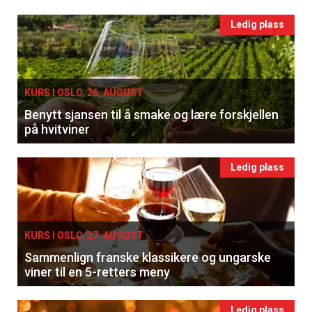
Ledig plass
KURS I OSLO, 26. AUGUST
Benytt sjansen til å smake og lære forskjellen
på hvitviner
Ledig plass
KURS I OSLO, 27. AUGUST
Sammenlign franske klassikere og ungarske
viner til en 5-retters meny
Ledig plass