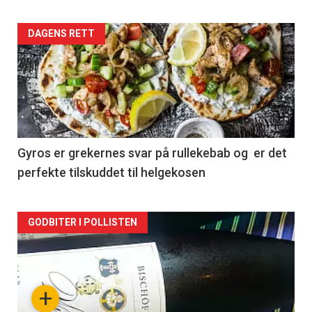
Forsiden
DAGENS RETT
akkurat
nå
-
2
Gyros er grekernes svar på rullekebab og er det
perfekte tilskuddet til helgekosen
Forsiden
GODBITER I POLLISTEN
akkurat
nå
+