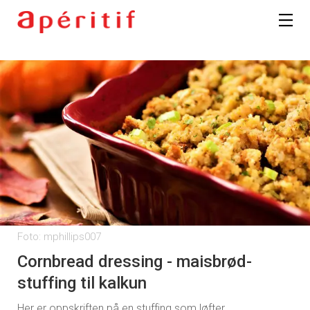
Foto: mphillips007
Cornbread dressing - maisbrød-
stuffing til kalkun
Her er oppskriften på en stuffing som løfter