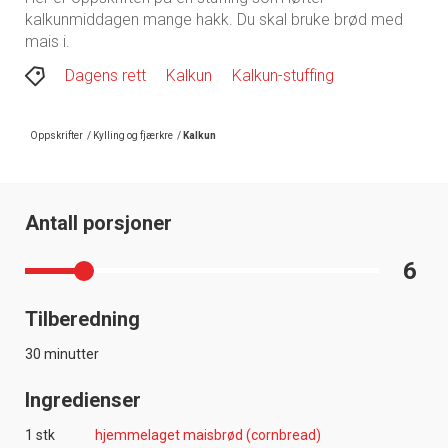
kalkunmiddagen mange hakk. Du skal bruke brød med
mais i.
Dagens rett
Kalkun
Kalkun-stuffing
Oppskrifter
/
Kylling og fjærkre
/
Kalkun
Antall porsjoner
6
Tilberedning
30 minutter
Ingredienser
1 stk
hjemmelaget maisbrød (cornbread)