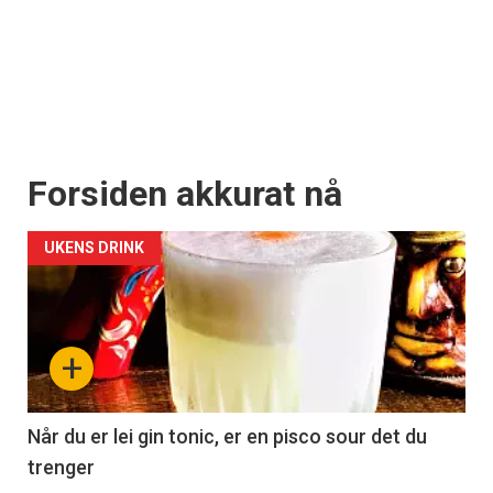
Apéritif
Vi tilbyr flere ukentlige nyhetsbrev. Du
kan fritt velge hvilke du ønsker å få
tilsendt.
Registrer deg
Forsiden akkurat nå
UKENS DRINK
+
Når du er lei gin tonic, er en pisco sour det du
trenger