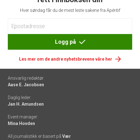
Hver søndag får du de mest leste sakene fra Apéritif
Logg på
Les mer om de andre nyhetsbrevene våre her
Footer
Ansvarlig redaktør:
Aase E. Jacobsen
-
Daglig leder:
links
Jan H. Amundsen
Event manager:
Mina Hovden
All journalistikk er basert på
Vær