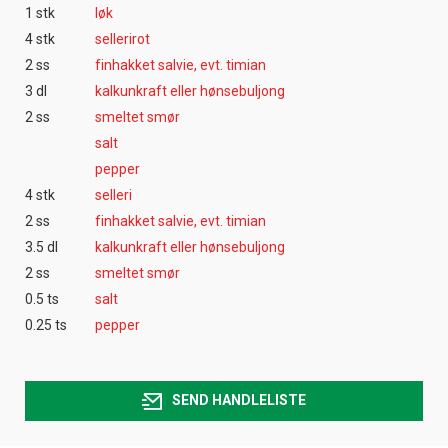
1 stk
løk
4 stk
sellerirot
2 ss
finhakket salvie, evt. timian
3 dl
kalkunkraft eller hønsebuljong
2 ss
smeltet smør
salt
pepper
4 stk
selleri
2 ss
finhakket salvie, evt. timian
3.5 dl
kalkunkraft eller hønsebuljong
2 ss
smeltet smør
0.5 ts
salt
0.25 ts
pepper
SEND HANDLELISTE