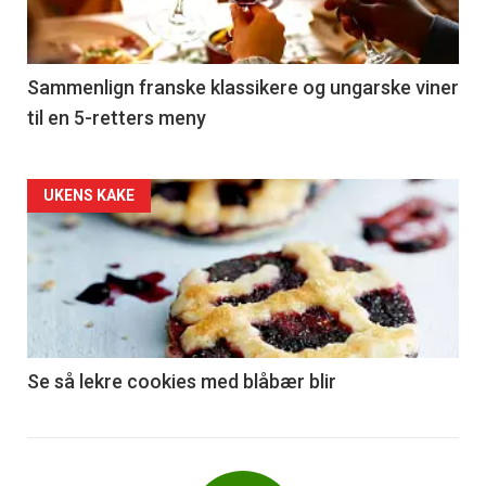
-
5
Sammenlign franske klassikere og ungarske viner
til en 5-retters meny
Forsiden
UKENS KAKE
akkurat
nå
-
6
Se så lekre cookies med blåbær blir