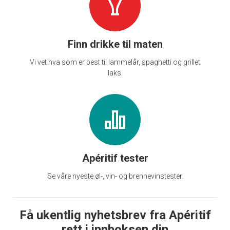
Finn drikke til maten
Vi vet hva som er best til lammelår, spaghetti og grillet
laks.
Apéritif tester
Se våre nyeste øl-, vin- og brennevinstester.
Få ukentlig nyhetsbrev fra Apéritif
rett i innboksen din