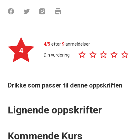
4/5
etter
9
anmeldelser
4
Din vurdering:
Drikke som passer til denne oppskriften
Lignende oppskrifter
Events
Kommende Kurs