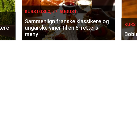
KURS I OSLO, 27. AUGUST
Sammenlign franske klassikere og
KURS 
lære
ungarske viner til en 5-retters
meny
Bobl