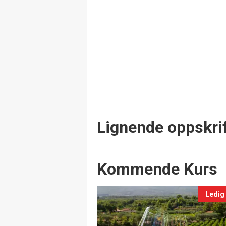
Lignende oppskrif
Events
Kommende Kurs
Ledig