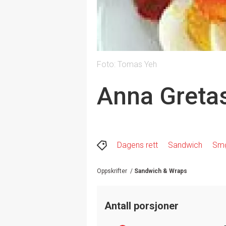
Foto: Tomas Yeh
Anna Greta
Dagens rett
Sandwich
Smø
Oppskrifter
/
Sandwich & Wraps
Antall porsjoner