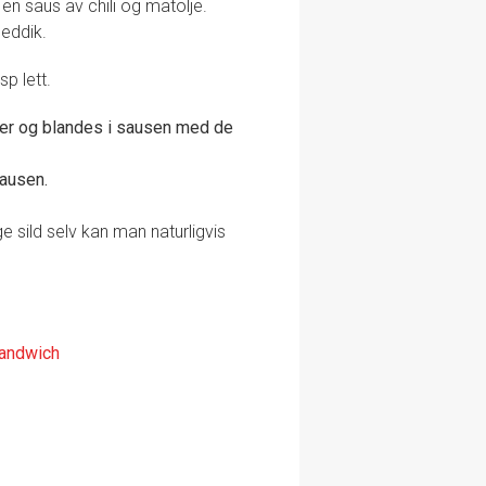
 en saus av chili og matolje.
seddik.
p lett.
biter og blandes i sausen med de
sausen.
e sild selv kan man naturligvis
sandwich