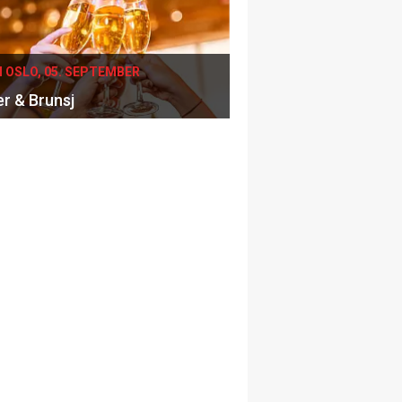
I OSLO, 05. SEPTEMBER
er & Brunsj