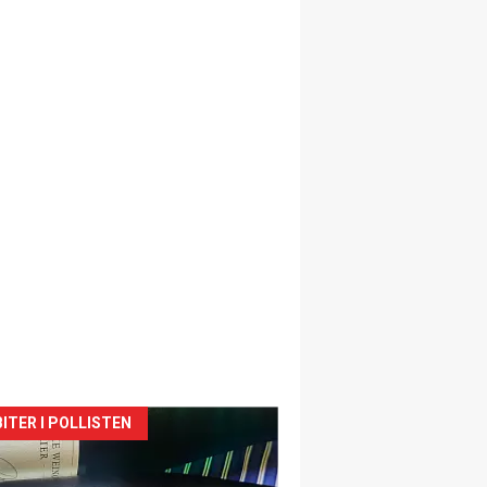
siden
ITER I POLLISTEN
urat