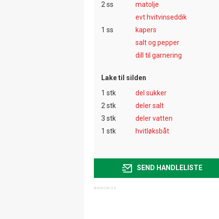
2 ss
matolje
evt hvitvinseddik
1 ss
kapers
salt og pepper
dill til garnering
Lake til silden
1 stk
del sukker
2 stk
deler salt
3 stk
deler vatten
1 stk
hvitløksbåt
SEND HANDLELISTE