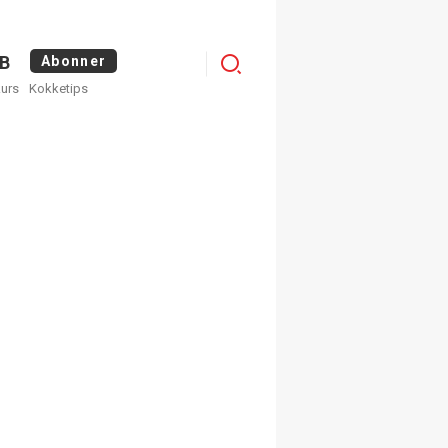
Logg
B
Abonner
kurs
Kokketips
inn