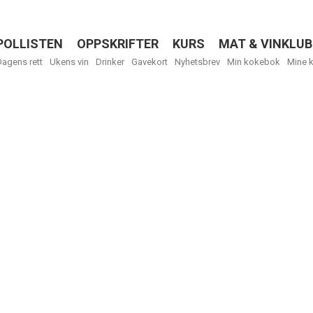
POLLISTEN
OPPSKRIFTER
KURS
MAT & VINKLUB
Menu
Dagens rett
Ukens vin
Drinker
Gavekort
Nyhetsbrev
Min kokebok
Mine 