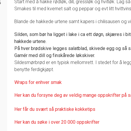
4
Start med å hakke rødløk, dill, gressløk og hvitløk. Lag så
Smakes til med kvernet salt og peppar og evt litt hvittvin
Blande de hakkede urtene samt kapers i chilisausen og vis
Silden, som bør ha ligget i lake i ca ett døgn, skjæres i 
hakkede urtene.
På hver brødskive legges salatblad, skivede egg og så 
Garnér med dill og finskårede løkskiver.
Sildesmørbrød er en typisk mellomrett. I stedet for å legg
benytte ferdigkjøpt.
Wraps for enhver smak
Her kan du forsyne deg av veldig mange oppskrifter på 
Her får du svært så praktisk
e kokketips
Her kan du søke i over 20 000 oppskrifter