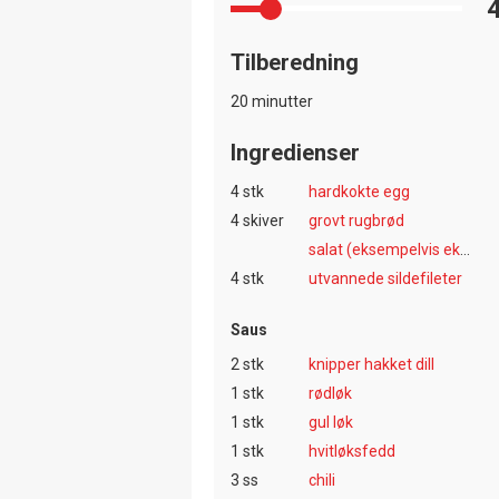
Tilberedning
20 minutter
Ingredienser
4 stk
hardkokte egg
4 skiver
grovt rugbrød
salat (eksempelvis ekeblad, lollo eller romain)
4 stk
utvannede sildefileter
Saus
2 stk
knipper hakket dill
1 stk
rødløk
1 stk
gul løk
1 stk
hvitløksfedd
3 ss
chili