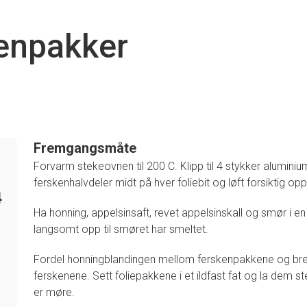
kenpakker
Fremgangsmåte
Forvarm stekeovnen til 200 C. Klipp til 4 stykker alumini
ferskenhalvdeler midt på hver foliebit og løft forsiktig op
4
Ha honning, appelsinsaft, revet appelsinskall og smør i en
langsomt opp til smøret har smeltet.
Fordel honningblandingen mellom ferskenpakkene og bre
ferskenene. Sett foliepakkene i et ildfast fat og la dem st
er møre.