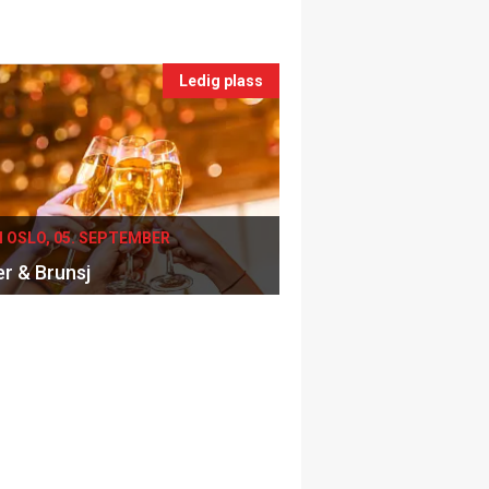
Ledig plass
I OSLO, 05. SEPTEMBER
er & Brunsj