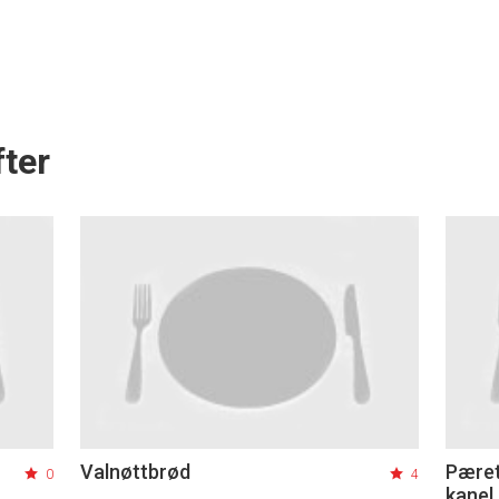
ter
Valnøttbrød
Pæret
0
4
kanel