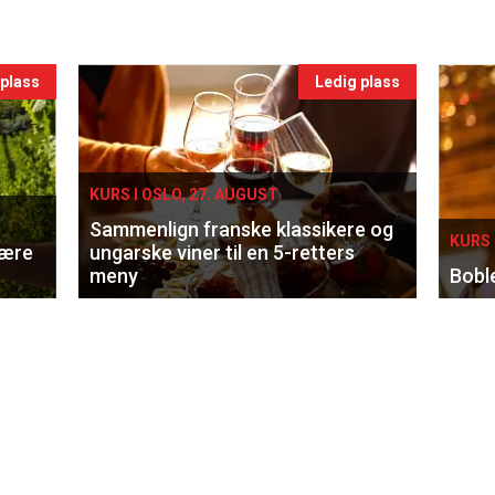
 plass
Ledig plass
KURS I OSLO, 27. AUGUST
Sammenlign franske klassikere og
KURS 
lære
ungarske viner til en 5-retters
meny
Bobl