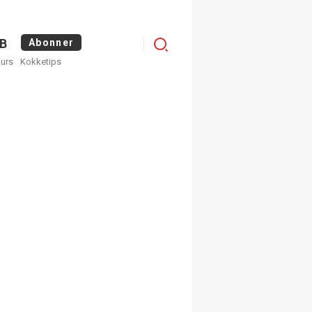
Logg
B
Abonner
kurs
Kokketips
inn