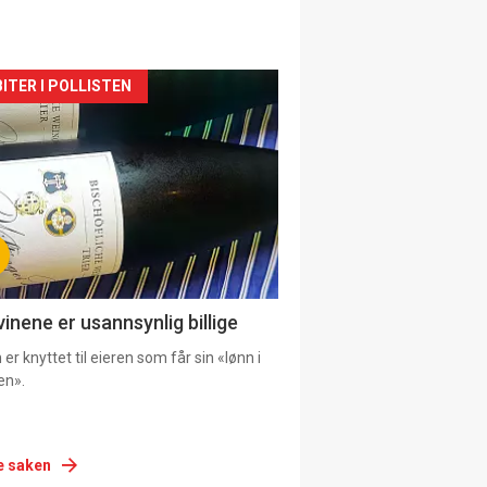
siden
ITER I POLLISTEN
urat
vinene er usannsynlig billige
er knyttet til eieren som får sin «lønn i
en».
e saken