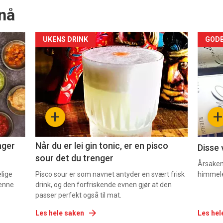
nå
Forsiden
For
UKENS DRINK
GODB
akkurat
akk
nå
nå
-
-
+
+
2
3
ager
Når du er lei gin tonic, er en pisco
Disse 
sour det du trenger
Årsaken 
elige
Pisco sour er som navnet antyder en svært frisk
himmel
denne
drink, og den forfriskende evnen gjør at den
passer perfekt også til mat.
Les hele saken
Les hel