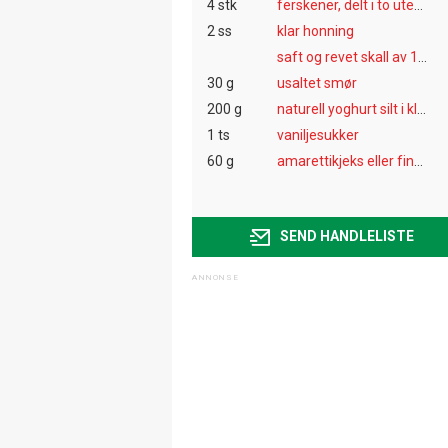
4 stk
ferskener, delt i to uten stein
2 ss
klar honning
saft og revet skall av 1 appelsin
30 g
usaltet smør
200 g
naturell yoghurt silt i klede til halv mengde
1 ts
vaniljesukker
60 g
amarettikjeks eller fingerkjeks, lett knust til pynt
SEND HANDLELISTE