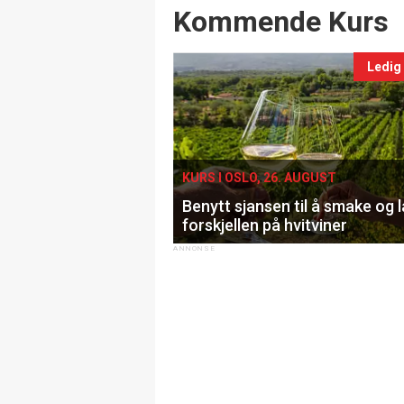
Events
Kommende Kurs
Ledig
KURS I OSLO, 26. AUGUST
Benytt sjansen til å smake og 
forskjellen på hvitviner