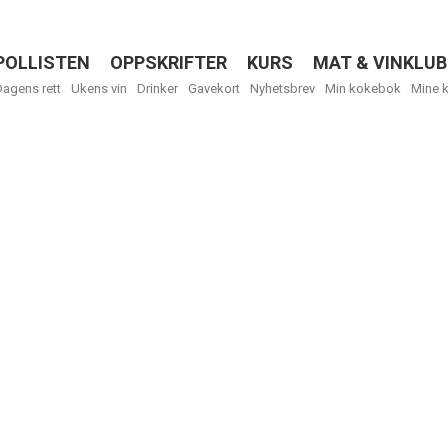
POLLISTEN
OPPSKRIFTER
KURS
MAT & VINKLUB
Menu
Dagens rett
Ukens vin
Drinker
Gavekort
Nyhetsbrev
Min kokebok
Mine 