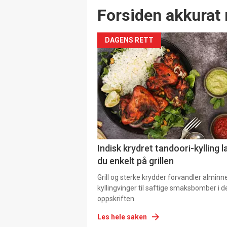
Forsiden akkurat 
DAGENS RETT
Indisk krydret tandoori-kylling l
du enkelt på grillen
Grill og sterke krydder forvandler alminn
kyllingvinger til saftige smaksbomber i 
oppskriften.
Les hele saken