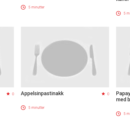
5 minutter
5 mi
Appelsinpastinakk
Papay
0
0
med b
5 minutter
5 mi