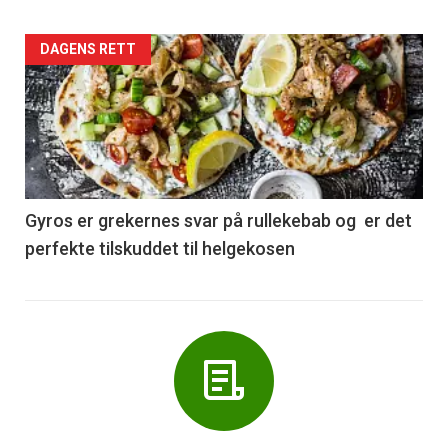
Forsiden
DAGENS RETT
akkurat
nå
-
6
Gyros er grekernes svar på rullekebab og er det
perfekte tilskuddet til helgekosen