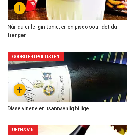
nå
+
-
2
Når du er lei gin tonic, er en pisco sour det du
trenger
Forsiden
GODBITER I POLLISTEN
akkurat
nå
+
-
3
Disse vinene er usannsynlig billige
Forsiden
UKENS VIN