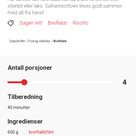
steinbit eller laks. Safranrisottoen trives godt sammen
med alt fra havet.
Dagen rett
Breiflabb
Risotto
Oppskrifter
/
Fisk og skalldyr
/
Breiflabb
Antall porsjoner
4
Tilberedning
40 minutter
Ingredienser
600 g
breiflabbfilet