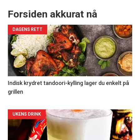
Forsiden akkurat nå
DAGENS RETT
Indisk krydret tandoori-kylling lager du enkelt på
grillen
Forsiden
UKENS DRINK
akkurat