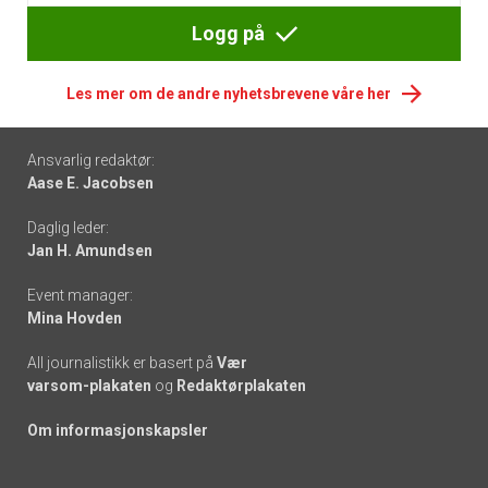
Logg på
Les mer om de andre nyhetsbrevene våre her
Footer
Ansvarlig redaktør:
Aase E. Jacobsen
-
Daglig leder:
links
Jan H. Amundsen
Event manager:
Mina Hovden
All journalistikk er basert på
Vær
varsom-plakaten
og
Redaktørplakaten
Om informasjonskapsler