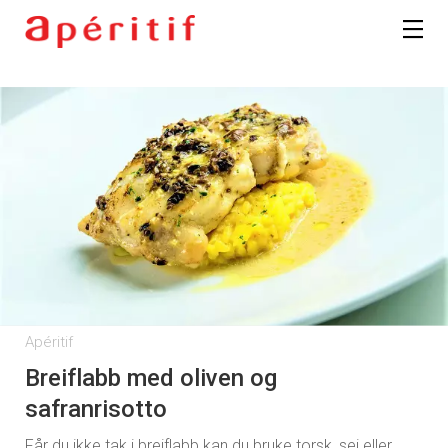
Apéritif
Breiflabb med oliven og
safranrisotto
Får du ikke tak i breiflabb kan du bruke torsk, sei eller