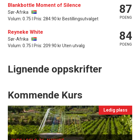
Blankbottle Moment of Silence
87
Sør-Afrika
POENG
Volum: 0.75 l Pris: 284.90 kr Bestillingsutvalget
Reyneke White
84
Sør-Afrika
POENG
Volum: 0.75 l Pris: 209.90 kr Uten utvalg
Lignende oppskrifter
Events
Kommende Kurs
Ledig plass