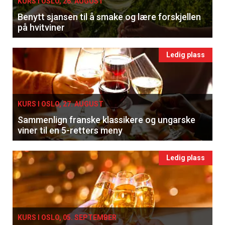
KURS I OSLO, 26. AUGUST
Benytt sjansen til å smake og lære forskjellen
på hvitviner
Ledig plass
KURS I OSLO, 27. AUGUST
Sammenlign franske klassikere og ungarske
viner til en 5-retters meny
Ledig plass
KURS I OSLO, 05. SEPTEMBER