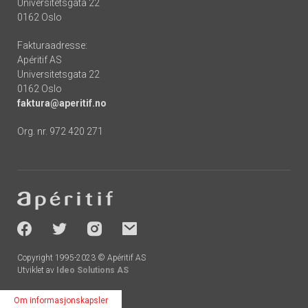
Universitetsgata 22
0162 Oslo
Fakturaadresse:
Apéritif AS
Universitetsgata 22
0162 Oslo
faktura@aperitif.no
Org. nr. 972 420 271
Footer
-
socials
Copyright 1995-2023 © Apéritif AS
Utviklet av
Ideo Solutions AS
Om informasjonskapsler