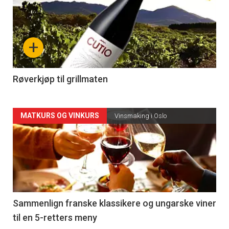
akkurat
nå
+
-
4
Røverkjøp til grillmaten
Forsiden
MATKURS OG VINKURS
Vinsmaking i Oslo
akkurat
nå
-
5
Sammenlign franske klassikere og ungarske viner
til en 5-retters meny