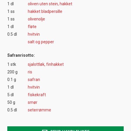
1 dl
oliven uten stein, hakket
1 ss
hakket bladpersille
1 ss
olivenolje
1 dl
fløte
0.5 dl
hvitvin
salt og pepper
Safranrisotto:
1 stk
sjalottløk, finhakket
200 g
ris
0.1 g
safran
1 dl
hvitvin
5 dl
fiskekraft
50 g
smør
0.5 dl
seterrømme