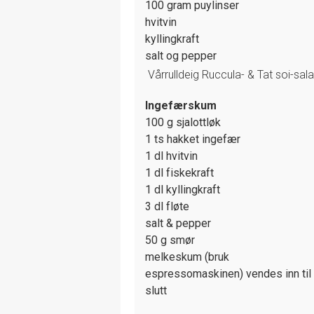
100 gram puylinser
hvitvin
kyllingkraft
salt og pepper
Vårrulldeig
Ruccula- & Tat soi-sala
Ingefærskum
100 g sjalottløk
1 ts hakket ingefær
1 dl hvitvin
1 dl fiskekraft
1 dl kyllingkraft
3 dl fløte
salt & pepper
50 g smør
melkeskum (bruk
espressomaskinen) vendes inn til
slutt