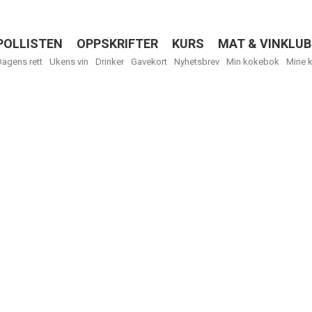
POLLISTEN
OPPSKRIFTER
KURS
MAT & VINKLUB
Menu
Dagens rett
Ukens vin
Drinker
Gavekort
Nyhetsbrev
Min kokebok
Mine 
Få ukentli
Vi tilbyr flere
kan fritt velge
tilsendt.
R