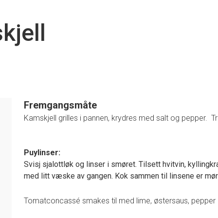
kjell
Fremgangsmåte
Kamskjell grilles i pannen, krydres med salt og pepper. Tr
Puylinser:
Svisj sjalottløk og linser i smøret. Tilsett hvitvin, kylli
med litt væske av gangen. Kok sammen til linsene er mør
Tomatconcassé smakes til med lime, østersaus, pepper o