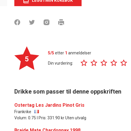
LEGG I MIN KOKEBOK
5/5
etter
1
anmeldelser
5
Din vurdering:
Drikke som passer til denne oppskriften
Ostertag Les Jardins Pinot Gris
Frankrike
Volum: 0.75 l Pris: 331.90 kr Uten utvalg
Braide Mate Chardonnay 1998