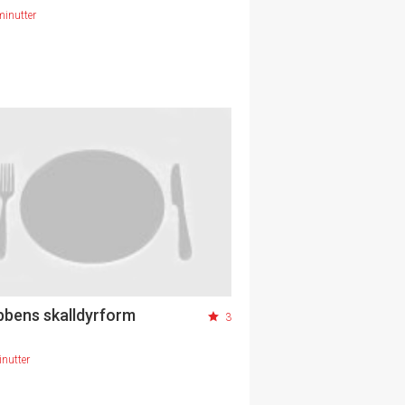
minutter
bbens skalldyrform
3
nutter