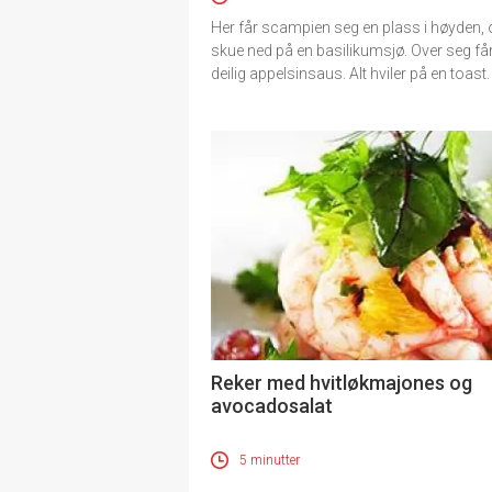
Her får scampien seg en plass i høyden,
skue ned på en basilikumsjø. Over seg få
deilig appelsinsaus. Alt hviler på en toast.
Reker med hvitløkmajones og
avocadosalat
5 minutter