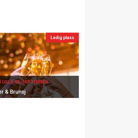
Ledig plass
I OSLO, 05. SEPTEMBER
er & Brunsj