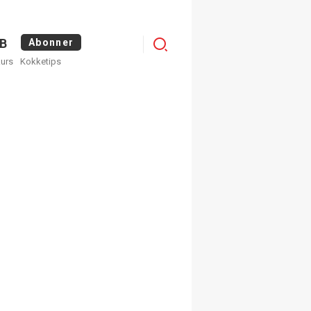
Logg
B
Abonner
kurs
Kokketips
inn
×
ge nyhetsbrev fra
Apéritif
 ukentlige nyhetsbrev. Du
 hvilke du ønsker å få
egistrer deg