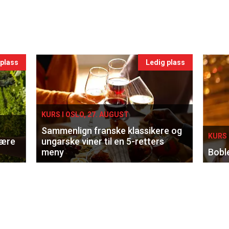
 plass
Ledig plass
KURS I OSLO, 27. AUGUST
Sammenlign franske klassikere og
KURS 
lære
ungarske viner til en 5-retters
meny
Bobl