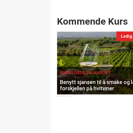
Events
Kommende Kurs
Ledig
KURS I OSLO, 26. AUGUST
Benytt sjansen til å smake og 
forskjellen på hvitviner