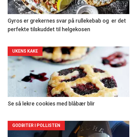
Gyros er grekernes svar på rullekebab og er det
perfekte tilskuddet til helgekosen
Forsiden
UKENS KAKE
akkurat
nå
-
2
Se så lekre cookies med blåbær blir
Forsiden
GODBITER I POLLISTEN