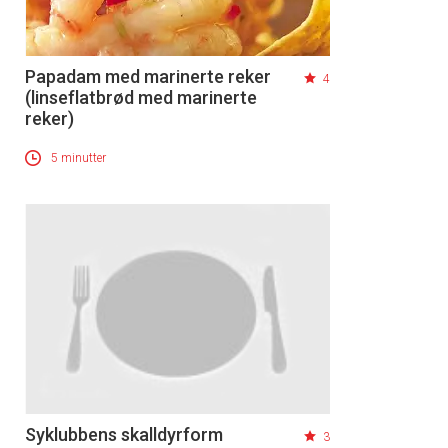
Papadam med marinerte reker
4
(linseflatbrød med marinerte
reker)
5 minutter
Syklubbens skalldyrform
3