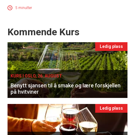
5 minutter
Events
Kommende Kurs
Ledig plass
KURS I OSLO, 26. AUGUST
Benytt sjansen til å smake og lære forskjellen
på hvitviner
Ledig plass