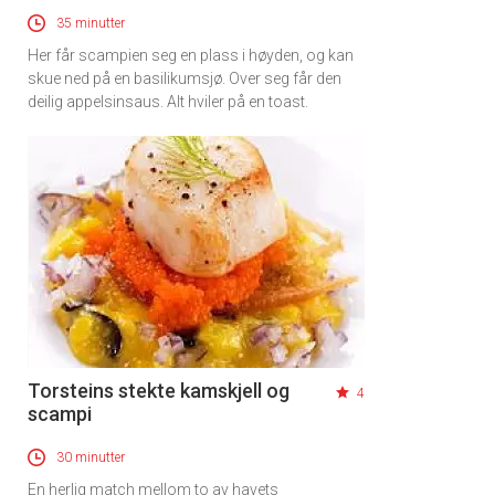
35 minutter
Her får scampien seg en plass i høyden, og kan
skue ned på en basilikumsjø. Over seg får den
deilig appelsinsaus. Alt hviler på en toast.
Torsteins stekte kamskjell og
4
scampi
30 minutter
En herlig match mellom to av havets