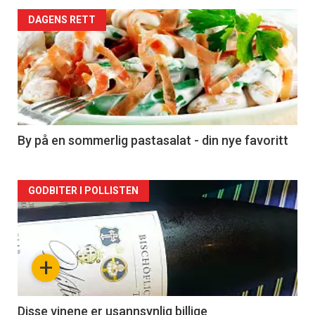
Forsiden
DAGENS RETT
akkurat
nå
-
5
By på en sommerlig pastasalat - din nye favoritt
Forsiden
GODBITER I POLLISTEN
akkurat
nå
+
-
6
Disse vinene er usannsynlig billige