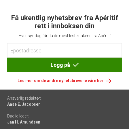
Få ukentlig nyhetsbrev fra Apéritif
rett i innboksen din
Hver søndag får du de mest leste sakene fra Apéritif
Logg på
Les mer om de andre nyhetsbrevene våre her
Footer
Ansvarlig redaktør:
Aase E. Jacobsen
-
Daglig leder:
links
Jan H. Amundsen