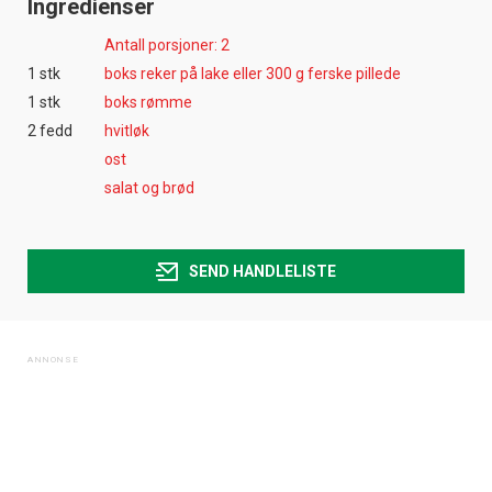
Ingredienser
Antall porsjoner: 2
1 stk
boks reker på lake eller 300 g ferske pillede
1 stk
boks rømme
2 fedd
hvitløk
ost
salat og brød
SEND HANDLELISTE