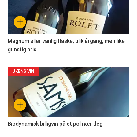
akkurat
nå
+
-
3
Magnum eller vanlig flaske, ulik årgang, men like
gunstig pris
Forsiden
UKENS VIN
akkurat
nå
+
-
4
Biodynamisk billigvin på et pol nær deg