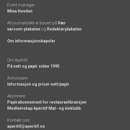
Event manager:
Mina Hovden
All journalistikk er basert på
Vær
varsom-plakaten
og
Redaktørplakaten
Om informasjonskapsler
Om Apéritif:
På nett og papir siden 1995
Annonsere:
Informasjon og priser nett/papir
Abonnere:
Papirabonnement for restaurantbransjen
Medlemskap Apéritif Mat- og vinklubb
Kontakt oss:
aperitif@aperitif.no