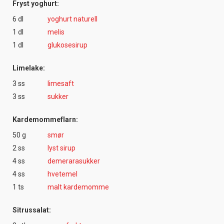
Fryst yoghurt:
6 dl
yoghurt naturell
1 dl
melis
1 dl
glukosesirup
Limelake:
3 ss
limesaft
3 ss
sukker
Kardemommeflarn:
50 g
smør
2 ss
lyst sirup
4 ss
demerarasukker
4 ss
hvetemel
1 ts
malt kardemomme
Sitrussalat: