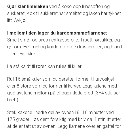
Gjør klar limelaken
ved å koke opp limesaften og
sukkeret. Kok til sukkeret har smeltet og laken har tyknet
litt. Avkjøl.
I mellomtiden lager du kardemommeflarnene:
Smelt smør og sirup i en kasserolle. Tilsett rørsukker, og
rør om. Hell mel og kardemomme i kasserollen, og bland
til en jevn røre.
La stå kaldt til røren kan rulles til kuler.
Rull 16 små kuler som du deretter former til tacoskjell,
eller 8 store som du former til kurver. Legg kulene med
god avstand mellom på et papirkledd brett (3–4 stk. per
brett).
Stek kakene i nedre del av ovnen i 8–10 minutter ved
175 grader. Løs dem forsiktig med kniv ca. 1 minutt etter
at de er tatt ut av ovnen. Legg flarnene over en gaffel for