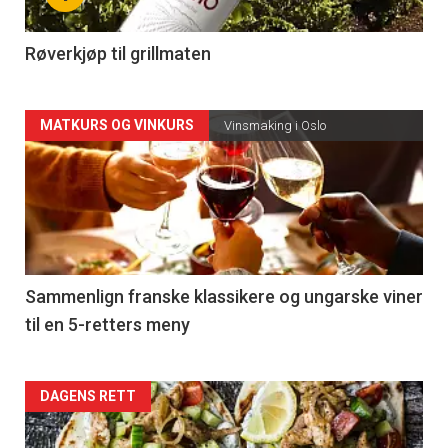
-
4
Røverkjøp til grillmaten
Forsiden
MATKURS OG VINKURS
Vinsmaking i Oslo
akkurat
nå
-
5
Sammenlign franske klassikere og ungarske viner
til en 5-retters meny
Forsiden
DAGENS RETT
akkurat