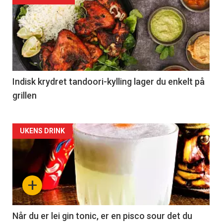
Indisk krydret tandoori-kylling lager du enkelt på
grillen
Forsiden
UKENS DRINK
akkurat
nå
+
-
2
Når du er lei gin tonic, er en pisco sour det du