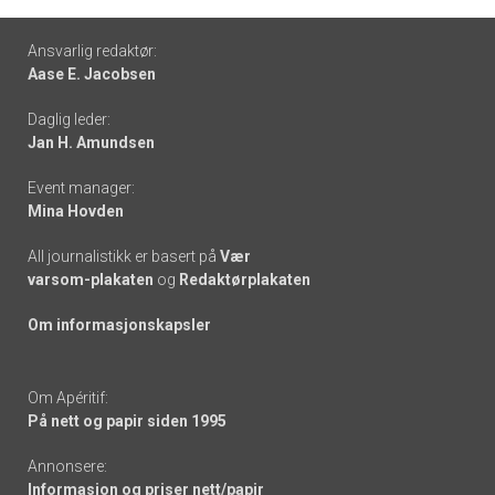
Footer
Ansvarlig redaktør:
Aase E. Jacobsen
-
Daglig leder:
links
Jan H. Amundsen
Event manager:
Mina Hovden
All journalistikk er basert på
Vær
varsom-plakaten
og
Redaktørplakaten
Om informasjonskapsler
Om Apéritif:
På nett og papir siden 1995
Annonsere:
Informasjon og priser nett/papir