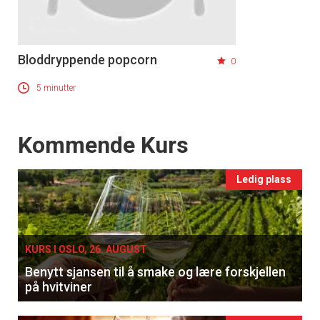
Bloddryppende popcorn
0
5 minutter
Events
Kommende Kurs
Ledig plass
KURS I OSLO, 26. AUGUST
Benytt sjansen til å smake og lære forskjellen
på hvitviner