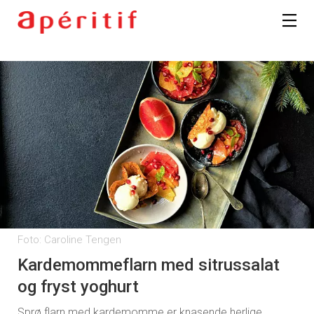
Foto: Caroline Tengen
Kardemommeflarn med sitrussalat
og fryst yoghurt
Sprø flarn med kardemomme er knasende herlige