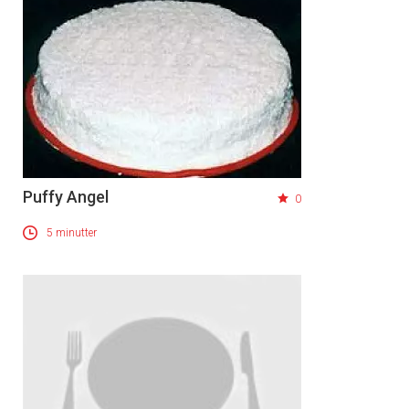
×
Få ukentlige nyhetsbrev fra
Apéritif
Vi tilbyr flere ukentlige nyhetsbrev. Du
kan fritt velge hvilke du ønsker å få
tilsendt.
Puffy Angel
0
5 minutter
Registrer deg