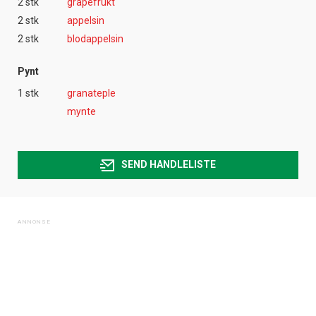
2 stk
grapefrukt
2 stk
appelsin
2 stk
blodappelsin
Pynt
1 stk
granateple
mynte
SEND HANDLELISTE