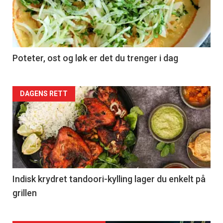
Poteter, ost og løk er det du trenger i dag
Forsiden
DAGENS RETT
akkurat
nå
-
2
Indisk krydret tandoori-kylling lager du enkelt på
grillen