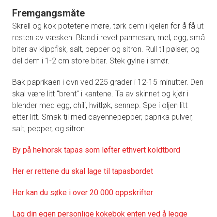
Fremgangsmåte
Skrell og kok potetene møre, tørk dem i kjelen for å få ut
resten av væsken. Bland i revet parmesan, mel, egg, små
biter av klippfisk, salt, pepper og sitron. Rull til pølser, og
del dem i 1-2 cm store biter. Stek gylne i smør.
Bak paprikaen i ovn ved 225 grader i 12-15 minutter. Den
skal være litt "brent" i kantene. Ta av skinnet og kjør i
blender med egg, chili, hvitløk, sennep. Spe i oljen litt
etter litt. Smak til med cayennepepper, paprika pulver,
salt, pepper, og sitron.
By på helnorsk tapas som løfter ethvert koldtbord
Her er rettene du skal lage til tapasbordet
Her kan du søke i over 20 000 oppskrifter
Lag din egen personlige kokebok enten ved å legge