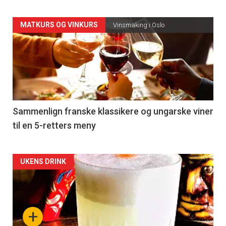
Forsiden
MATKURS OG VINKURS
Vinsmaking i Oslo
akkurat
nå
-
5
Sammenlign franske klassikere og ungarske viner
til en 5-retters meny
Forsiden
UKENS DRINK
akkurat
nå
+