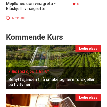
Mejillones con vinagreta -
0
Blåskjell i vinaigrette
5 minutter
Events
Kommende Kurs
Ledig plass
KURS I OSLO, 26. AUGUST
Benytt sjansen til å smake og lære forskjellen
på hvitviner
Ledig plass