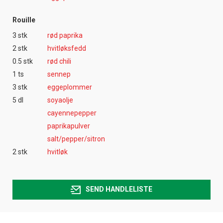
Rouille
3 stk
rød paprika
2 stk
hvitløksfedd
0.5 stk
rød chili
1 ts
sennep
3 stk
eggeplommer
5 dl
soyaolje
cayennepepper
paprikapulver
salt/pepper/sitron
2 stk
hvitløk
SEND HANDLELISTE