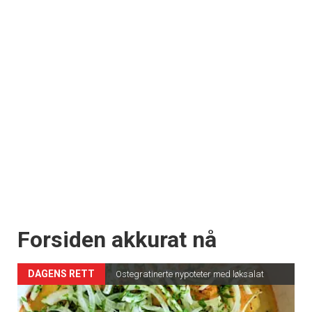
Forsiden akkurat nå
DAGENS RETT
Ostegratinerte nypoteter med løksalat