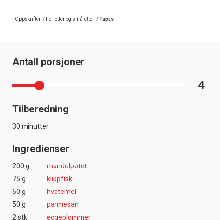
Oppskrifter
/
Forretter og småretter
/
Tapas
Antall porsjoner
4
Tilberedning
30 minutter
Ingredienser
200 g
mandelpotet
75 g
klippfisk
50 g
hvetemel
50 g
parmesan
2 stk
eggeplommer