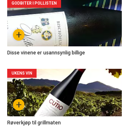
Forsiden
GODBITER I POLLISTEN
akkurat
nå
+
-
3
Disse vinene er usannsynlig billige
Forsiden
UKENS VIN
akkurat
nå
+
-
4
Røverkjøp til grillmaten