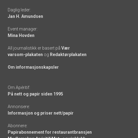
-
Daglig leder:
links
Jan H. Amundsen
Event manager:
Mina Hovden
All journalistikk er basert på
Vær
varsom-plakaten
og
Redaktørplakaten
Om informasjonskapsler
Om Apéritif:
På nett og papir siden 1995
Annonsere:
Informasjon og priser nett/papir
Abonnere:
Papirabonnement for restaurantbransjen