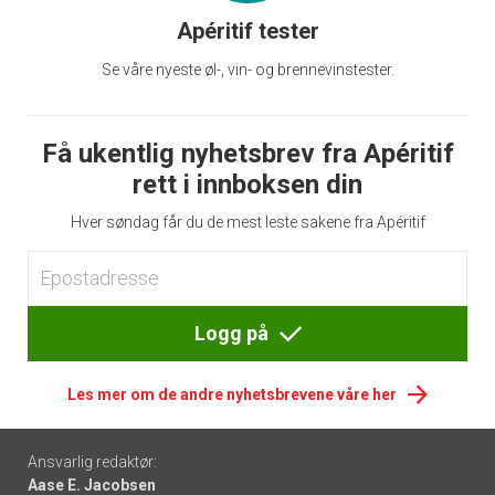
Apéritif tester
Se våre nyeste øl-, vin- og brennevinstester.
Få ukentlig nyhetsbrev fra Apéritif
rett i innboksen din
Hver søndag får du de mest leste sakene fra Apéritif
Logg på
Les mer om de andre nyhetsbrevene våre her
Footer
Ansvarlig redaktør:
Aase E. Jacobsen