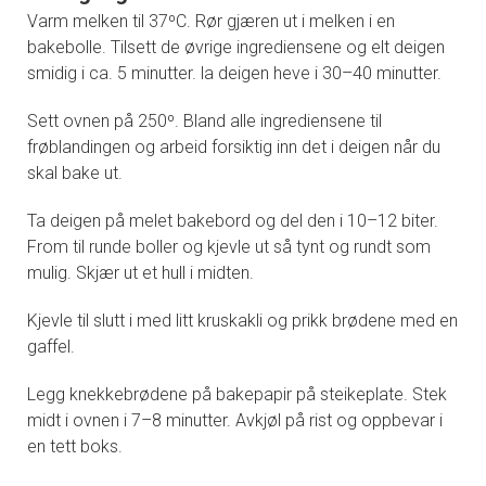
Varm melken til 37ºC. Rør gjæren ut i melken i en
bakebolle. Tilsett de øvrige ingrediensene og elt deigen
smidig i ca. 5 minutter. la deigen heve i 30–40 minutter.
Sett ovnen på 250º. Bland alle ingrediensene til
frøblandingen og arbeid forsiktig inn det i deigen når du
skal bake ut.
Ta deigen på melet bakebord og del den i 10–12 biter.
From til runde boller og kjevle ut så tynt og rundt som
mulig. Skjær ut et hull i midten.
Kjevle til slutt i med litt kruskakli og prikk brødene med en
gaffel.
Legg knekkebrødene på bakepapir på steikeplate. Stek
midt i ovnen i 7–8 minutter. Avkjøl på rist og oppbevar i
en tett boks.