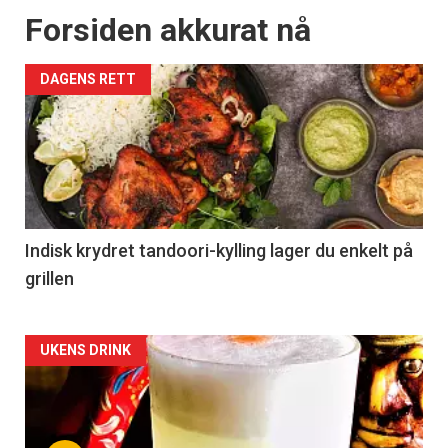
Forsiden akkurat nå
DAGENS RETT
Indisk krydret tandoori-kylling lager du enkelt på
grillen
Forsiden
UKENS DRINK
akkurat
nå