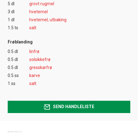
5 dl
grovt rugmel
3 dl
hvetemel
1 dl
hvetemel, utbaking
1.5 ts
salt
Frøblanding
0.5 dl
linfrø
0.5 dl
solsikkefrø
0.5 dl
gresskarfrø
0.5 ss
karve
1 ss
salt
SEND HANDLELISTE