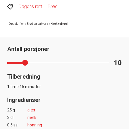
Dagens rett
Brød
Oppskrifter
/
Brød og bakverk
/
Knekkebrød
Antall porsjoner
10
Tilberedning
1 time 15 minutter
Ingredienser
25 g
gjær
3 dl
melk
0.5 ss
honning