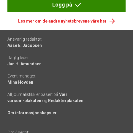
Logg på
Les mer om de andre nyhetsbrevene våre her
Footer
Ansvarlig redaktør:
Aase E. Jacobsen
-
Daglig leder:
links
Jan H. Amundsen
Event manager:
Mina Hovden
All journalistikk er basert på
Vær
varsom-plakaten
og
Redaktørplakaten
Om informasjonskapsler
Om Apéritif: