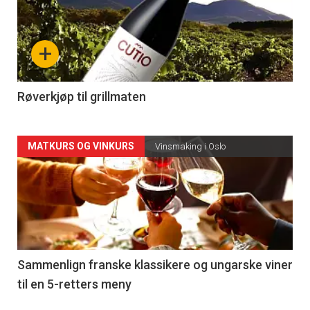
akkurat
nå
+
-
4
Røverkjøp til grillmaten
Forsiden
MATKURS OG VINKURS
Vinsmaking i Oslo
akkurat
nå
-
5
Sammenlign franske klassikere og ungarske viner
til en 5-retters meny