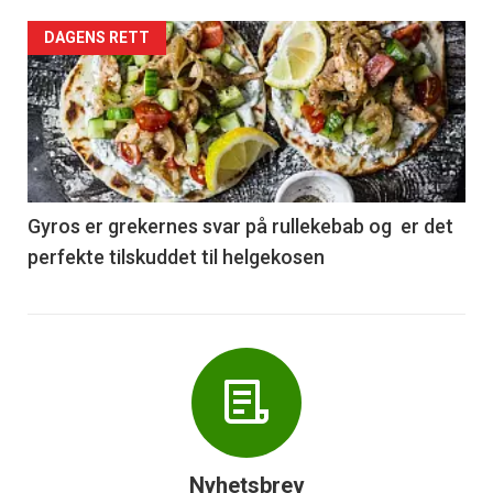
Forsiden
DAGENS RETT
akkurat
nå
-
6
Gyros er grekernes svar på rullekebab og er det
perfekte tilskuddet til helgekosen
Nyhetsbrev