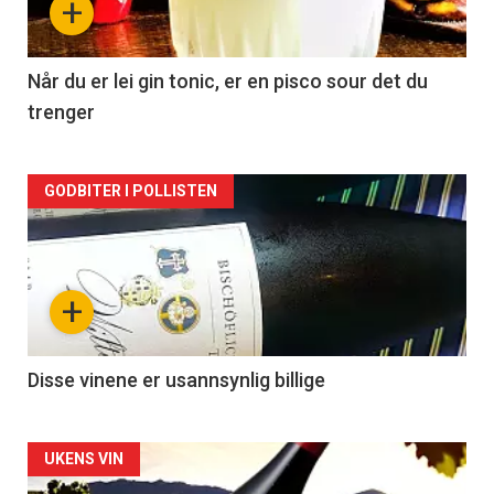
+
-
2
Når du er lei gin tonic, er en pisco sour det du
trenger
Forsiden
GODBITER I POLLISTEN
akkurat
nå
+
-
3
Disse vinene er usannsynlig billige
Forsiden
UKENS VIN