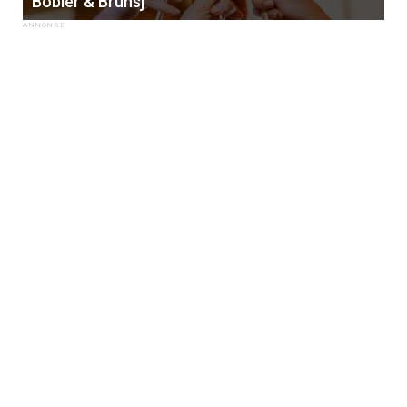
Bobler & Brunsj
×
Få ukentlige nyhetsbrev fra
Apéritif
Vi tilbyr flere ukentlige nyhetsbrev. Du
kan fritt velge hvilke du ønsker å få
tilsendt.
Registrer deg