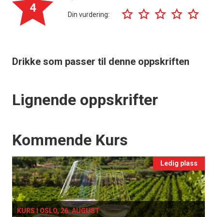
4
Din vurdering:
Drikke som passer til denne oppskriften
Lignende oppskrifter
Events
Kommende Kurs
Ledig plass
KURS I OSLO, 26. AUGUST