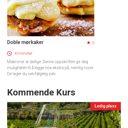
Doble mørkaker
5
40 minutter
Makroner er deilige. Denne oppskriften gir deg
muligheten til å legge noe ekstra på, nemlig roser.
De lager du selvfølgelig selv.
Events
Kommende Kurs
Ledig plass