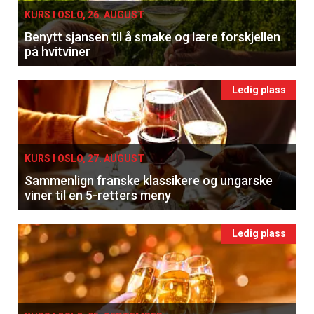
KURS I OSLO, 26. AUGUST
Benytt sjansen til å smake og lære forskjellen
på hvitviner
Ledig plass
KURS I OSLO, 27. AUGUST
Sammenlign franske klassikere og ungarske
viner til en 5-retters meny
Ledig plass