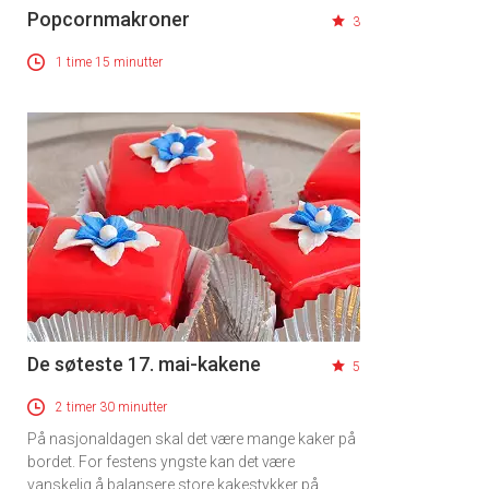
Popcornmakroner
3
1 time 15 minutter
De søteste 17. mai-kakene
5
2 timer 30 minutter
På nasjonaldagen skal det være mange kaker på
bordet. For festens yngste kan det være
vanskelig å balansere store kakestykker på