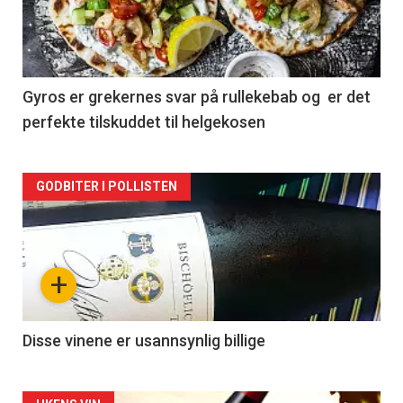
nå
-
2
Gyros er grekernes svar på rullekebab og er det
perfekte tilskuddet til helgekosen
Forsiden
GODBITER I POLLISTEN
akkurat
nå
+
-
3
Disse vinene er usannsynlig billige