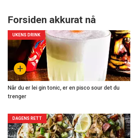
Forsiden akkurat nå
UKENS DRINK
+
Når du er lei gin tonic, er en pisco sour det du
trenger
Forsiden
DAGENS RETT
akkurat