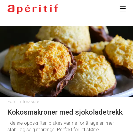
Foto: mtreasure
Kokosmakroner med sjokoladetrekk
I denne oppskriften brukes varme for å lage en mer
stabil og seig marengs. Perfekt for litt større