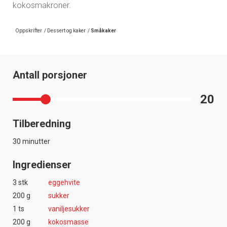
kokosmakroner.
Oppskrifter
/
Dessert og kaker
/
Småkaker
Antall porsjoner
20
Tilberedning
30 minutter
Ingredienser
3 stk
eggehvite
200 g
sukker
1 ts
vaniljesukker
200 g
kokosmasse