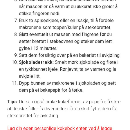
når massen er så varm at du akkurat ikke greier å
stikke fingeren nedi.
Bruk to spiseskjeer, eller en isskje, til å fordele
makronene som topper/kuler på stekebrettet.
Glatt eventuelt ut massen med fingrene før du
setter brettet i stekeovnen og steker dem lett
gylne i 12 minutter.
Sett dem forsiktig over på en bakerist til avkjøling.
Sjokoladetrekk:
Smelt mørk sjokolade og fløte i
en tykkbunnet kjele. Rør jevnt, ta av varmen og la
avkjøle litt.
Dypp bunnen av makronene i sjokoladen og sett
dem på et bakepapir for å tørke.
Tips:
Du kan også bruke kakeformer av papir for å sikre
at de ikke faller fra hverandre når du skal flytte dem fra
stekebrettet for avkjøling.
Lag din egen personlige kokebok enten ved å legge