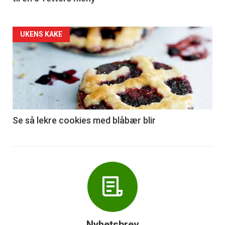
Forsiden
UKENS KAKE
akkurat
nå
-
6
Se så lekre cookies med blåbær blir
Nyhetsbrev