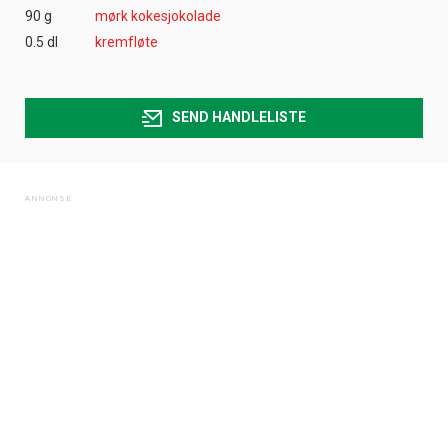
90 g
mørk kokesjokolade
0.5 dl
kremfløte
SEND HANDLELISTE