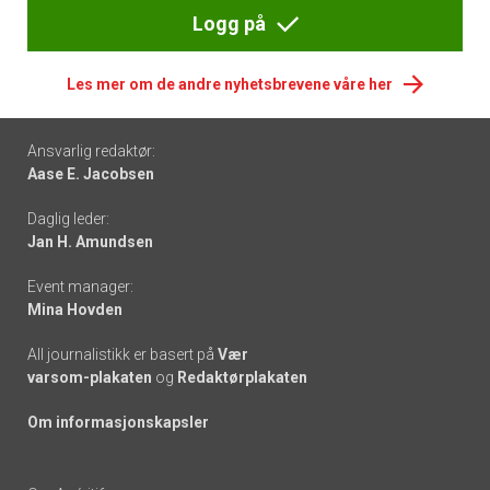
Logg på
Les mer om de andre nyhetsbrevene våre her
Footer
Ansvarlig redaktør:
Aase E. Jacobsen
-
Daglig leder:
links
Jan H. Amundsen
Event manager:
Mina Hovden
All journalistikk er basert på
Vær
varsom-plakaten
og
Redaktørplakaten
Om informasjonskapsler