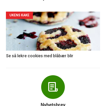
Forsiden
UKENS KAKE
akkurat
nå
-
6
Se så lekre cookies med blåbær blir
Nyhetsbrev