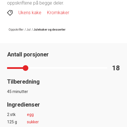
oppskriftene på begge deler.
Ukens kake
Kromkaker
Oppskrifter
/
Jul
/
Julekaker og desserter
Antall porsjoner
18
Tilberedning
45 minutter
Ingredienser
2 stk
egg
125 g
sukker