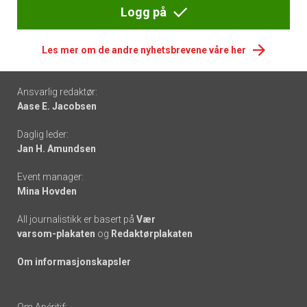
Logg på
Les mer om de andre nyhetsbrevene våre her
Footer
Ansvarlig redaktør:
Aase E. Jacobsen
-
Daglig leder:
links
Jan H. Amundsen
Event manager:
Mina Hovden
All journalistikk er basert på
Vær
varsom-plakaten
og
Redaktørplakaten
Om informasjonskapsler
Om Apéritif: