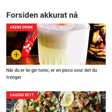
Forsiden akkurat nå
UKENS DRINK
+
Når du er lei gin tonic, er en pisco sour det du
trenger
Forsiden
DAGENS RETT
akkurat