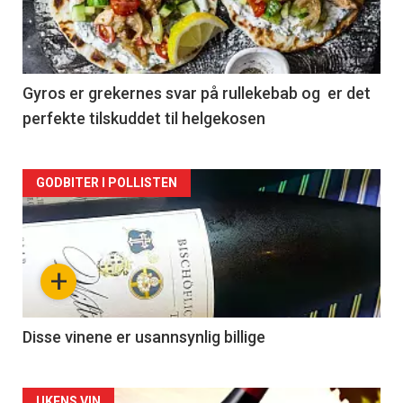
nå
-
2
Gyros er grekernes svar på rullekebab og er det
perfekte tilskuddet til helgekosen
Forsiden
GODBITER I POLLISTEN
akkurat
nå
+
-
3
Disse vinene er usannsynlig billige
UKENS VIN