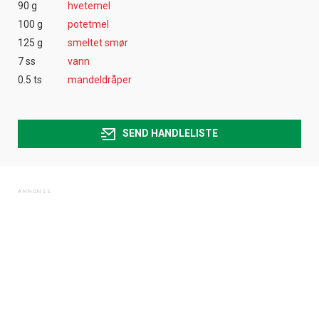
90 g
hvetemel
100 g
potetmel
125 g
smeltet smør
7 ss
vann
0.5 ts
mandeldråper
SEND HANDLELISTE