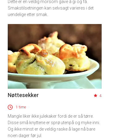
Dette er en veldig morsom gave å gi og få.
Smakstilsetningen kan selvsagt varieres i det
uendelige etter smak.
Nøttesekker
4
1 time
Mangle liker ikke julekaker fordi de er så tørre.
Disse små knyttene er sprø utenpå og myke inni.
Og ikke minst er de veldig raske å lage nå bare
noen dager før jul.