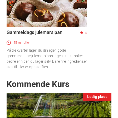
×
Gammeldags julemarsipan
4
Få ukentlige nyhetsbrev fra
45 minutter
Apéritif
På tre kvarter lager du din egen gode
Vi tilbyr flere ukentlige nyhetsbrev. Du
gammeldagse julemarsipan Ingen ting smaker
kan fritt velge hvilke du ønsker å få
bedre enn den du lager selv. Bare fire ingredienser
tilsendt.
skal til. Her er oppskriften.
Events
Kommende Kurs
Registrer deg
Ledig plass