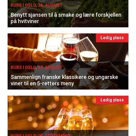
KURS I OSLO, 26. AUGUST
Benytt sjansen til å smake og lære forskjellen
på hvitviner
Ledig plass
KURS I OSLO, 27. AUGUST
Sammenlign franske klassikere og ungarske
viner til en 5-retters meny
Ledig plass
KURS I OSLO, 05. SEPTEMBER