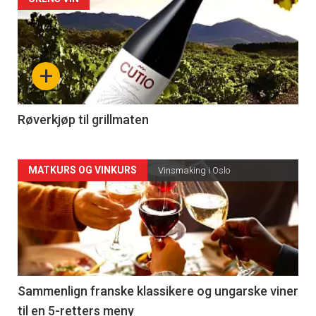
Forsiden
akkurat
nå
+
-
4
Røverkjøp til grillmaten
Forsiden
MATKURS OG VINKURS
Vinsmaking i Oslo
akkurat
nå
-
5
Sammenlign franske klassikere og ungarske viner
til en 5-retters meny