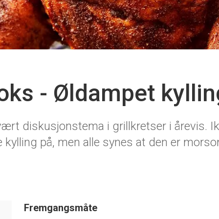
oks - Øldampet kyllin
t diskusjonstema i grillkretser i årevis. Ikk
e kylling på, men alle synes at den er mors
Fremgangsmåte