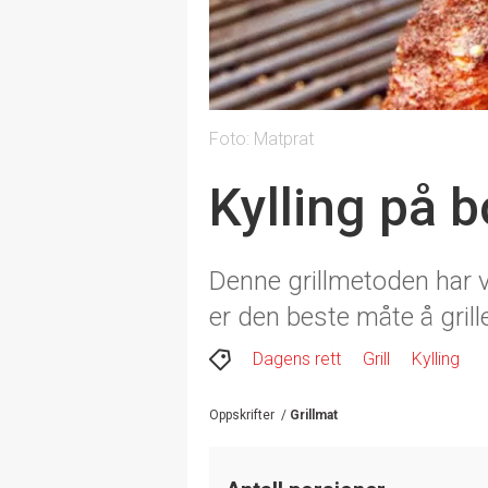
Foto: Matprat
Kylling på b
Denne grillmetoden har vær
er den beste måte å grill
Dagens rett
Grill
Kylling
Oppskrifter
/
Grillmat