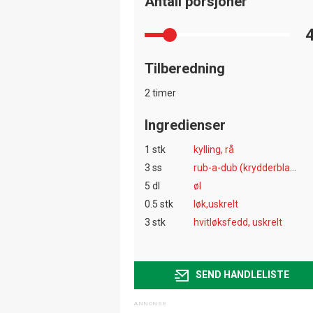
Antall porsjoner
Tilberedning
2 timer
Ingredienser
1 stk
kylling, rå
3 ss
rub-a-dub (krydderblanding)
5 dl
øl
0.5 stk
løk,uskrelt
3 stk
hvitløksfedd, uskrelt
SEND HANDLELISTE