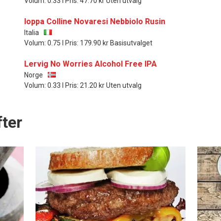
Volum: 0.33 l Pris: 47.70 kr Uten utvalg
Ioppa Colline Novaresi Nebbiolo Rusin
Italia
Volum: 0.75 l Pris: 179.90 kr Basisutvalget
Lervig No Worries Alcohol Free IPA
Norge
Volum: 0.33 l Pris: 21.20 kr Uten utvalg
ter