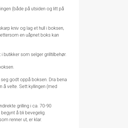
ingen (både på utsiden og litt på
arp kniv og lag et hull i boksen,
p, ettersom en uåpnet boks kan
i butikker som selger grilltilbehør.
lboksen.
r» seg godt oppå boksen. Dra bena
n å velte. Sett kyllingen (med
direkte grilling i ca. 70-90
 begynt å bli bevegelig.
 som renner ut, er klar.