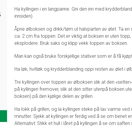
Ha kyllingen i en langpanne. Gni den inn med krydderbland
4
innsiden).
Åpne ølboksen og drikk/tøm ut halvparten av ølet. Ta en sk
ca. 2 cm fra toppen. Det er viktig at boksen er uten top
eksplodere. Bruk saks og klipp vekk toppen av boksen.
Man kan også bruke forskjellige stativer som er å få kjøpt 
Ha løk, hvitløk og krydderblanding oppi resten av ølet i ø
Tre kyllingen over toppen av ølboksen slik at den «sette
på kyllingen fremover, slik at den sitter utenpå boksen ute
boksen) på den kjølige delen av grillen.
Ha lokk på grillen, og la kyllingen steke på lav varme ved in
minutter. Sjekk at kyllingen er ferdig ved å se om benet er
Alternativt: Stikk et hull i låret på kyllingen å se om saften