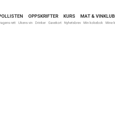
POLLISTEN
OPPSKRIFTER
KURS
MAT & VINKLUB
Menu
Dagens rett
Ukens vin
Drinker
Gavekort
Nyhetsbrev
Min kokebok
Mine 
Få ukentli
Vi tilbyr flere
kan fritt velge
tilsendt.
R