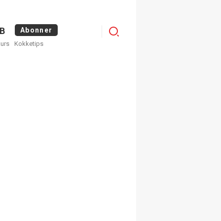
Logg
B
Abonner
kurs
Kokketips
inn
×
ge nyhetsbrev fra
Apéritif
 ukentlige nyhetsbrev. Du
 hvilke du ønsker å få
egistrer deg