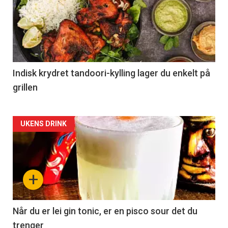
Indisk krydret tandoori-kylling lager du enkelt på
grillen
Forsiden
UKENS DRINK
akkurat
nå
+
-
2
Når du er lei gin tonic, er en pisco sour det du
trenger