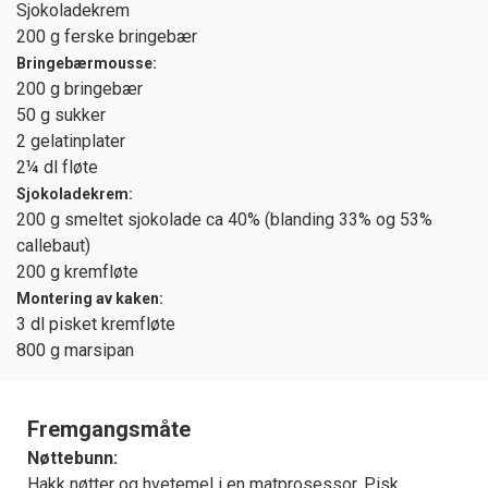
Sjokoladekrem
200 g ferske bringebær
Bringebærmousse:
200 g bringebær
50 g sukker
2 gelatinplater
2¼ dl fløte
Sjokoladekrem:
200 g smeltet sjokolade ca 40% (blanding 33% og 53%
callebaut)
200 g kremfløte
Montering av kaken:
3 dl pisket kremfløte
800 g marsipan
Fremgangsmåte
Nøttebunn:
Hakk nøtter og hvetemel i en matprosessor. Pisk