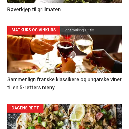
4
Røverkjøp til grillmaten
Forsiden
MATKURS OG VINKURS
Vinsmaking i Oslo
akkurat
nå
-
5
Sammenlign franske klassikere og ungarske viner
til en 5-retters meny
Forsiden
DAGENS RETT
akkurat