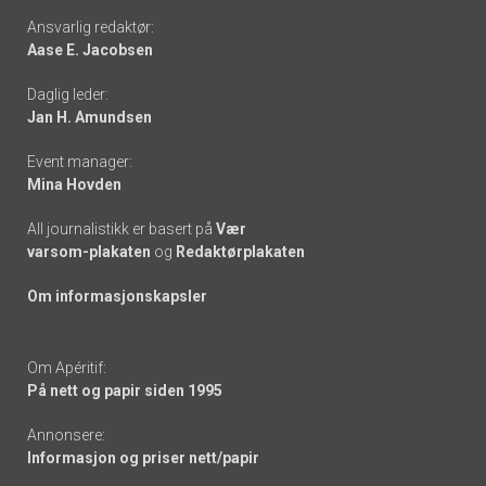
Footer
Ansvarlig redaktør:
Aase E. Jacobsen
-
Daglig leder:
links
Jan H. Amundsen
Event manager:
Mina Hovden
All journalistikk er basert på
Vær
varsom-plakaten
og
Redaktørplakaten
Om informasjonskapsler
Om Apéritif:
På nett og papir siden 1995
Annonsere:
Informasjon og priser nett/papir