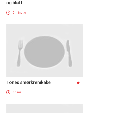
og bløtt
5 minutter
Tones smørkremkake
0
1 time