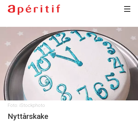
Foto: iStockphoto
Nyttårskake