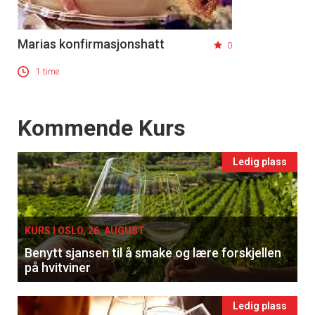
×
Marias konfirmasjonshatt
0
Få ukentlige nyhetsbrev fra
1 time
Apéritif
Vi tilbyr flere ukentlige nyhetsbrev. Du
kan fritt velge hvilke du ønsker å få
Events
Kommende Kurs
tilsendt.
Ledig plass
Registrer deg
KURS I OSLO, 26. AUGUST
Benytt sjansen til å smake og lære forskjellen
på hvitviner
Ledig plass