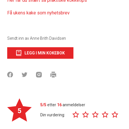
Her får du svært så praktiske kokketips
Få ukens kake som nyhetsbrev
Sendt inn av Anne Brith Davidsen
LEGG I MIN KOKEBOK
5/5
etter
16
anmeldelser
5
Din vurdering: