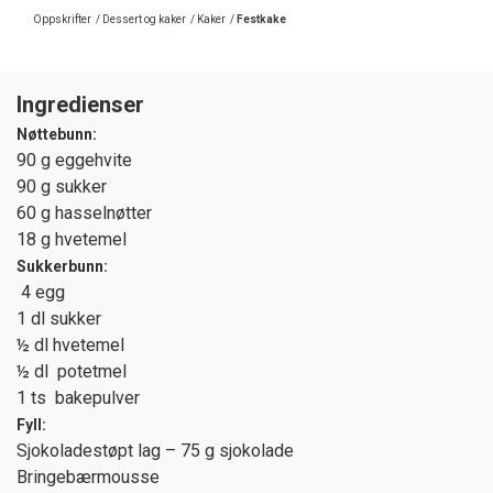
Oppskrifter
/
Dessert og kaker
/
Kaker
/
Festkake
Ingredienser
Nøttebunn:
90 g eggehvite
90 g sukker
60 g hasselnøtter
18 g hvetemel
Sukkerbunn:
4 egg
1 dl sukker
½ dl hvetemel
½ dl potetmel
1 ts bakepulver
Fyll:
Sjokoladestøpt lag – 75 g sjokolade
Bringebærmousse