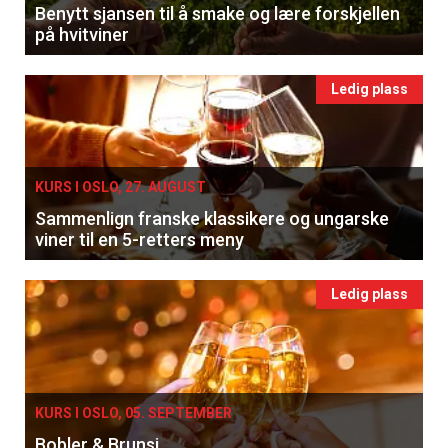
Benytt sjansen til å smake og lære forskjellen
på hvitviner
Ledig plass
KURS I OSLO, 27. AUGUST
Sammenlign franske klassikere og ungarske
viner til en 5-retters meny
Ledig plass
KURS I OSLO, 05. SEPTEMBER
Bobler & Brunsj