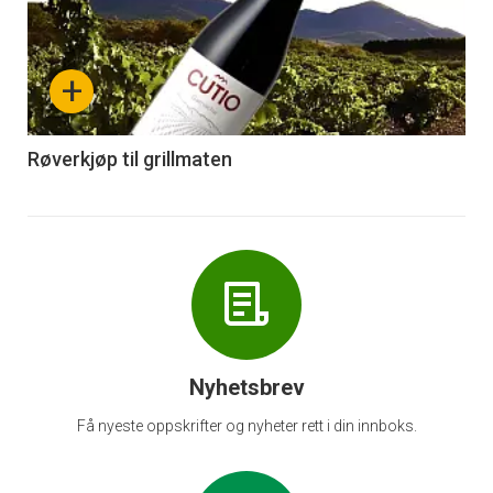
akkurat
nå
+
-
6
Røverkjøp til grillmaten
Nyhetsbrev
Få nyeste oppskrifter og nyheter rett i din innboks.