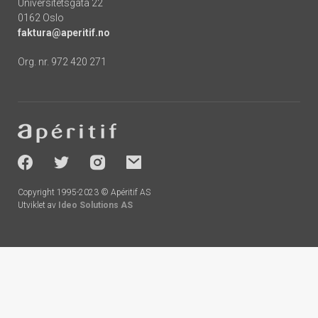
Universitetsgata 22
0162 Oslo
faktura@aperitif.no
Org. nr. 972 420 271
Footer
-
socials
Copyright 1995-2023 © Apéritif AS
Utviklet av
Ideo Solutions AS