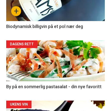
nå
+
-
4
Biodynamisk billigvin på et pol nær deg
Forsiden
DAGENS RETT
akkurat
nå
-
5
By på en sommerlig pastasalat - din nye favoritt
Forsiden
UKENS VIN