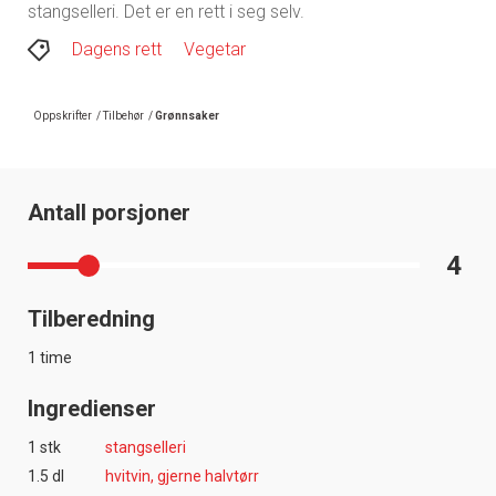
stangselleri. Det er en rett i seg selv.
Dagens rett
Vegetar
Oppskrifter
/
Tilbehør
/
Grønnsaker
Antall porsjoner
4
Tilberedning
1 time
Ingredienser
1 stk
stangselleri
1.5 dl
hvitvin, gjerne halvtørr