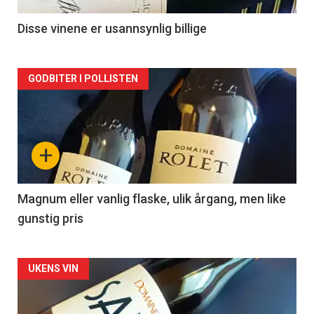
-
2
Disse vinene er usannsynlig billige
Forsiden
GODBITER I POLLISTEN
akkurat
nå
+
-
3
Magnum eller vanlig flaske, ulik årgang, men like
gunstig pris
Forsiden
UKENS VIN
akkurat