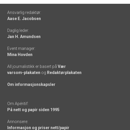
Footer
Ansvarlig redaktør:
Aase E. Jacobsen
-
Daglig leder:
links
Jan H. Amundsen
Event manager:
Mina Hovden
All journalistikk er basert på
Vær
varsom-plakaten
og
Redaktørplakaten
Om informasjonskapsler
Om Apéritif:
På nett og papir siden 1995
Annonsere:
Informasjon og priser nett/papir