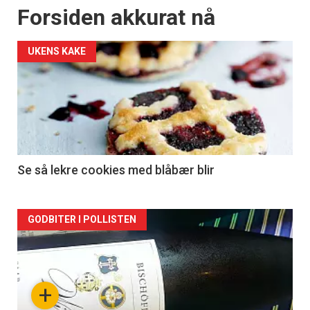
Forsiden akkurat nå
UKENS KAKE
Se så lekre cookies med blåbær blir
Forsiden
GODBITER I POLLISTEN
akkurat
nå
+