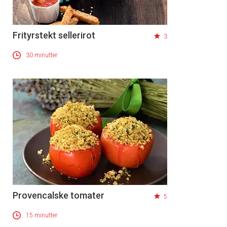
Frityrstekt sellerirot
3
30 minutter
Provencalske tomater
5
15 minutter