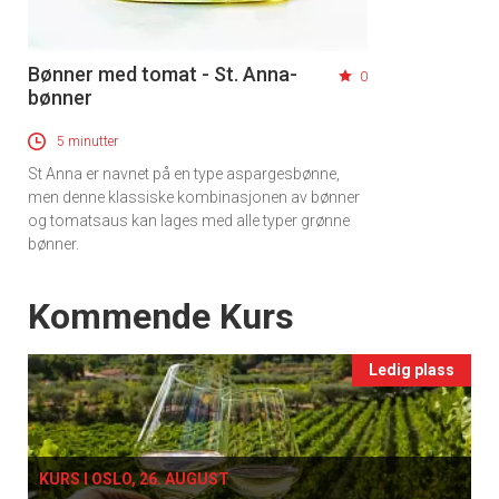
Bønner med tomat - St. Anna-
0
bønner
5 minutter
St Anna er navnet på en type aspargesbønne,
men denne klassiske kombinasjonen av bønner
og tomatsaus kan lages med alle typer grønne
bønner.
Events
Kommende Kurs
Ledig plass
KURS I OSLO, 26. AUGUST