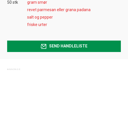
50 stk
gram smør
revet parmesan eller grana padana
salt og pepper
friske urter
SEND HANDLELISTE