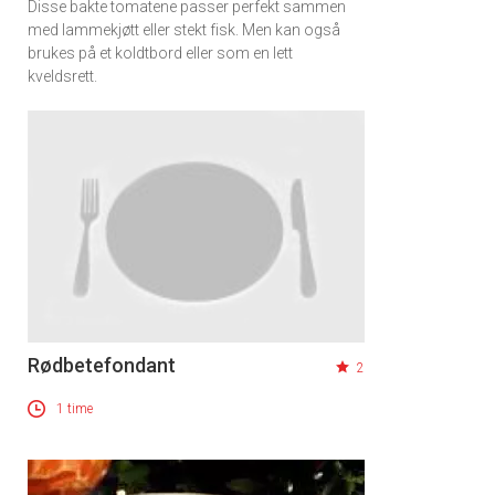
Disse bakte tomatene passer perfekt sammen
med lammekjøtt eller stekt fisk. Men kan også
brukes på et koldtbord eller som en lett
kveldsrett.
Rødbetefondant
2
1 time