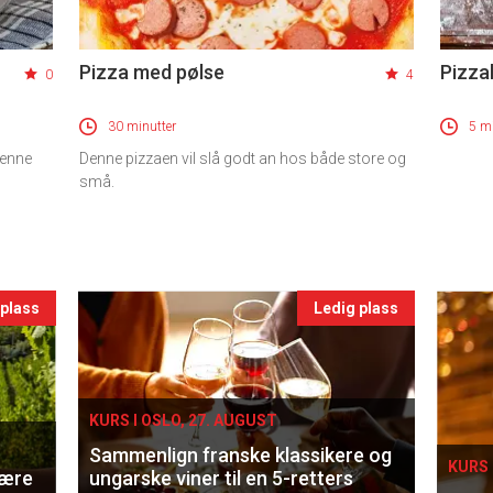
Pizza med pølse
Pizza
0
4
30 minutter
5 mi
denne
Denne pizzaen vil slå godt an hos både store og
små.
 plass
Ledig plass
KURS I OSLO, 27. AUGUST
Sammenlign franske klassikere og
KURS 
lære
ungarske viner til en 5-retters