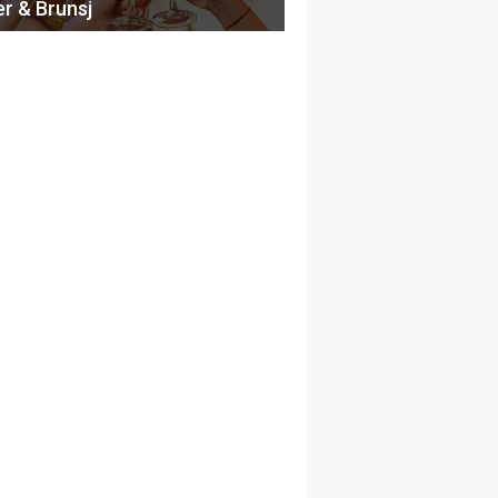
er & Brunsj