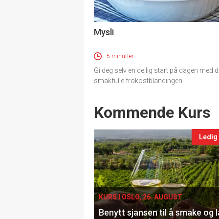
Mysli
5 minutter
Gi deg selv en deilig start på dagen med 
smakfulle frokostblandingen.
Events
Kommende Kurs
Ledig
KURS I OSLO, 26. AUGUST
Benytt sjansen til å smake og 