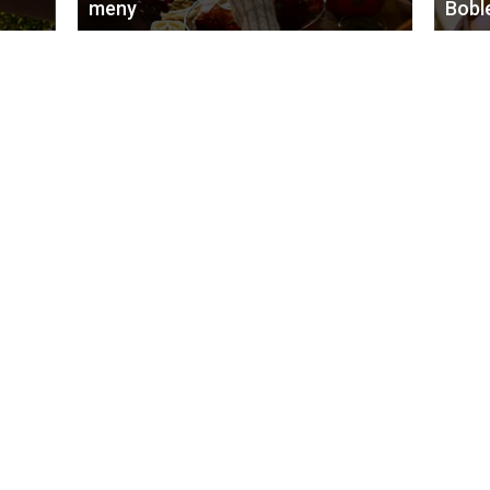
meny
Bobl