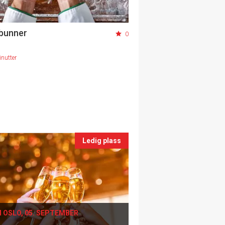
bunner
0
nutter
Ledig plass
I OSLO, 05. SEPTEMBER