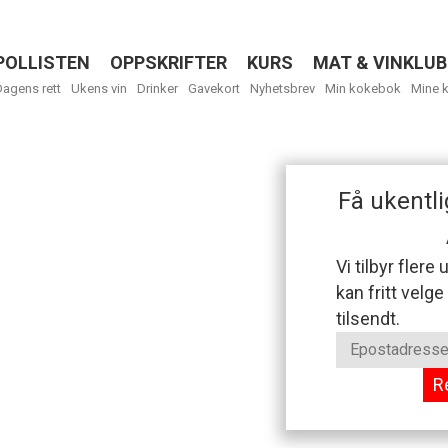
POLLISTEN
OPPSKRIFTER
KURS
MAT & VINKLUB
Menu
Dagens rett
Ukens vin
Drinker
Gavekort
Nyhetsbrev
Min kokebok
Mine 
Få ukentli
Vi tilbyr flere
kan fritt velge
tilsendt.
R