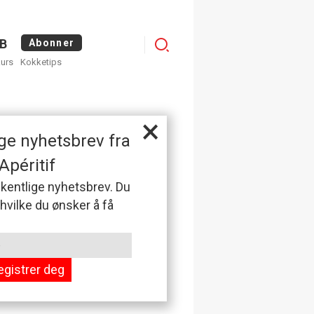
Logg
B
Abonner
kurs
Kokketips
inn
×
ge nyhetsbrev fra
Apéritif
 ukentlige nyhetsbrev. Du
 hvilke du ønsker å få
egistrer deg