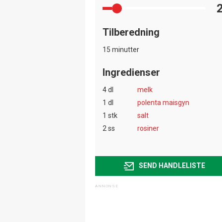
Tilberedning
15 minutter
Ingredienser
4 dl
melk
1 dl
polenta maisgyn
1 stk
salt
2 ss
rosiner
SEND HANDLELISTE