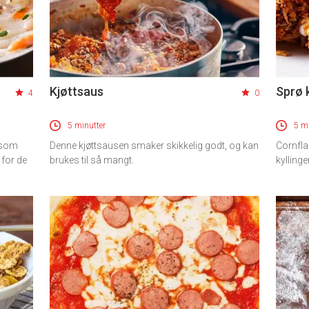
Kjøttsaus
Sprø k
4
0
5 minutter
5 mi
e som
Denne kjøttsausen smaker skikkelig godt, og kan
Cornfla
 for de
brukes til så mangt.
kyllinge