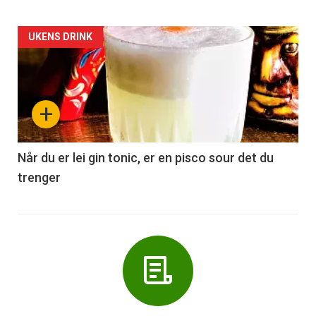
Forsiden
UKENS DRINK
akkurat
nå
+
-
6
Når du er lei gin tonic, er en pisco sour det du
trenger