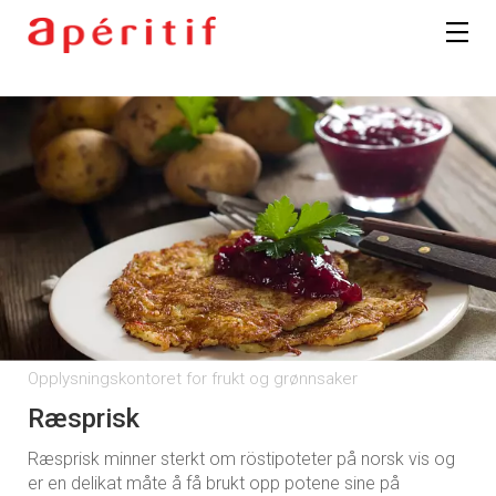
Opplysningskontoret for frukt og grønnsaker
Ræsprisk
Ræsprisk minner sterkt om röstipoteter på norsk vis og
er en delikat måte å få brukt opp potene sine på