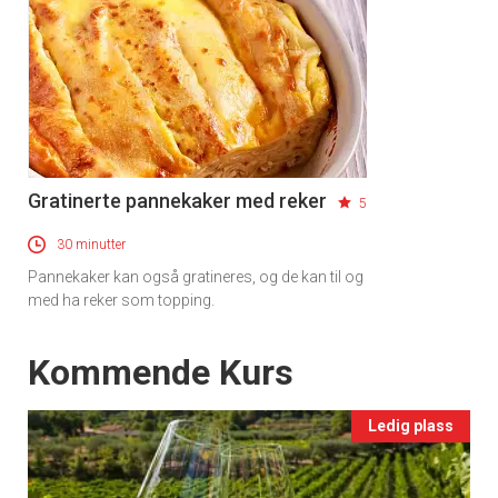
Gratinerte pannekaker med reker
5
30 minutter
Pannekaker kan også gratineres, og de kan til og
med ha reker som topping.
Events
Kommende Kurs
Ledig plass