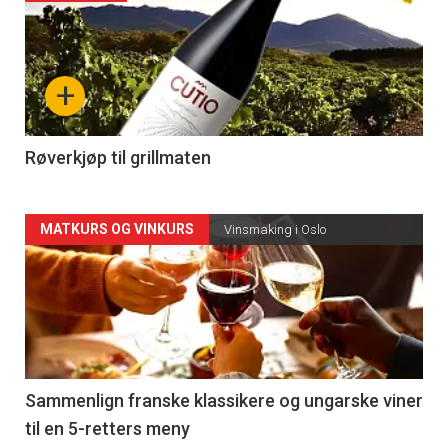
akkurat
nå
+
-
4
Røverkjøp til grillmaten
Forsiden
MATKURS OG VINKURS
Vinsmaking i Oslo
akkurat
nå
-
5
Sammenlign franske klassikere og ungarske viner
til en 5-retters meny