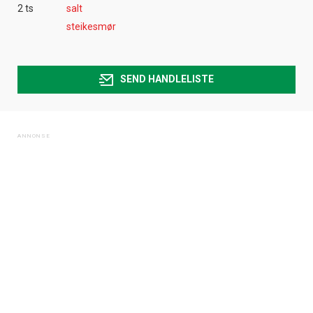
2 ts
salt
steikesmør
SEND HANDLELISTE