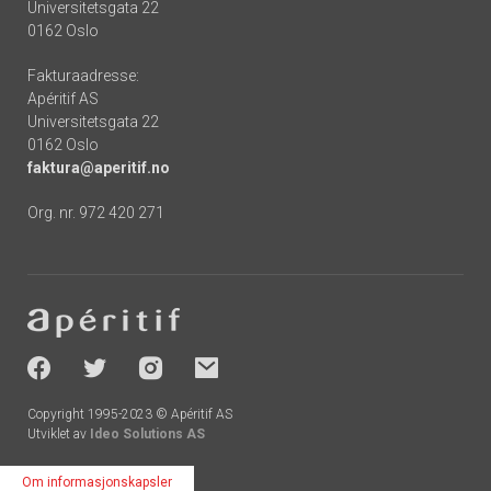
Universitetsgata 22
0162 Oslo
Fakturaadresse:
Apéritif AS
Universitetsgata 22
0162 Oslo
faktura@aperitif.no
Org. nr. 972 420 271
Footer
-
socials
Copyright 1995-2023 © Apéritif AS
Utviklet av
Ideo Solutions AS
Om informasjonskapsler