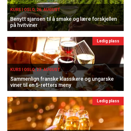
KURS I OSLO, 26. AUGUST
Benytt sjansen til å smake og lære forskjellen
på hvitviner
Ledig plass
KURS I OSLO, 27. AUGUST
Sammenlign franske klassikere og ungarske
viner til en 5-retters meny
Ledig plass