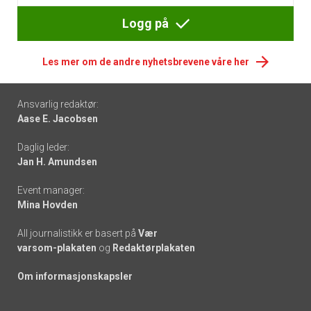
Logg på
Les mer om de andre nyhetsbrevene våre her
Footer
Ansvarlig redaktør:
Aase E. Jacobsen
-
Daglig leder:
links
Jan H. Amundsen
Event manager:
Mina Hovden
All journalistikk er basert på
Vær
varsom-plakaten
og
Redaktørplakaten
Om informasjonskapsler