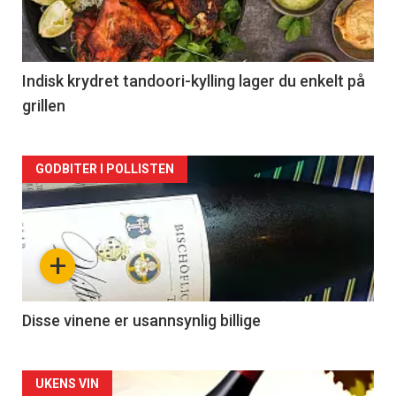
nå
-
2
Indisk krydret tandoori-kylling lager du enkelt på
grillen
Forsiden
GODBITER I POLLISTEN
akkurat
nå
+
-
3
Disse vinene er usannsynlig billige
Forsiden
UKENS VIN