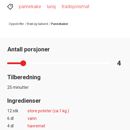
pannekake
lunsj
tradisjonsmat
Oppskrifter
/
Brød og bakverk
/
Pannekaker
Antall porsjoner
4
Tilberedning
25 minutter
Ingredienser
12 stk
store poteter (ca.1 kg )
6 dl
vann
4 dl
havremel