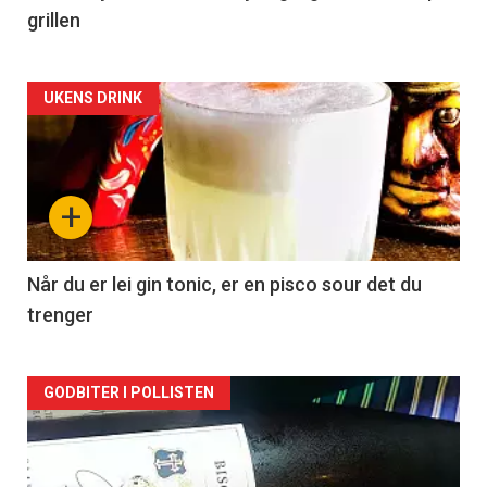
grillen
Forsiden
UKENS DRINK
akkurat
nå
+
-
2
Når du er lei gin tonic, er en pisco sour det du
trenger
Forsiden
GODBITER I POLLISTEN
akkurat