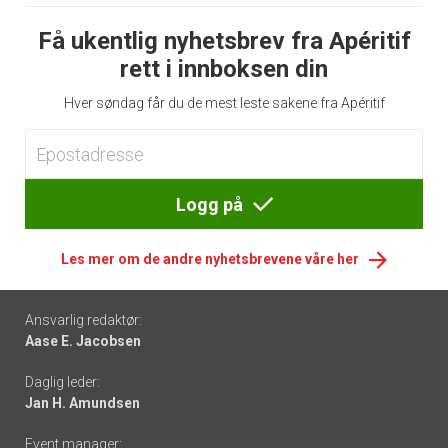
Få ukentlig nyhetsbrev fra Apéritif
rett i innboksen din
Hver søndag får du de mest leste sakene fra Apéritif
Logg på
Les mer om de andre nyhetsbrevene våre her
Footer
Ansvarlig redaktør:
Aase E. Jacobsen
-
Daglig leder:
links
Jan H. Amundsen
Event manager: