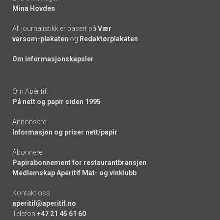
Mina Hovden
All journalistikk er basert på
Vær
varsom-plakaten
og
Redaktørplakaten
Om informasjonskapsler
Om Apéritif:
På nett og papir siden 1995
Annonsere:
Informasjon og priser nett/papir
Abonnere:
Papirabonnement for restaurantbransjen
Medlemskap Apéritif Mat- og vinklubb
Kontakt oss:
aperitif@aperitif.no
Telefon
+47 21 45 61 60