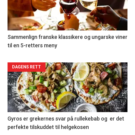
nå
-
5
Sammenlign franske klassikere og ungarske viner
til en 5-retters meny
Forsiden
DAGENS RETT
akkurat
nå
-
6
Gyros er grekernes svar på rullekebab og er det
perfekte tilskuddet til helgekosen