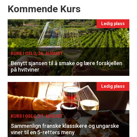
Events
Kommende Kurs
Ledig plass
KURS I OSLO, 26. AUGUST
Benytt sjansen til å smake og lære forskjellen
på hvitviner
Ledig plass
KURS I OSLO, 27. AUGUST
Sammenlign franske klassikere og ungarske
viner til en 5-retters meny