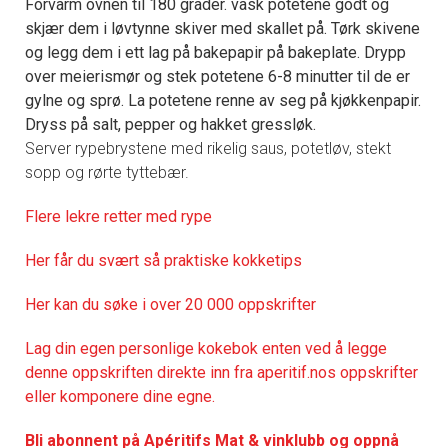
Forvarm ovnen til 180 grader. vask potetene godt og
skjær dem i løvtynne skiver med skallet på. Tørk skivene
og legg dem i ett lag på bakepapir på bakeplate. Drypp
over meierismør og stek potetene 6-8 minutter til de er
gylne og sprø. La potetene renne av seg på kjøkkenpapir.
Dryss på salt, pepper og hakket gressløk.
Server rypebrystene med rikelig saus, potetløv, stekt
sopp og rørte tyttebær.
Flere lekre retter med rype
Her får du svært så praktisk
e kokketips
Her kan du søke i over 20 000 oppskrifter
Lag din egen personlige kokebok enten ved å legge
denne oppskriften direkte inn fra aperitif.nos oppskrifter
eller komponere dine egne.
Bli abonnent på Apéritifs Mat & vinklubb og oppnå