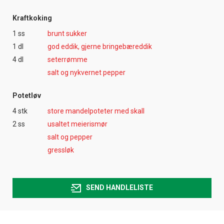
Kraftkoking
1 ss
brunt sukker
1 dl
god eddik, gjerne bringebæreddik
4 dl
seterrømme
salt og nykvernet pepper
Potetløv
4 stk
store mandelpoteter med skall
2 ss
usaltet meierismør
salt og pepper
gressløk
SEND HANDLELISTE