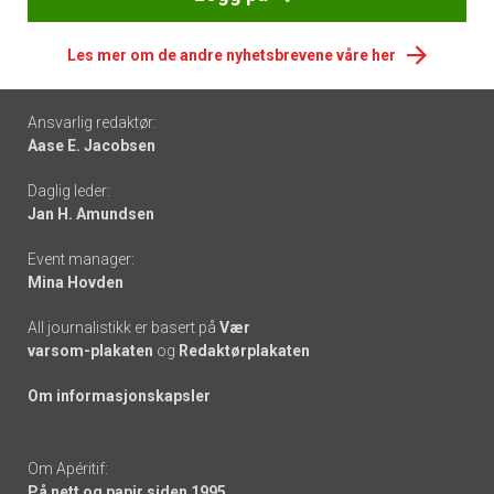
Les mer om de andre nyhetsbrevene våre her
Footer
Ansvarlig redaktør:
Aase E. Jacobsen
-
Daglig leder:
links
Jan H. Amundsen
Event manager:
Mina Hovden
All journalistikk er basert på
Vær
varsom-plakaten
og
Redaktørplakaten
Om informasjonskapsler
Om Apéritif:
På nett og papir siden 1995