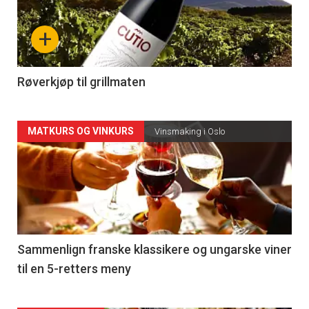
nå
+
-
4
Røverkjøp til grillmaten
Forsiden
MATKURS OG VINKURS
Vinsmaking i Oslo
akkurat
nå
-
5
Sammenlign franske klassikere og ungarske viner
til en 5-retters meny