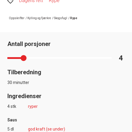
Dagens rett
Rype
Oppskrifter
/
Kylling og fjærkre
/
Skogsfugl
/
Rype
Antall porsjoner
4
Tilberedning
30 minutter
Ingredienser
4 stk
ryper
Saus
5 dl
god kraft (se under)