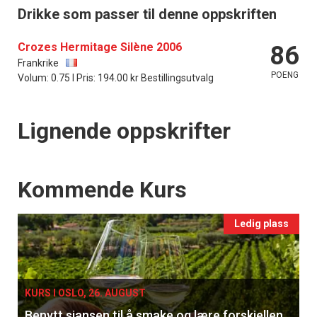
Drikke som passer til denne oppskriften
Crozes Hermitage Silène 2006
86
Frankrike
POENG
Volum: 0.75 l Pris: 194.00 kr Bestillingsutvalg
Lignende oppskrifter
Events
Kommende Kurs
Ledig plass
KURS I OSLO, 26. AUGUST
Benytt sjansen til å smake og lære forskjellen