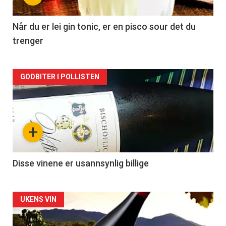
-
2
Når du er lei gin tonic, er en pisco sour det du
trenger
Forsiden
GODBITER I POLLISTEN
akkurat
nå
+
-
3
Disse vinene er usannsynlig billige
Forsiden
UKENS VIN
akkurat