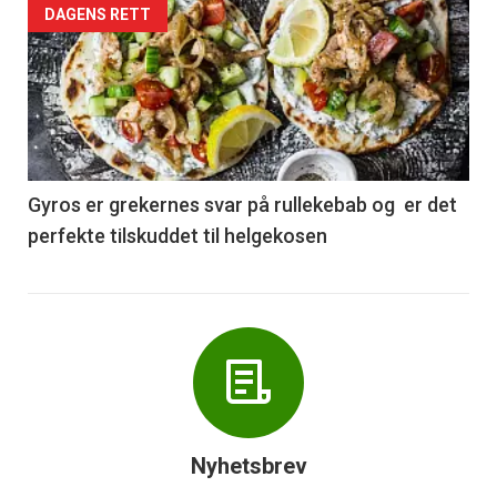
Forsiden
DAGENS RETT
akkurat
nå
-
6
Gyros er grekernes svar på rullekebab og er det
perfekte tilskuddet til helgekosen
Nyhetsbrev