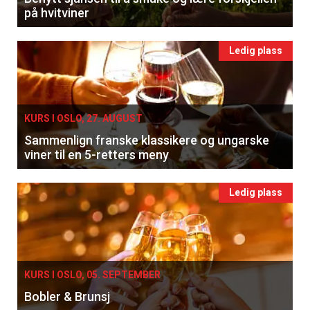
på hvitviner
Ledig plass
KURS I OSLO, 27. AUGUST
Sammenlign franske klassikere og ungarske
viner til en 5-retters meny
Ledig plass
KURS I OSLO, 05. SEPTEMBER
Bobler & Brunsj