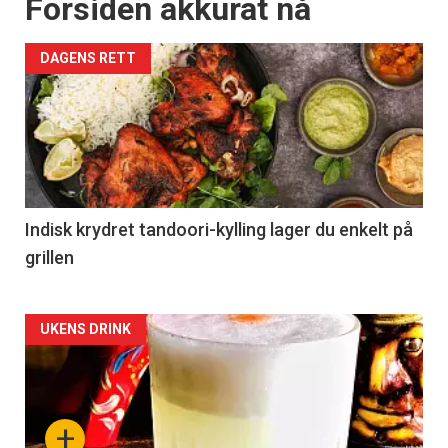
Forsiden akkurat nå
DAGENS RETT
Indisk krydret tandoori-kylling lager du enkelt på
grillen
Forsiden
UKENS DRINK
akkurat
nå
+