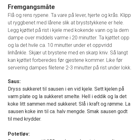
Fremgangsmåte
Flå og rens rypene. Ta vare på lever, hjerte og krås. Klipp
ut ryggbenet med lårene slik at bryststykkene er hele.
Legg kjøttet på rist i kjele med kokende vann og la dem
dampe over middels varme i 20 minutter. Ta kjøttet opp
og la det hvile ca. 10 minutter under et oppvridd
linhånkle. Skjær ut brystene med en skarp kniv. Så langt
kan kjøttet forberedes før gjestene kommer. Like før
servering dampes filetene 2-3 minutter på rist under lokk.
Saus:
Dryss sukkeret til sausen i en vid kjele. Sett kjelen på
varm plate og la sukkeret smelte. Hell i eddik og la det
koke litt sammen med sukkeret. Slå i kraft og rømme. La
sausen koke inn til ca. halv mengde. Smak sausen godt
til med krydder.
Potetløv: