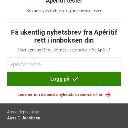
Apéritif tester
Se våre nyeste øl-, vin- og brennevinstester.
Få ukentlig nyhetsbrev fra Apéritif
rett i innboksen din
Hver søndag får du de mest leste sakene fra Apéritif
Logg på
Les mer om de andre nyhetsbrevene våre her
Footer
Ansvarlig redaktør:
Aase E. Jacobsen
-