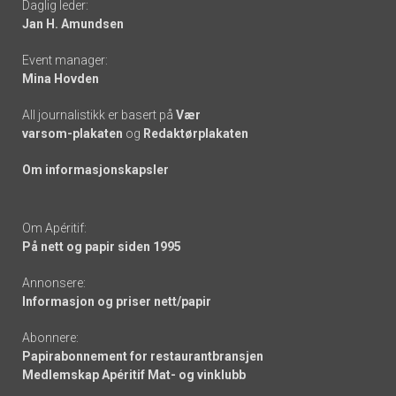
Daglig leder:
links
Jan H. Amundsen
Event manager:
Mina Hovden
All journalistikk er basert på
Vær
varsom-plakaten
og
Redaktørplakaten
Om informasjonskapsler
Om Apéritif:
På nett og papir siden 1995
Annonsere:
Informasjon og priser nett/papir
Abonnere:
Papirabonnement for restaurantbransjen
Medlemskap Apéritif Mat- og vinklubb