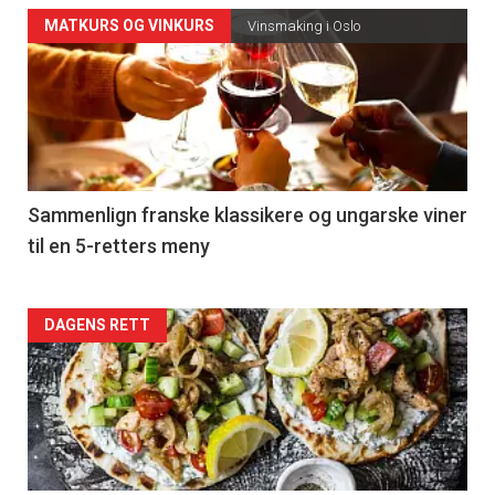
Forsiden
MATKURS OG VINKURS
Vinsmaking i Oslo
akkurat
nå
-
5
Sammenlign franske klassikere og ungarske viner
til en 5-retters meny
Forsiden
DAGENS RETT
akkurat
nå
-