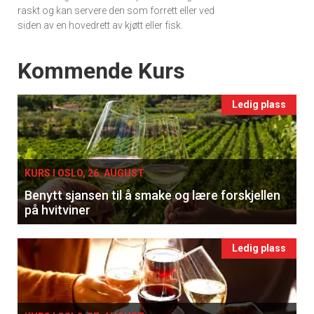
raskt og kan servere den som forrett eller ved
siden av en hovedrett av kjøtt eller fisk.
Events
Kommende Kurs
Ledig plass
×
KURS I OSLO, 26. AUGUST
Få ukentlige nyhetsbrev fra
Benytt sjansen til å smake og lære forskjellen
Apéritif
på hvitviner
Vi tilbyr flere ukentlige nyhetsbrev. Du
kan fritt velge hvilke du ønsker å få
Ledig plass
tilsendt.
Registrer deg