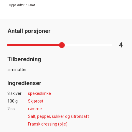
Oppskrifter
/
Salat
Antall porsjoner
4
Tilberedning
5 minutter
Ingredienser
8 skiver
spekeskinke
100 g
Skjørost
2 ss
rømme
Salt, pepper, sukker og sitronsaft
Fransk dressing (olje)