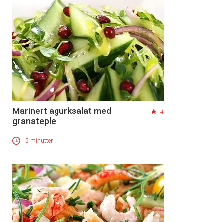
Marinert agurksalat med
4
granateple
5 minutter