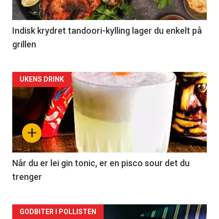
Indisk krydret tandoori-kylling lager du enkelt på
grillen
Forsiden
UKENS DRINK
akkurat
nå
+
-
2
Når du er lei gin tonic, er en pisco sour det du
trenger
Forsiden
GODBITER I POLLISTEN