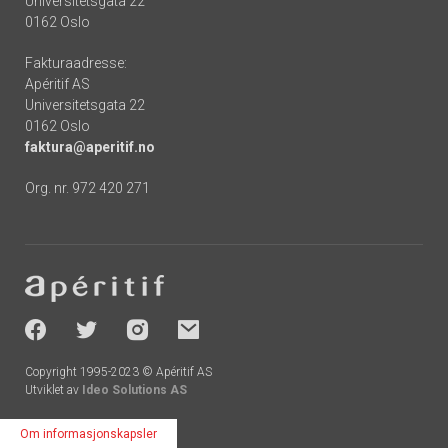
Universitetsgata 22
0162 Oslo
Fakturaadresse:
Apéritif AS
Universitetsgata 22
0162 Oslo
faktura@aperitif.no
Org. nr. 972 420 271
Footer
-
socials
Copyright 1995-2023 © Apéritif AS
Utviklet av
Ideo Solutions AS
Om informasjonskapsler