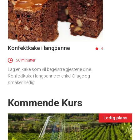
Konfektkake i langpanne
4
50 minutter
Lag en kake som vil begeistre gjestene dine.
Konfektkake i langpanne er enkel å lage og
smaker herlig.
Events
Kommende Kurs
Ledig plass