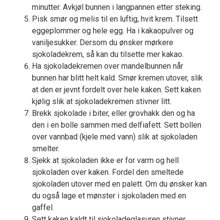
minutter. Avkjøl bunnen i langpannen etter steking.
Pisk smør og melis til en luftig, hvit krem. Tilsett
eggeplommer og hele egg. Ha i kakaopulver og
vaniljesukker. Dersom du ønsker mørkere
sjokoladekrem, så kan du tilsette mer kakao.
Ha sjokoladekremen over mandelbunnen når
bunnen har blitt helt kald. Smør kremen utover, slik
at den er jevnt fordelt over hele kaken. Sett kaken
kjølig slik at sjokoladekremen stivner litt.
Brekk sjokolade i biter, eller grovhakk den og ha
den i en bolle sammen med delfiafett. Sett bollen
over vannbad (kjele med vann) slik at sjokoladen
smelter.
Sjekk at sjokoladen ikke er for varm og hell
sjokoladen over kaken. Fordel den smeltede
sjokoladen utover med en palett. Om du ønsker kan
du også lage et mønster i sjokoladen med en
gaffel.
Sett kaken kaldt til sjokoladeglasuren stivner.