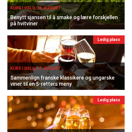
KURS I OSLO, 26. AUGUST
Benytt sjansen til å smake og lære forskjellen
på hvitviner
Ledig plass
KURS I OSLO, 27. AUGUST
Sammenlign franske klassikere og ungarske
viner til en 5-retters meny
Ledig plass