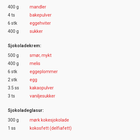
400 g
mandler
4 ts
bakepulver
6 stk
eggehviter
400 g
sukker
Sjokoladekrem:
500 g
smør, mykt
400 g
melis
6 stk
eggeplommer
2 stk
egg
3.5 ss
kakaopulver
3 ts
vaniljesukker
Sjokoladeglasur:
300 g
mørk kokesjokolade
1 ss
kokosfett (delfiafett)