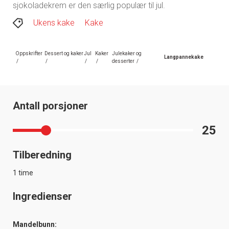
sjokoladekrem er den særlig populær til jul.
Ukens kake
Kake
Oppskrifter
Dessert og kaker
Jul
Kaker
Julekaker og
Langpannekake
/
/
/
/
desserter
/
Antall porsjoner
25
Tilberedning
1 time
Ingredienser
Mandelbunn: