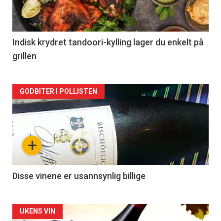
nå
-
2
Indisk krydret tandoori-kylling lager du enkelt på
grillen
Forsiden
GODBITER I POLLISTEN
akkurat
nå
+
-
3
Disse vinene er usannsynlig billige
Forsiden
UKENS VIN