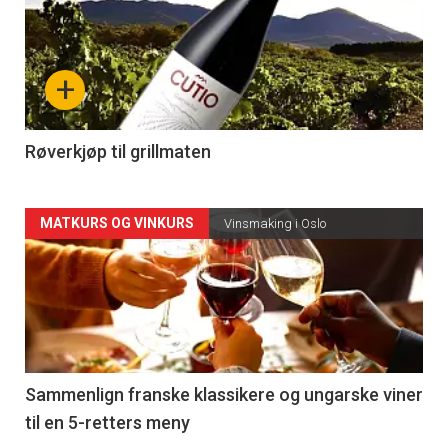
akkurat
nå
+
-
4
Røverkjøp til grillmaten
Forsiden
MATKURS OG VINKURS
Vinsmaking i Oslo
akkurat
nå
-
5
Sammenlign franske klassikere og ungarske viner
til en 5-retters meny