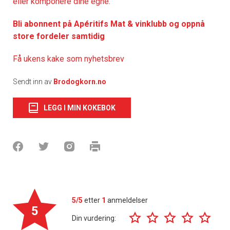
eller komponere dine egne.
Bli abonnent på Apéritifs Mat & vinklubb og oppnå
store fordeler samtidig
Få ukens kake som nyhetsbrev
Sendt inn av
Brodogkorn.no
LEGG I MIN KOKEBOK
5/5
etter
1
anmeldelser
5
Din vurdering: