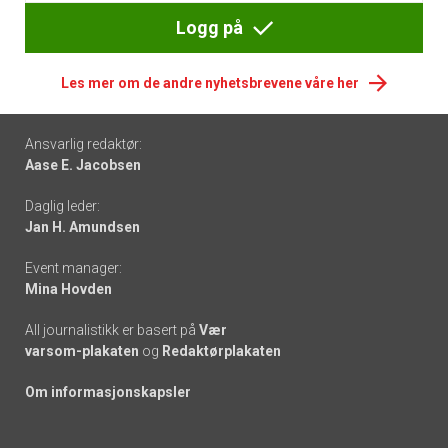
Logg på
Les mer om de andre nyhetsbrevene våre her
Footer
Ansvarlig redaktør:
Aase E. Jacobsen
-
Daglig leder:
links
Jan H. Amundsen
Event manager:
Mina Hovden
All journalistikk er basert på
Vær
varsom-plakaten
og
Redaktørplakaten
Om informasjonskapsler