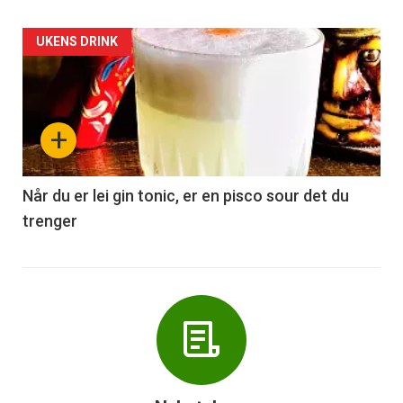
Forsiden
UKENS DRINK
akkurat
nå
+
-
6
Når du er lei gin tonic, er en pisco sour det du
trenger