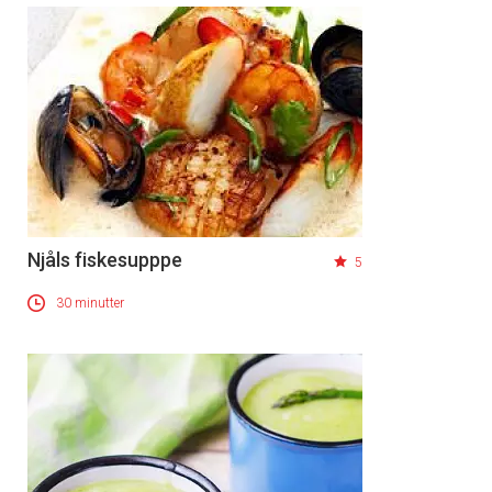
Njåls fiskesupppe
5
30 minutter