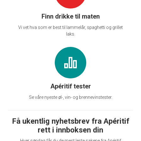
Finn drikke til maten
Vi vet hva som er best til lammelår, spaghetti og grillet
laks.
Apéritif tester
Se våre nyeste øl-, vin- og brennevinstester.
Få ukentlig nyhetsbrev fra Apéritif
rett i innboksen din
Hver søndag får du de mest leste sakene fra Apéritif