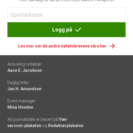
Logg på
Les mer om de andre nyhetsbrevene våre her
Footer
Ansvarlig redaktør:
Aase E. Jacobsen
-
Daglig leder:
links
Jan H. Amundsen
Event manager:
Mina Hovden
All journalistikk er basert på
Vær
varsom-plakaten
og
Redaktørplakaten