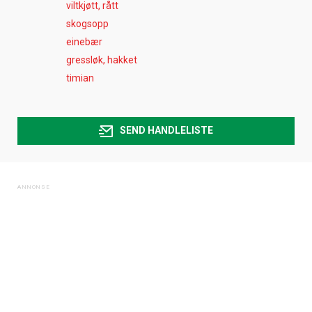
viltkjøtt, rått
skogsopp
einebær
gressløk, hakket
timian
SEND HANDLELISTE