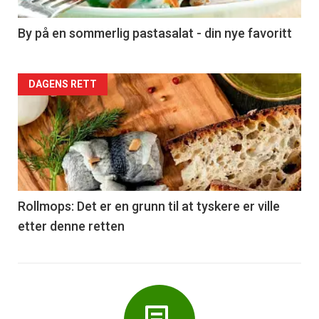
-
5
By på en sommerlig pastasalat - din nye favoritt
Forsiden
DAGENS RETT
akkurat
nå
-
6
Rollmops: Det er en grunn til at tyskere er ville
etter denne retten