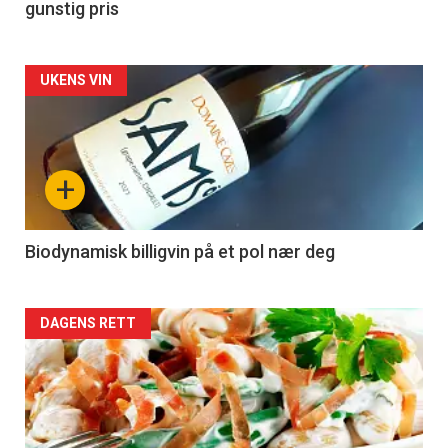
gunstig pris
Forsiden
UKENS VIN
akkurat
nå
+
-
4
Biodynamisk billigvin på et pol nær deg
Forsiden
DAGENS RETT
akkurat
nå