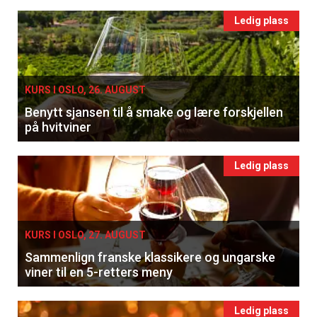
Ledig plass
KURS I OSLO, 26. AUGUST
Benytt sjansen til å smake og lære forskjellen
på hvitviner
Ledig plass
KURS I OSLO, 27. AUGUST
Sammenlign franske klassikere og ungarske
viner til en 5-retters meny
Ledig plass