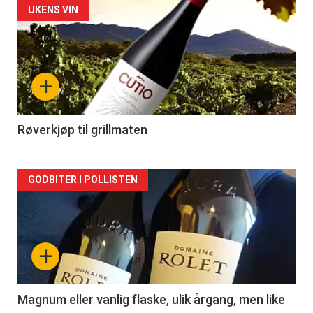
Forsiden
UKENS VIN
akkurat
nå
+
-
2
Røverkjøp til grillmaten
Forsiden
GODBITER I POLLISTEN
akkurat
nå
+
-
3
Magnum eller vanlig flaske, ulik årgang, men like