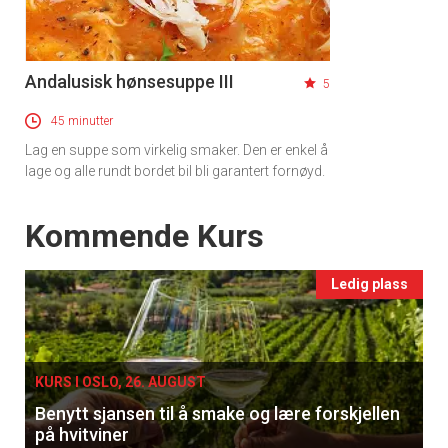
Andalusisk hønsesuppe III
5
45 minutter
Lag en suppe som virkelig smaker. Den er enkel å
lage og alle rundt bordet bil bli garantert fornøyd.
Events
Kommende Kurs
Ledig plass
KURS I OSLO, 26. AUGUST
Benytt sjansen til å smake og lære forskjellen
på hvitviner