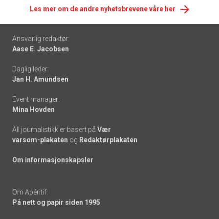
Les mer om de andre nyhetsbrevene våre her
Footer
Ansvarlig redaktør:
Aase E. Jacobsen
-
Daglig leder:
links
Jan H. Amundsen
Event manager:
Mina Hovden
All journalistikk er basert på
Vær
varsom-plakaten
og
Redaktørplakaten
Om informasjonskapsler
Om Apéritif:
På nett og papir siden 1995