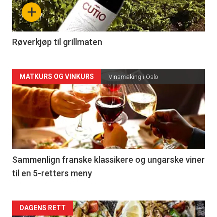
nå
+
-
4
Røverkjøp til grillmaten
Forsiden
MATKURS OG VINKURS
Vinsmaking i Oslo
akkurat
nå
-
5
Sammenlign franske klassikere og ungarske viner
til en 5-retters meny
Forsiden
DAGENS RETT