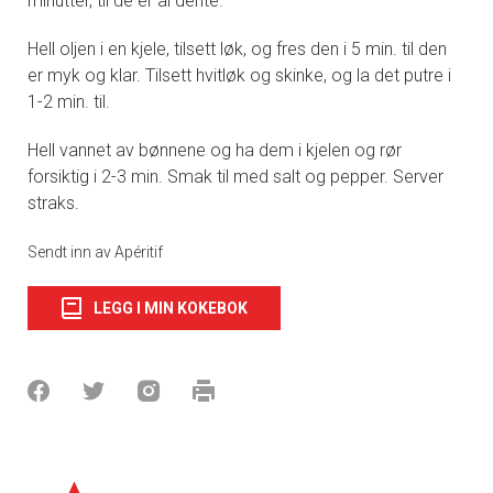
minutter, til de er al dente.
Hell oljen i en kjele, tilsett løk, og fres den i 5 min. til den
er myk og klar. Tilsett hvitløk og skinke, og la det putre i
1-2 min. til.
Hell vannet av bønnene og ha dem i kjelen og rør
forsiktig i 2-3 min. Smak til med salt og pepper. Server
straks.
Sendt inn av Apéritif
LEGG I MIN KOKEBOK