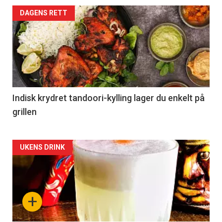
DAGENS RETT
Indisk krydret tandoori-kylling lager du enkelt på
grillen
Forsiden
UKENS DRINK
akkurat
nå
+
-