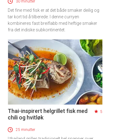
30 minutter
Det fine med fisk er at det både smaker deilig og
tar kort tid å tilberede. I denne curryen
kombineres fast breiflabb med heftige smaker
fra det indiske subkontinentet.
Thai-inspirert helgrillet fisk med
5
chili og hvitløk
25 minutter
I thailand grilles tradisjonelt hel snapper over