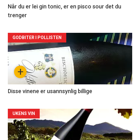
2
Når du er lei gin tonic, er en pisco sour det du
trenger
Forsiden
GODBITER I POLLISTEN
akkurat
nå
+
-
3
Disse vinene er usannsynlig billige
Forsiden
UKENS VIN
akkurat