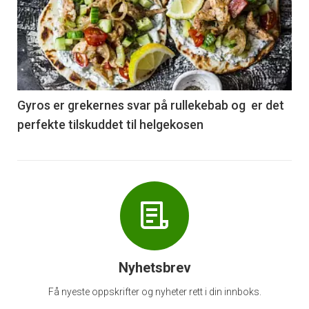
akkurat
nå
-
6
Gyros er grekernes svar på rullekebab og er det
perfekte tilskuddet til helgekosen
Nyhetsbrev
Få nyeste oppskrifter og nyheter rett i din innboks.