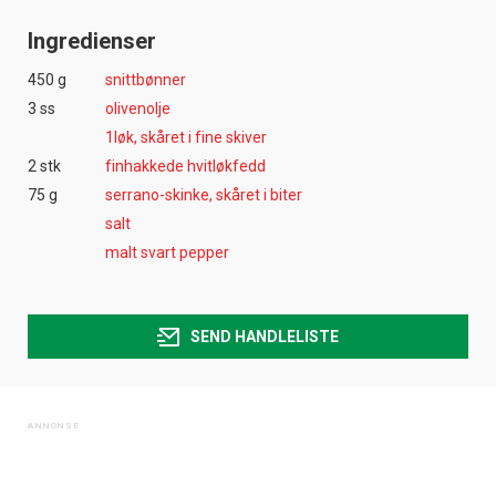
Ingredienser
450 g
snittbønner
3 ss
olivenolje
1løk, skåret i fine skiver
2 stk
finhakkede hvitløkfedd
75 g
serrano-skinke, skåret i biter
salt
malt svart pepper
SEND HANDLELISTE