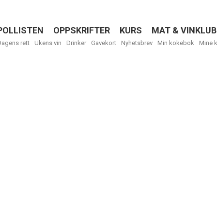
POLLISTEN
OPPSKRIFTER
KURS
MAT & VINKLUB
Menu
Dagens rett
Ukens vin
Drinker
Gavekort
Nyhetsbrev
Min kokebok
Mine 
Få ukentli
Vi tilbyr flere
kan fritt velge
tilsendt.
R