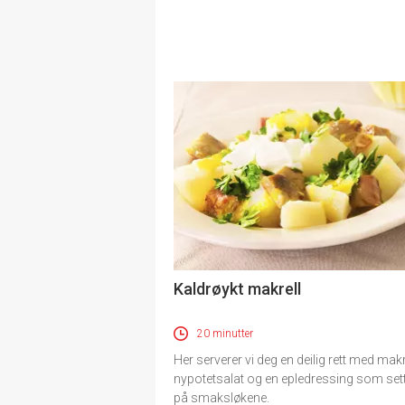
Kaldrøykt makrell
20 minutter
Her serverer vi deg en deilig rett med mak
nypotetsalat og en epledressing som sett
på smaksløkene.