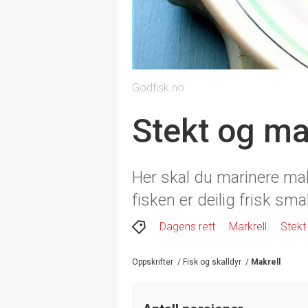
Godfisk.no
Stekt og ma
Her skal du marinere mak
fisken er deilig frisk sma
Dagens rett
Markrell
Stekt
Oppskrifter
/
Fisk og skalldyr
/
Makrell