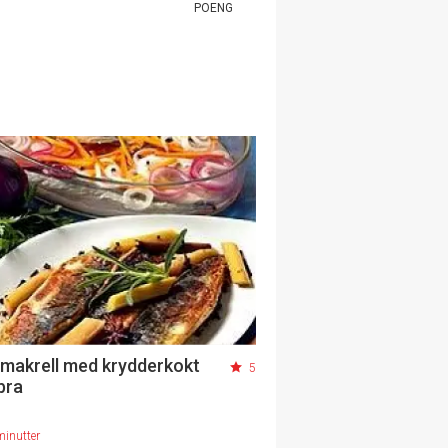
POENG
 makrell med krydderkokt
5
bra
minutter