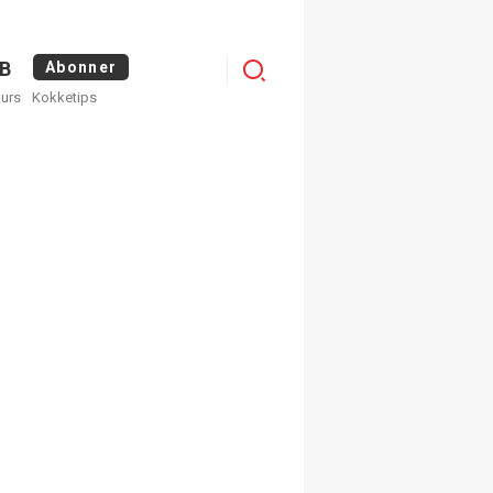
Logg
B
Abonner
kurs
Kokketips
inn
×
ge nyhetsbrev fra
Apéritif
 ukentlige nyhetsbrev. Du
 hvilke du ønsker å få
egistrer deg