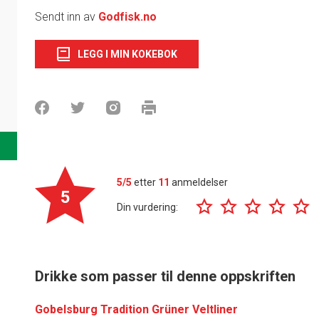
Sendt inn av
Godfisk.no
LEGG I MIN KOKEBOK
5/5
etter
11
anmeldelser
5
Din vurdering:
Drikke som passer til denne oppskriften
Gobelsburg Tradition Grüner Veltliner