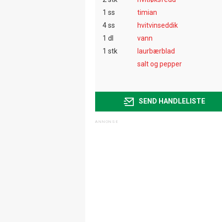
1 ss
timian
4 ss
hvitvinseddik
1 dl
vann
1 stk
laurbærblad
salt og pepper
SEND HANDLELISTE