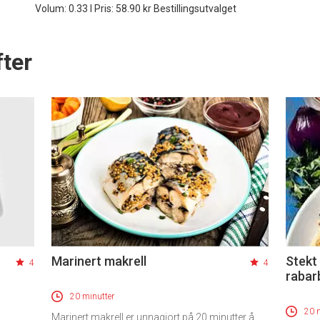
Volum: 0.33 l Pris: 58.90 kr Bestillingsutvalget
ter
Marinert makrell
Stekt
4
4
rabar
20 minutter
20 
Marinert makrell er unnagjort på 20 minutter å