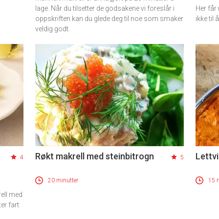
lage. Når du tilsetter de godsakene vi foreslår i
Her får
oppskriften kan du glede deg til noe som smaker
ikke til
veldig godt.
Røkt makrell med steinbitrogn
Lettvi
4
5
20 minutter
15 
rell med
er fart