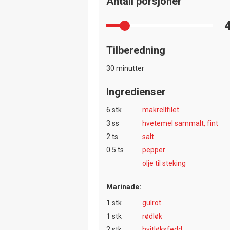
Antall porsjoner
Tilberedning
30 minutter
Ingredienser
6 stk
makrellfilet
3 ss
hvetemel sammalt, fint
2 ts
salt
0.5 ts
pepper
olje til steking
Marinade:
1 stk
gulrot
1 stk
rødløk
2 stk
hvitløksfedd