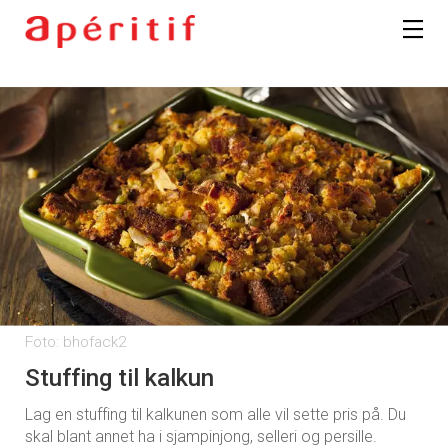
Foto: bhofack2
Stuffing til kalkun
Lag en stuffing til kalkunen som alle vil sette pris på. Du
skal blant annet ha i sjampinjong, selleri og persille.