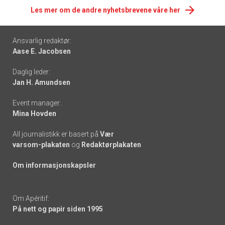
Les mer om de andre nyhetsbrevene våre her
Footer
Ansvarlig redaktør:
Aase E. Jacobsen
-
Daglig leder:
links
Jan H. Amundsen
Event manager:
Mina Hovden
All journalistikk er basert på
Vær
varsom-plakaten
og
Redaktørplakaten
Om informasjonskapsler
Om Apéritif:
På nett og papir siden 1995