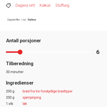
Dagens rett
Kalkun
Stuffung
Oppskrifter
/
Jul
/
Kalkun
Antall porsjoner
6
Tilberedning
30 minutter
Ingredienser
200 g
brød fra tre forskjellige brødtyper
200 g
sjampinjong
1 stk
løk