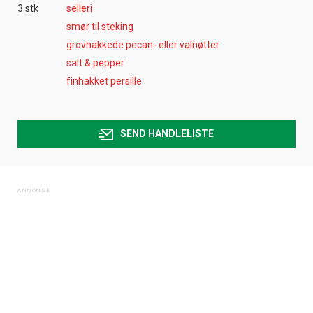
3 stk
selleri
smør til steking
grovhakkede pecan- eller valnøtter
salt & pepper
finhakket persille
SEND HANDLELISTE