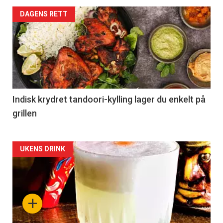
DAGENS RETT
Indisk krydret tandoori-kylling lager du enkelt på
grillen
Forsiden
UKENS DRINK
akkurat
nå
+
-