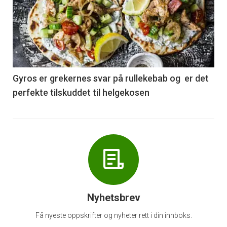
akkurat
nå
-
6
Gyros er grekernes svar på rullekebab og er det
perfekte tilskuddet til helgekosen
Nyhetsbrev
Få nyeste oppskrifter og nyheter rett i din innboks.