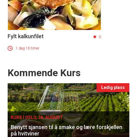
Fylt kalkunfilet
0
1 dag 16 timer
Events
Kommende Kurs
Ledig plass
KURS I OSLO, 26. AUGUST
Benytt sjansen til å smake og lære forskjellen
på hvitviner