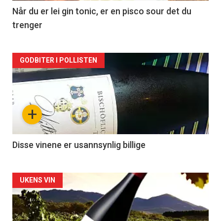
2
Når du er lei gin tonic, er en pisco sour det du
trenger
Forsiden
GODBITER I POLLISTEN
akkurat
nå
+
-
3
Disse vinene er usannsynlig billige
Forsiden
UKENS VIN
akkurat