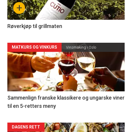
nå
+
-
4
Røverkjøp til grillmaten
Forsiden
MATKURS OG VINKURS
Vinsmaking i Oslo
akkurat
nå
-
5
Sammenlign franske klassikere og ungarske viner
til en 5-retters meny
Forsiden
DAGENS RETT