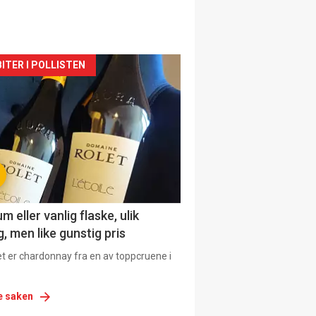
siden
ITER I POLLISTEN
urat
 eller vanlig flaske, ulik
, men like gunstig pris
et er chardonnay fra en av toppcruene i
e saken