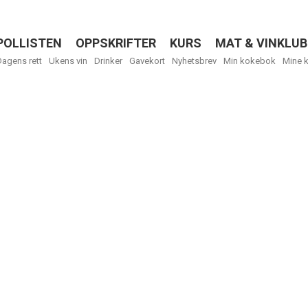
POLLISTEN
OPPSKRIFTER
KURS
MAT & VINKLUB
Menu
Dagens rett
Ukens vin
Drinker
Gavekort
Nyhetsbrev
Min kokebok
Mine 
R