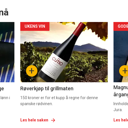
nå
Forsiden
For
UKENS VIN
GODB
akkurat
akk
nå
nå
-
-
+
+
2
3
Magnum
ge
Røverkjøp til grillmaten
årgang
lønn i
150 kroner er for et kupp å regne for denne
spanske rødvinen.
Innhold
Jura.
Les hele saken
Les hel