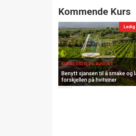
Events
Kommende Kurs
Ledig
KURS I OSLO, 26. AUGUST
Benytt sjansen til å smake og 
forskjellen på hvitviner