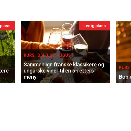
 plass
Ledig plass
KURS I OSLO, 27. AUGUST
Sammenlign franske klassikere og
KURS 
lære
ungarske viner til en 5-retters
meny
Bobl