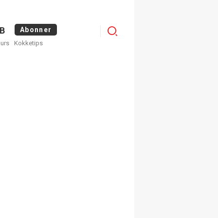
Logg
B
Abonner
kurs
Kokketips
inn
egistrer deg