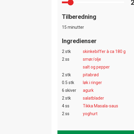
Tilberedning
15 minutter
Ingredienser
2 stk
skinkebiffer à ca 180 g
2 ss
smør/olje
salt og pepper
2 stk
pitabrød
0.5 stk
løk i ringer
6 skiver
agurk
2 stk
salatblader
4 ss
Tikka Masala-saus
2 ss
yoghurt