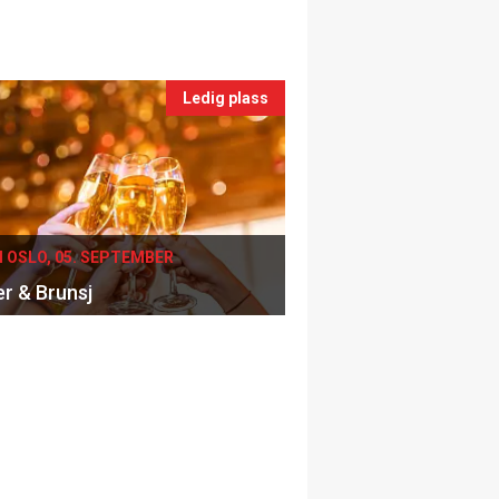
Ledig plass
I OSLO, 05. SEPTEMBER
er & Brunsj