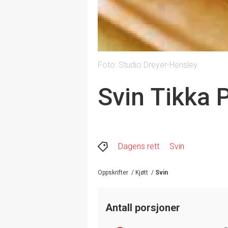
Foto: Studio Dreyer-Hensley
Svin Tikka P
Dagens rett
Svin
Oppskrifter
/
Kjøtt
/
Svin
Antall porsjoner